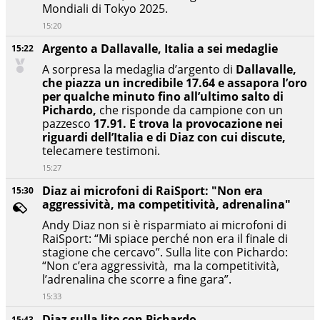
Mondiali di Tokyo 2025.
15:20
Argento a Dallavalle, Italia a sei medaglie
15:22
A sorpresa la medaglia d’argento di
Dallavalle,
che piazza un incredibile 17.64 e assapora l’oro
per qualche minuto fino all’ultimo salto di
Pichardo,
che risponde da campione con un
pazzesco
17.91. E trova la provocazione nei
riguardi dell’Italia e di Diaz con cui discute,
telecamere testimoni.
15:27
Diaz ai microfoni di RaiSport: "Non era
15:30
aggressività, ma competitività, adrenalina"
Andy Diaz non si è risparmiato ai microfoni di
RaiSport: “Mi spiace perché non era il finale di
stagione che cercavo”. Sulla lite con Pichardo:
“Non c’era aggressività, ma la competitività,
l’adrenalina che scorre a fine gara”.
15:33
Diaz sulla lite con Pichardo
15:43