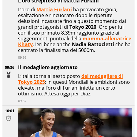
L'oro strepitoso di Mattia Furlani
L’oro di
Mattia Furlani
ha provocato gioia,
esaltazione e rincuorato dopo le ripetute
delusioni incassate fino a questo momento dai
grandi protagonisti di
Tokyo 2020
. Oro per lui
con il suo primato 8.39m raggiunto grazie ai
suggerimenti puntuali della
mamma-allenatrice
Khaty
. Ieri bene anche
Nadia
Battocletti
che ha
centrato la finalissima dei 5000m.
09:36
Il medagliere aggiornato
09:36
L’Italia torna al sesto posto
del medagliere di
Tokyo 2025
: in questi Mondiali le ambizioni sono
elevate, ma l’oro di Furlani inietta un certo
ottimismo. Attesa oggi per Diaz.
09:37
10:01