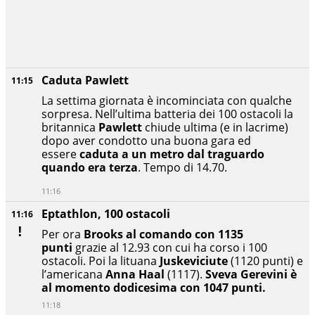
Caduta Pawlett
11:15
La settima giornata è incominciata con qualche
sorpresa. Nell’ultima batteria dei 100 ostacoli la
britannica
Pawlett
chiude ultima (e in lacrime)
dopo aver condotto una buona gara ed
essere
caduta a un metro dal traguardo
quando era terza
. Tempo di 14.70.
11:16
Eptathlon, 100 ostacoli
11:16
Per ora
Brooks al comando con 1135
punti
grazie al 12.93 con cui ha corso i 100
ostacoli. Poi la lituana
Juskeviciute
(1120 punti) e
l’americana
Anna Haal
(1117).
Sveva Gerevini è
al momento dodicesima con 1047 punti.
11:18