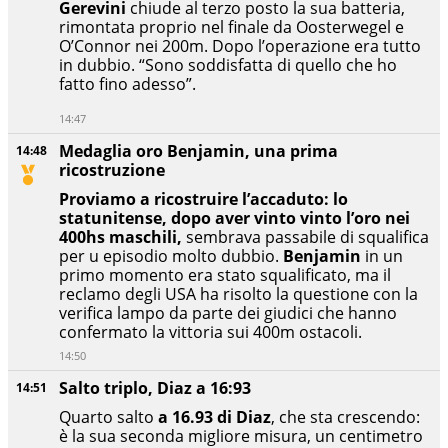
Gerevini
chiude al terzo posto la sua batteria,
rimontata proprio nel finale da Oosterwegel e
O’Connor nei 200m. Dopo l’operazione era tutto
in dubbio. “Sono soddisfatta di quello che ho
fatto fino adesso”.
14:47
Medaglia oro Benjamin, una prima
14:48
ricostruzione
Proviamo a ricostruire l’accaduto: lo
statunitense, dopo aver vinto vinto l’oro nei
400hs maschili,
sembrava passabile di squalifica
per u episodio molto dubbio.
Benjamin
in un
primo momento era stato squalificato, ma il
reclamo degli USA ha risolto la questione con la
verifica lampo da parte dei giudici che hanno
confermato la vittoria sui 400m ostacoli.
14:50
Salto triplo, Diaz a 16:93
14:51
Quarto salto
a 16.93 di Diaz
, che sta crescendo:
è la sua seconda migliore misura, un centimetro