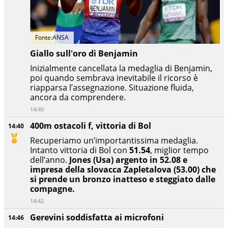
Fonte:ANSA
Giallo sull'oro di Benjamin
Inizialmente cancellata la medaglia di Benjamin,
poi quando sembrava inevitabile il ricorso è
riapparsa l’assegnazione. Situazione fluida,
ancora da comprendere.
14:40
400m ostacoli f, vittoria di Bol
14:40
Recuperiamo un’importantissima medaglia.
Intanto vittoria di Bol con
51.54
, miglior tempo
dell’anno.
Jones (Usa) argento in 52.08 e
impresa della slovacca Zapletalova (53.00) che
si prende un bronzo inatteso e steggiato dalle
compagne.
14:42
Gerevini soddisfatta ai microfoni
14:46