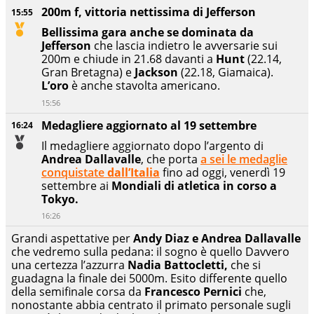
200m f, vittoria nettissima di Jefferson
15:55
Bellissima gara anche se dominata da
Jefferson
che lascia indietro le avversarie sui
200m e chiude in 21.68 davanti a
Hunt
(22.14,
Gran Bretagna) e
Jackson
(22.18, Giamaica).
L’oro
è anche stavolta americano.
15:56
Medagliere aggiornato al 19 settembre
16:24
Il medagliere aggiornato dopo l’argento di
Andrea Dallavalle
, che porta
a sei le medaglie
conquistate
dall’Italia
fino ad oggi, venerdì 19
settembre ai
Mondiali
di atletica in corso a
Tokyo.
16:26
Grandi aspettative per
Andy Diaz e Andrea Dallavalle
che vedremo sulla pedana: il sogno è quello Davvero
una certezza l’azzurra
Nadia Battocletti,
che si
guadagna la finale dei 5000m. Esito differente quello
della semifinale corsa da
Francesco Pernici
che,
nonostante abbia centrato il primato personale sugli