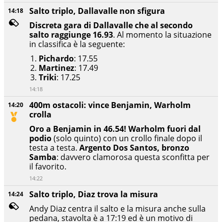
Salto triplo, Dallavalle non sfigura
14:18
Discreta gara di Dallavalle che al secondo
salto raggiunge 16.93
. Al momento la situazione
in classifica è la seguente:
Pichardo
: 17.55
Martinez
: 17.49
Triki
: 17.25
14:18
400m ostacoli: vince Benjamin, Warholm
14:20
crolla
Oro a Benjamin in 46.54! Warholm fuori dal
podio
(solo quinto) con un crollo finale dopo il
testa a testa.
Argento Dos Santos, bronzo
Samba
: davvero clamorosa questa sconfitta per
il favorito.
14:22
Salto triplo, Diaz trova la misura
14:24
Andy Diaz centra il salto e la misura anche sulla
pedana, stavolta è a 17:19 ed è un motivo di