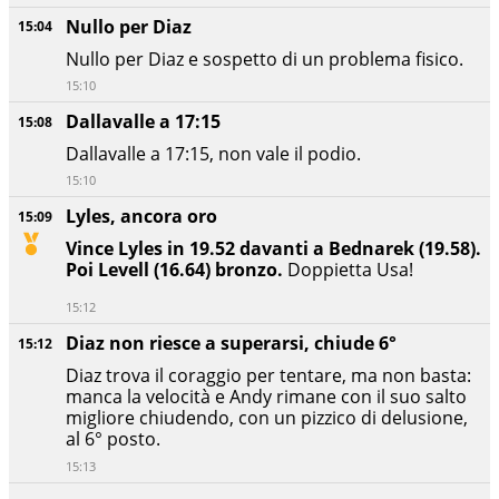
Nullo per Diaz
15:04
Nullo per Diaz e sospetto di un problema fisico.
15:10
Dallavalle a 17:15
15:08
Dallavalle a 17:15, non vale il podio.
15:10
Lyles, ancora oro
15:09
Vince Lyles in 19.52 davanti a Bednarek (19.58).
Poi Levell (16.64) bronzo.
Doppietta Usa!
15:12
Diaz non riesce a superarsi, chiude 6°
15:12
Diaz trova il coraggio per tentare, ma non basta:
manca la velocità e Andy rimane con il suo salto
migliore chiudendo, con un pizzico di delusione,
al 6° posto.
15:13