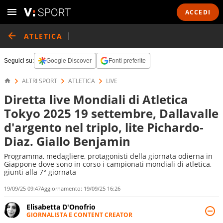
ACCEDI
ATLETICA
Seguici su:
Google Discover
Fonti preferite
ALTRI SPORT
ATLETICA
LIVE
Diretta live Mondiali di Atletica
Tokyo 2025 19 settembre, Dallavalle
d'argento nel triplo, lite Pichardo-
Diaz. Giallo Benjamin
Programma, medagliere, protagonisti della giornata odierna in
Giappone dove sono in corso i campionati mondiali di atletica,
giunti alla 7° giornata
19/09/25 09:47
Aggiornamento:
19/09/25 16:26
Elisabetta D'Onofrio
GIORNALISTA E CONTENT CREATOR