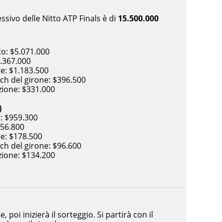
sivo delle Nitto ATP Finals è di
15.500.000
o: $5.071.000
2.367.000
le: $1.183.500
tch del girone: $396.500
zione: $331.000
)
: $959.300
$356.800
le: $178.500
tch del girone: $96.600
zione: $134.200
 poi inizierà il sorteggio. Si partirà con il