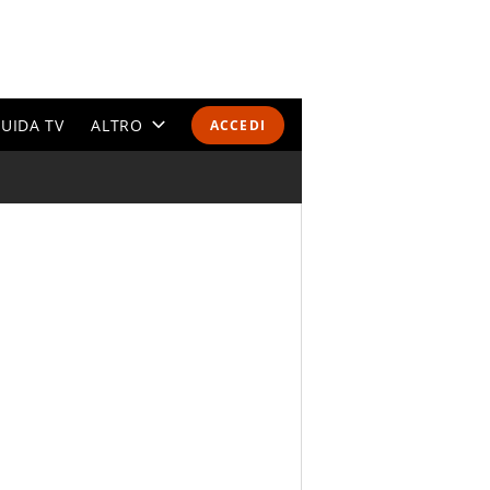
UIDA TV
ALTRO
ACCEDI
CALENDARI E CLASSIFICHE
ALTRI SPORT
MONDIALI 2026
OLIMPIADI
GOSSIP
LIFESTYLE