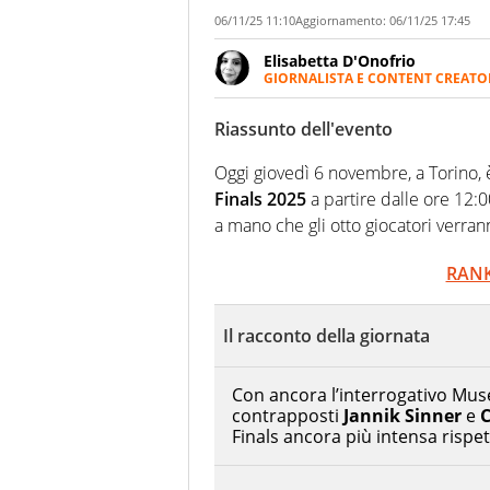
06/11/25 11:10
Aggiornamento:
06/11/25 17:45
Elisabetta D'Onofrio
GIORNALISTA E CONTENT CREATO
Giornalista professionista dal 
soprattutto di calcio, di sport
Riassunto dell'evento
nell'ambito della creazione di 
ruolo di libero. Cura una classi
Oggi giovedì 6 novembre, a Torino, è
Finals 2025
a partire dalle ore 12:0
a mano che gli otto giocatori verranno
RANK
Il racconto della giornata
Con ancora l’interrogativo Muset
contrapposti
Jannik Sinner
e
C
Finals ancora più intensa rispet