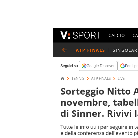
CALCIO
C
ATP FINALS
SINGOLAR
Seguici su:
Google Discover
Fonti pr
TENNIS
ATP FINALS
LIVE
Sorteggio Nitto A
novembre, tabell
di Sinner. Rivivi 
Tutte le info utili per seguire in
e della conferenza dell'evento pi