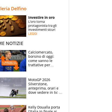
STORIE
lleria Delfino
SPECIALI
Investire in oro
L’oro torna
ESPERTI
protagonista tra gli
investimenti sicuri
LEGGI
CONTATTI
ME NOTIZIE
Calciomercato,
borsino di oggi:
come vanno le
trattative per
Frattesi, Zirkzee,
Nico Gonzalez, Soulé
e Nusa
MotoGP 2026
Silverstone,
anteprima, orari e
dove vedere in tv: il
ritorno di Bezzecchi,
ma il campionato è
apertissimo
Kelly Doualla porta
l'Italia in finale ai