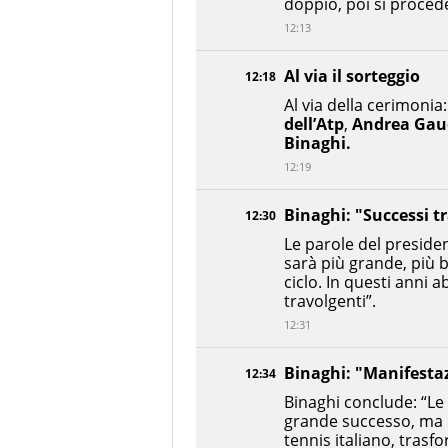
doppio, poi si procede
12:13
Al via il sorteggio
12:18
Al via della cerimonia:
dell’Atp
,
Andrea Gau
Binaghi.
12:19
Binaghi: "Successi t
12:30
Le parole del presiden
sarà più grande, più 
ciclo. In questi anni
travolgenti”.
12:31
Binaghi: "Manifesta
12:34
Binaghi conclude: “Le
grande successo, ma h
tennis italiano, trasf