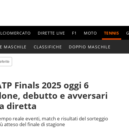
ALCIOMERCATO
DIRETTE LIVE
F1
MOTO
TENNIS
G
E MASCHILE
CLASSIFICHE
DOPPIO MASCHILE
eferite
TP Finals 2025 oggi 6
one, debutto e avversari
la diretta
 tempo reale eventi, match e risultati del sorteggio
ù atteso del finale di stagione