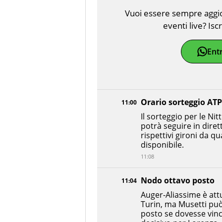
Vuoi essere sempre aggior
eventi live? Isc
Ent
Orario sorteggio ATP
11:00
Il sorteggio per le Nit
potrà seguire in diret
rispettivi gironi da q
disponibile.
11:08
Nodo ottavo posto
11:04
Auger-Aliassime è att
Turin, ma Musetti può
posto se dovesse vin