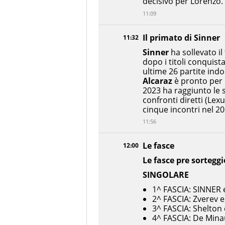
decisivo per Lorenzo.
11:09
Il primato di Sinner
11:32
Sinner
ha sollevato il
dopo i titoli conquista
ultime 26 partite indo
Alcaraz
è pronto per 
2023 ha raggiunto le s
confronti diretti (Le
cinque incontri nel 20
11:56
Le fasce
12:00
Le fasce pre sorteggi
SINGOLARE
1^ FASCIA: SINNER 
2^ FASCIA: Zverev e
3^ FASCIA: Shelton e
4^ FASCIA: De Mina