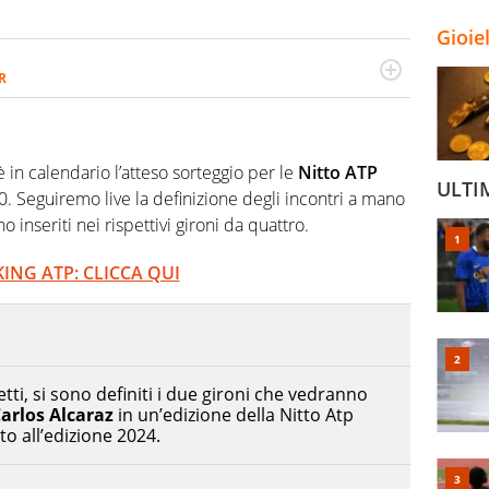
Gioie
R
2007, scrive per curiosità personale e necessità:
 e dei suoi protagonisti, concedendosi innocenti evasioni
format. Un tempo ala destra, oggi si sente a suo agio nel
fica riservata dei migliori 5 calciatori di sempre.
 in calendario l’atteso sorteggio per le
Nitto ATP
ULTI
0. Seguiremo live la definizione degli incontri a mano
 inseriti nei rispettivi gironi da quattro.
ING ATP: CLICCA QUI
ti, si sono definiti i due gironi che vedranno
arlos Alcaraz
in un’edizione della Nitto Atp
to all’edizione 2024.