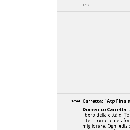
12:35
Carretta: "Atp Final
12:44
Domenico
Carretta
,
libero della città di 
il territorio la metafo
migliorare. Ogni edizi