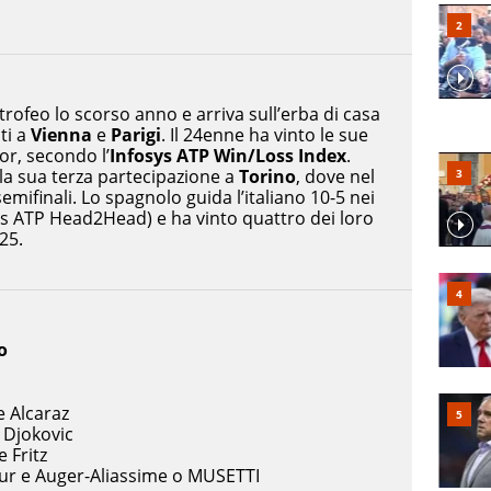
 trofeo lo scorso anno e arriva sull’erba di casa
ti a
Vienna
e
Parigi
. Il 24enne ha vinto le sue
or, secondo l’
Infosys ATP Win/Loss Index
.
la sua terza partecipazione a
Torino
, dove nel
emifinali. Lo spagnolo guida l’italiano 10-5 nei
xus ATP Head2Head) e ha vinto quattro dei loro
25.
o
e Alcaraz
 Djokovic
 Fritz
ur e Auger-Aliassime o MUSETTI