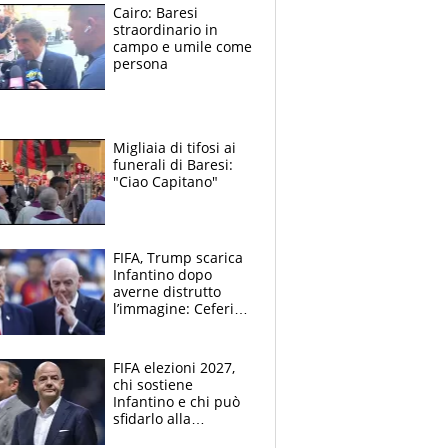
Cairo: Baresi
straordinario in
campo e umile come
persona
Migliaia di tifosi ai
funerali di Baresi:
"Ciao Capitano"
FIFA, Trump scarica
Infantino dopo
averne distrutto
l’immagine: Ceferin
sceglie la
Supercoppa per il
contrattacco
FIFA elezioni 2027,
chi sostiene
Infantino e chi può
sfidarlo alla
presidenza: la