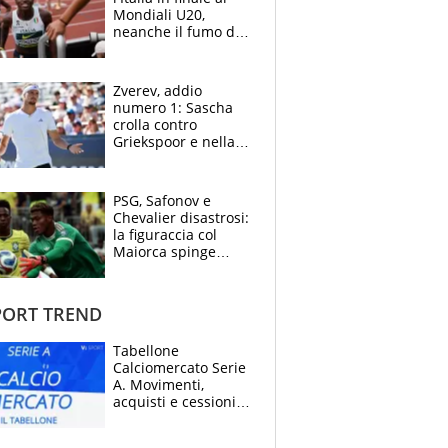
Mondiali U20,
neanche il fumo di
un incendio la frena
sui 100 metri
Zverev, addio
numero 1: Sascha
crolla contro
Griekspoor e nella
sfida a due con
Sinner si conferma
terzo. Quanti malori
PSG, Safonov e
a Montreal
Chevalier disastrosi:
la figuraccia col
Maiorca spinge
Suzuki da Luis
Enrique, Juve a
rischio beffa
ORT TREND
Tabellone
Calciomercato Serie
A. Movimenti,
acquisti e cessioni:
estate 2026-27