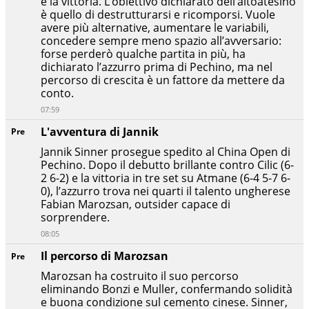
e la vittoria. L’obiettivo dichiarato dell’altoatesino
è quello di destrutturarsi e ricomporsi. Vuole
avere più alternative, aumentare le variabili,
concedere sempre meno spazio all’avversario:
forse perderò qualche partita in più, ha
dichiarato l’azzurro prima di Pechino, ma nel
percorso di crescita è un fattore da mettere da
conto.
07:59
L'avventura di Jannik
Pre
Jannik Sinner prosegue spedito al China Open di
Pechino. Dopo il debutto brillante contro Cilic (6-
2 6-2) e la vittoria in tre set su Atmane (6-4 5-7 6-
0), l’azzurro trova nei quarti il talento ungherese
Fabian Marozsan, outsider capace di
sorprendere.
08:05
Il percorso di Marozsan
Pre
Marozsan ha costruito il suo percorso
eliminando Bonzi e Muller, confermando solidità
e buona condizione sul cemento cinese. Sinner,