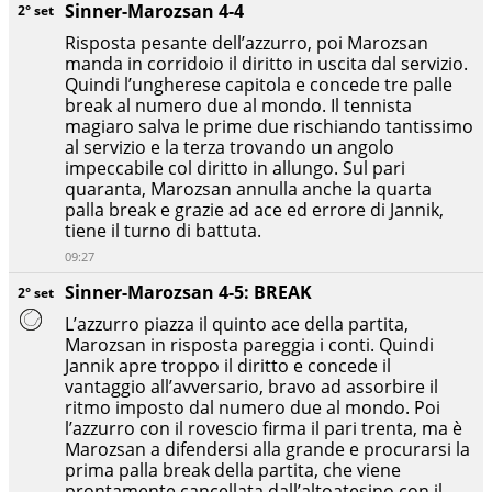
Sinner-Marozsan 4-4
2° set
Risposta pesante dell’azzurro, poi Marozsan
manda in corridoio il diritto in uscita dal servizio.
Quindi l’ungherese capitola e concede tre palle
break al numero due al mondo. Il tennista
magiaro salva le prime due rischiando tantissimo
al servizio e la terza trovando un angolo
impeccabile col diritto in allungo. Sul pari
quaranta, Marozsan annulla anche la quarta
palla break e grazie ad ace ed errore di Jannik,
tiene il turno di battuta.
09:27
Sinner-Marozsan 4-5: BREAK
2° set
L’azzurro piazza il quinto ace della partita,
Marozsan in risposta pareggia i conti. Quindi
Jannik apre troppo il diritto e concede il
vantaggio all’avversario, bravo ad assorbire il
ritmo imposto dal numero due al mondo. Poi
l’azzurro con il rovescio firma il pari trenta, ma è
Marozsan a difendersi alla grande e procurarsi la
prima palla break della partita, che viene
prontamente cancellata dall’altoatesino con il