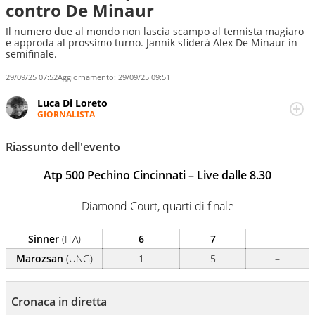
contro De Minaur
Il numero due al mondo non lascia scampo al tennista magiaro
e approda al prossimo turno. Jannik sfiderà Alex De Minaur in
semifinale.
29/09/25 07:52
Aggiornamento:
29/09/25 09:51
Luca Di Loreto
GIORNALISTA
Giornalista pubblicista, appassionato di sport ma calcio e
tennis restano un capitolo ineguagliabile. Ho capito che il
Riassunto dell'evento
calcio è una cosa seria quando ho pianto nel giorno in
cui Del Piero ha smesso di giocare. Ho scoperto che dopo
Atp 500 Pechino Cincinnati – Live dalle 8.30
Federer e Nadal il tennis ha vita ancora lunga quando un
giovanissimo italiano fulvo di 19 anni - era il 2020 -
Diamond Court, quarti di finale
esultava a Sofia per la prima volta in carriera
Sinner
(ITA)
6
7
–
Marozsan
(UNG)
1
5
–
Cronaca in diretta