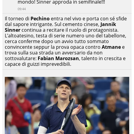
mondo! Sinner approda in semifinale!!!
09:44
Il torneo di
Pechino
entra nel vivo e porta con sé sfide
dal sapore intrigante. Sul cemento cinese,
Jannik
Sinner
continua a recitare il ruolo di protagonista.
L’altoatesino, testa di serie numero uno del tabellone,
cerca conferme dopo un avvio tutto sommato
convincente seppur la prova opaca contro
Atmane
e
trova sulla sua strada un avversario da non
sottovalutare:
Fabian Marozsan
, talento in crescita e
capace di guizzi imprevedibili.