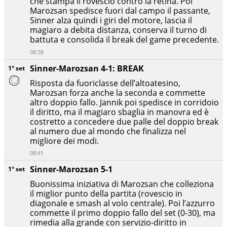
che stampa il rovescio contro la retina. Poi
Marozsan spedisce fuori dal campo il passante,
Sinner alza quindi i giri del motore, lascia il
magiaro a debita distanza, conserva il turno di
battuta e consolida il break del game precedente.
08:38
Sinner-Marozsan 4-1: BREAK
1° set
Risposta da fuoriclasse dell’altoatesino,
Marozsan forza anche la seconda e commette
altro doppio fallo. Jannik poi spedisce in corridoio
il diritto, ma il magiaro sbaglia in manovra ed è
costretto a concedere due palle del doppio break
al numero due al mondo che finalizza nel
migliore dei modi.
08:41
Sinner-Marozsan 5-1
1° set
Buonissima iniziativa di Marozsan che colleziona
il miglior punto della partita (rovescio in
diagonale e smash al volo centrale). Poi l’azzurro
commette il primo doppio fallo del set (0-30), ma
rimedia alla grande con servizio-diritto in