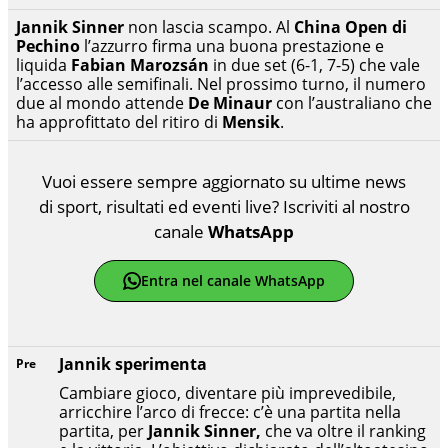
Jannik Sinner
non lascia scampo. Al
China Open di
Pechino
l’azzurro firma una buona prestazione e
liquida
Fabian Marozsán
in due set (6-1, 7-5) che vale
l’accesso alle semifinali. Nel prossimo turno, il numero
due al mondo attende
De Minaur
con l’australiano che
ha approfittato del ritiro di
Mensik
.
Vuoi essere sempre aggiornato su ultime news
di sport, risultati ed eventi live? Iscriviti al nostro
canale
WhatsApp
Entra nel canale WhatsApp
Jannik sperimenta
Pre
Cambiare gioco, diventare più imprevedibile,
arricchire l’arco di frecce: c’è una partita nella
partita, per
Jannik Sinner,
che va oltre il ranking