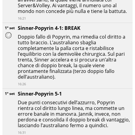
Server&Volley. Ai vantaggi, il numero uno al
mondo non concede più nulla e tiene la battuta.
16:21
Sinner-Popyrin 4-1: BREAK
1° set
Doppio fallo di Popyrin, ma rimedia col diritto a
tutto braccio. L’australiano sbaglia
completamente la palla corta e ristabilisce
l’equilibrio con la demivolèe chirurgica. Sul pari
trenta, Sinner accelera e si procura un’altra
chance di doppio break, la quale viene
prontamente finalizzata (terzo doppio fallo
dell’australiano).
16:26
Sinner-Popyrin 5-1
1° set
Due punti consecutivi dell’azzurro, Popyrin
rientra col diritto lungo linea, ma commette un
errore banale in manovra. Jannik, invece, non
perdona e consolida il doppio break di vantaggio,
lasciando l’australiano fermo a quindici.
16:31