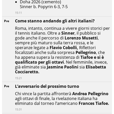
Doha 2026 (cemento)
Sinner b. Popyrin 6-3, 7-5
15:11
Come stanno andando gli altri italiani?
Pre
Roma, intanto, continua a vivere giorni storici per
il tennis italiano. Oltre a
Sinner
, il pubblico si
gode anche il percorso di
Lorenzo Musetti
,
sempre più maturo sulla terra rossa, e le
speranze legate a
Flavio Cobolli,
Riflettori
focalizzati anche sulla sorpresa
Pellegrino
, che
ha appena supera la resistenza di
Tiafoe e si è
qualificato per gli ottavi
. Nel femminile, invece,
già eliminate sia
Jasmine Paolini
sia
Elisabetta
Cocciaretto.
15:21
L’avversario del prossimo turno
Pre
Chi vince la partita affronterà
Andrea Pellegrino
agli ottavi di finale, la rivelazione italiana ha
eliminato dal torneo l’americano
Frances Tiafoe.
15:31