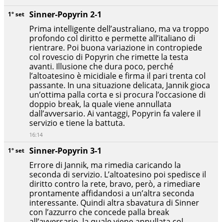
Sinner-Popyrin 2-1
1° set
Prima intelligente dell’australiano, ma va troppo
profondo col diritto e permette all’italiano di
rientrare. Poi buona variazione in contropiede
col rovescio di Popyrin che rimette la testa
avanti. Illusione che dura poco, perché
l’altoatesino è micidiale e firma il pari trenta col
passante. In una situazione delicata, Jannik gioca
un’ottima palla corta e si procura l’occasione di
doppio break, la quale viene annullata
dall’avversario. Ai vantaggi, Popyrin fa valere il
servizio e tiene la battuta.
16:14
Sinner-Popyrin 3-1
1° set
Errore di Jannik, ma rimedia caricando la
seconda di servizio. L’altoatesino poi spedisce il
diritto contro la rete, bravo, però, a rimediare
prontamente affidandosi a un’altra seconda
interessante. Quindi altra sbavatura di Sinner
con l’azzurro che concede palla break
all’avversario, la quale viene annullata col