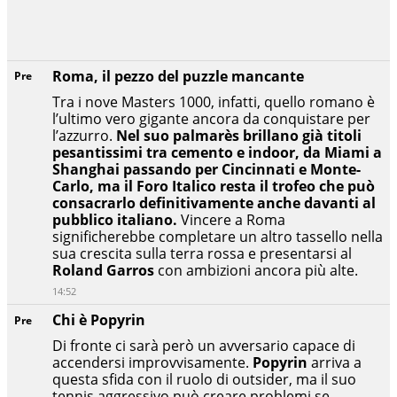
Roma, il pezzo del puzzle mancante
Pre
Tra i nove Masters 1000, infatti, quello romano è
l’ultimo vero gigante ancora da conquistare per
l’azzurro.
Nel suo palmarès brillano già titoli
pesantissimi tra cemento e indoor, da Miami a
Shanghai passando per Cincinnati e Monte-
Carlo, ma il Foro Italico resta il trofeo che può
consacrarlo definitivamente anche davanti al
pubblico italiano.
Vincere a Roma
significherebbe completare un altro tassello nella
sua crescita sulla terra rossa e presentarsi al
Roland Garros
con ambizioni ancora più alte.
14:52
Chi è Popyrin
Pre
Di fronte ci sarà però un avversario capace di
accendersi improvvisamente.
Popyrin
arriva a
questa sfida con il ruolo di outsider, ma il suo
tennis aggressivo può creare problemi se