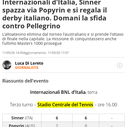
Internazionali d'Italia, Sinner
spazza via Popyrin e si regala il
derby italiano. Domani la sfida
contro Pellegrino
L’altoatesino elimina dal torneo l’australiano e si prende l’ottavo
di finale nella capitale. La missione di conquistassero anche
l’ultimo Masters 1000 prosegue
11/05/26 14:45
Aggiornamento:
11/05/26 17:07
Luca Di Loreto
GIORNALISTA
Giornalista pubblicista, appassionato di sport ma calcio e
tennis restano un capitolo ineguagliabile. Ho capito che il
Riassunto dell'evento
calcio è una cosa seria quando ho pianto nel giorno in
cui Del Piero ha smesso di giocare. Ho scoperto che dopo
Internazionali BNL d’Italia
, terra
Federer e Nadal il tennis ha vita ancora lunga quando un
giovanissimo italiano fulvo di 19 anni - era il 2020 -
Terzo turno –
Stadio Centrale del Tennis
– ore 16.00
esultava a Sofia per la prima volta in carriera
Sinner
(ITA)
6
6
–
Popyrin
(AUS)
2
0
–