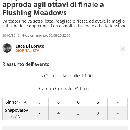
approda agli ottavi di finale a
Flushing Meadows
L’altoatesino va sotto, lotta, reagisce e riesce ad avere la meglio
sul canadese dopo una sfida complicatissima e ad alta tensione
30/08/25 18:14
Aggiornamento:
30/08/25 22:36
Luca Di Loreto
GIORNALISTA
Giornalista pubblicista, appassionato di sport ma calcio e
tennis restano un capitolo ineguagliabile. Ho capito che il
Riassunto dell'evento
calcio è una cosa seria quando ho pianto nel giorno in
cui Del Piero ha smesso di giocare. Ho scoperto che dopo
Us Open – Live dalle 19.00
Federer e Nadal il tennis ha vita ancora lunga quando un
giovanissimo italiano fulvo di 19 anni - era il 2020 -
Campo Centrale, 3°Turno
esultava a Sofia per la prima volta in carriera
Sinner
(ITA)
5
6
6
6
–
Shapovalov
7
4
3
3
–
(CAN)