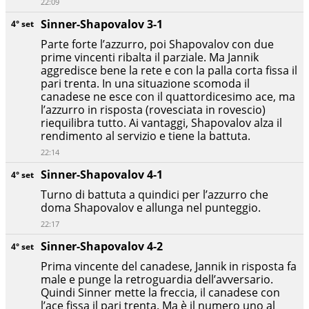
22:09
Sinner-Shapovalov 3-1
4° set
Parte forte l’azzurro, poi Shapovalov con due
prime vincenti ribalta il parziale. Ma Jannik
aggredisce bene la rete e con la palla corta fissa il
pari trenta. In una situazione scomoda il
canadese ne esce con il quattordicesimo ace, ma
l’azzurro in risposta (rovesciata in rovescio)
riequilibra tutto. Ai vantaggi, Shapovalov alza il
rendimento al servizio e tiene la battuta.
22:14
Sinner-Shapovalov 4-1
4° set
Turno di battuta a quindici per l’azzurro che
doma Shapovalov e allunga nel punteggio.
22:17
Sinner-Shapovalov 4-2
4° set
Prima vincente del canadese, Jannik in risposta fa
male e punge la retroguardia dell’avversario.
Quindi Sinner mette la freccia, il canadese con
l’ace fissa il pari trenta. Ma è il numero uno al