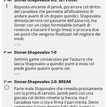
Sinner-Shapovalov 6-3: SET POINT
3° set
Risposta vincente di Jannik, poi errore col diritto
del canadese che permette all’altoatesino di
andare avanti di un doppio quindici. Shapovalov
dimezza (errore col passante dell’azzurro), ma
Sinner con un colpo formidabile (smash di
rovescio a baciare il lungo linea) si procura due
set-point che vengono finalizzati nel migliore dei
modi.
21:54
Sinner-Shapovalov 1-0
4° set
Settimo game consecutivo per l’azzurro che
lascia Shapovalov a quindici punti e inizia col
piede giusto questo quarto set.
22:01
Sinner-Shapovalov 2-0: BREAK
4° set
Parte male Shapovalov che rimedia prontamente
con la prima di servizio. Jannik però con una
giocata col diritto rimette la freccia, ma il
canadese non ci sta e firma il pari trenta. Denis
commette il nono doppio fallo della partita e