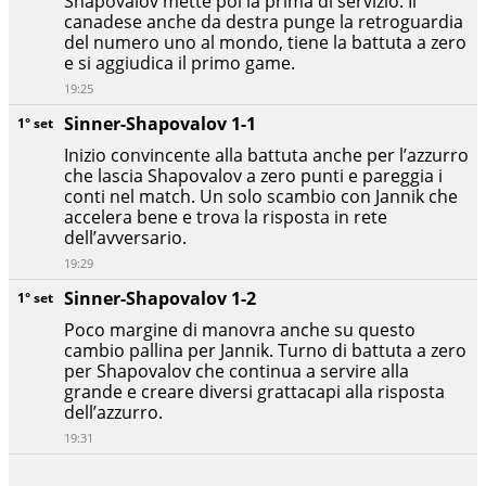
Shapovalov mette poi la prima di servizio. Il
canadese anche da destra punge la retroguardia
del numero uno al mondo, tiene la battuta a zero
e si aggiudica il primo game.
19:25
Sinner-Shapovalov 1-1
1° set
Inizio convincente alla battuta anche per l’azzurro
che lascia Shapovalov a zero punti e pareggia i
conti nel match. Un solo scambio con Jannik che
accelera bene e trova la risposta in rete
dell’avversario.
19:29
Sinner-Shapovalov 1-2
1° set
Poco margine di manovra anche su questo
cambio pallina per Jannik. Turno di battuta a zero
per Shapovalov che continua a servire alla
grande e creare diversi grattacapi alla risposta
dell’azzurro.
19:31