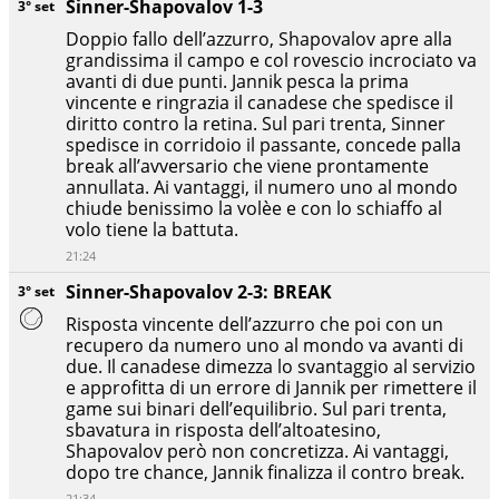
Sinner-Shapovalov 1-3
3° set
Doppio fallo dell’azzurro, Shapovalov apre alla
grandissima il campo e col rovescio incrociato va
avanti di due punti. Jannik pesca la prima
vincente e ringrazia il canadese che spedisce il
diritto contro la retina. Sul pari trenta, Sinner
spedisce in corridoio il passante, concede palla
break all’avversario che viene prontamente
annullata. Ai vantaggi, il numero uno al mondo
chiude benissimo la volèe e con lo schiaffo al
volo tiene la battuta.
21:24
Sinner-Shapovalov 2-3: BREAK
3° set
Risposta vincente dell’azzurro che poi con un
recupero da numero uno al mondo va avanti di
due. Il canadese dimezza lo svantaggio al servizio
e approfitta di un errore di Jannik per rimettere il
game sui binari dell’equilibrio. Sul pari trenta,
sbavatura in risposta dell’altoatesino,
Shapovalov però non concretizza. Ai vantaggi,
dopo tre chance, Jannik finalizza il contro break.
21:34