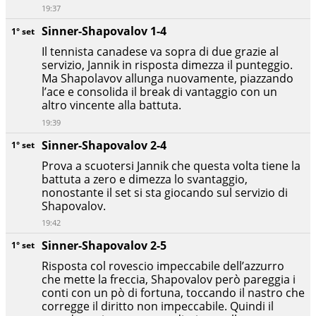
19:37
Sinner-Shapovalov 1-4
1° set
Il tennista canadese va sopra di due grazie al
servizio, Jannik in risposta dimezza il punteggio.
Ma Shapolavov allunga nuovamente, piazzando
l’ace e consolida il break di vantaggio con un
altro vincente alla battuta.
19:39
Sinner-Shapovalov 2-4
1° set
Prova a scuotersi Jannik che questa volta tiene la
battuta a zero e dimezza lo svantaggio,
nonostante il set si sta giocando sul servizio di
Shapovalov.
19:42
Sinner-Shapovalov 2-5
1° set
Risposta col rovescio impeccabile dell’azzurro
che mette la freccia, Shapovalov però pareggia i
conti con un pò di fortuna, toccando il nastro che
corregge il diritto non impeccabile. Quindi il