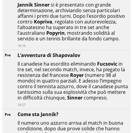
Jannik Sinner
si è presentato con grande
determinazione, archiviando senza particolari
affanni i primi due turni. Dopo l’esordio positivo
contro
Kopriva
, regolato con autorevolezza,
l’altoatesino ha superato in tre set anche
l’australiano
Popyrin
, mostrando solidità al
servizio e un tennis brillante da fondo campo.
18:16
L’avventura di Shapovalov
Pre
Il canadese ha esordito eliminando
Fucsovic
in
tre set, nel secondo match, invece, ha piegato la
resistenza del francese
Royer
(numero 98 al
mondo) in quattro parziali. E adesso l’impegno
contro il tennista azzurro, dove il canadese punta
tantissimo sulla sua esplosività che può mettere
in difficoltà chiunque,
Sinner
compreso.
18:27
Come sta Jannik?
Pre
Il numero uno azzurro arriva al match in buona
condizione, dopo due prove solide che hanno