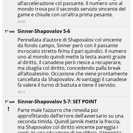
all’accelerazione col passante. Il numero uno al
mondo trova poi il secondo servizio vincente del
game e chiude con un’altra prima pesante.
20:03
Sinner-Shapovalov 5-6
1° set
Pennellata d’autore di Shapovalov col vincente
da fondo campo, Sinner però con il passante
incrociato stretto firma il pari quindici. Il numero
uno al mondo quindi mette la testa avanti grazie
al diritto, il canadese però riesce a recuperare,
ma sbaglia col diritto, concedendo palla break
all’altoatesino. Occasione che viene prontamente
cancellata da Shapovalov. Ai vantaggi il canadese
fa valere il turno di battuta e tiene il servizio.
20:11
Sinner-Shapovalov 5-7: SET POINT
1° set
Parte male l’azzurro che rimedia poi
approfittando dell’errore dell’avversario su una
seconda timida. Quindi Jannik mette la freccia,
ma Shapovalov col diritto vincente pareggia i
conti. In una situazione di equilibrio, il tennista