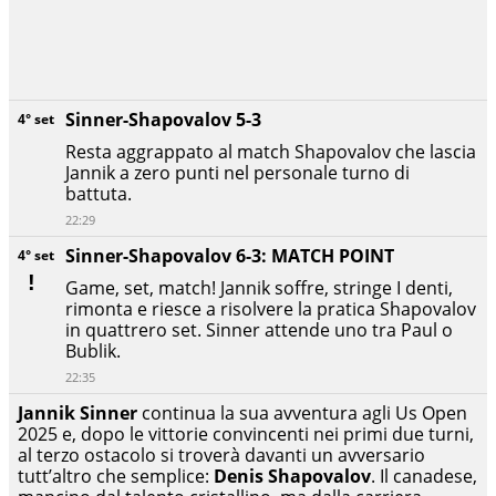
Sinner-Shapovalov 5-3
4° set
Resta aggrappato al match Shapovalov che lascia
Jannik a zero punti nel personale turno di
battuta.
22:29
Sinner-Shapovalov 6-3: MATCH POINT
4° set
Game, set, match! Jannik soffre, stringe I denti,
rimonta e riesce a risolvere la pratica Shapovalov
in quattrero set. Sinner attende uno tra Paul o
Bublik.
22:35
Jannik Sinner
continua la sua avventura agli Us Open
2025 e, dopo le vittorie convincenti nei primi due turni,
al terzo ostacolo si troverà davanti un avversario
tutt’altro che semplice:
Denis Shapovalov
. Il canadese,