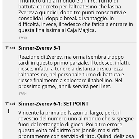
Il numero uno al mondo è on fire. Turno di
battuta concreto per l’altoatesino che lascia
Zverev a quindici, dopo tre punti consecutivi e
consolida il doppio break di vantaggio. In
difficoltà, invece, il tedesco che fatica a entrare in
questa finalissima al Caja Magica.
17:30
Sinner-Zverev 5-1
1° set
Reazione di Zverev, ma ormai sembra troppo
tardi in questo primo parziale. Il tedesco, infatti,
riesce, infatti, a tenere a distanza di sicurezza
l’altoatesino, nel personale turno di battuta e
riesce finalmente a sbloccare il tabellino. Nel
prossimo game, Jannik servirà per il set.
17:34
Sinner-Zverev 6-1: SET POINT
1° set
Vincente la prima dell’azzurro, largo, però, il
rovescio del numero uno al mondo che si spegne
fuori dal rettangolo di gioco. Poi altro errore
questa volta col diritto per Jannik, ma si rifà
prontamente con servizio-diritto. Quindi deliziosa