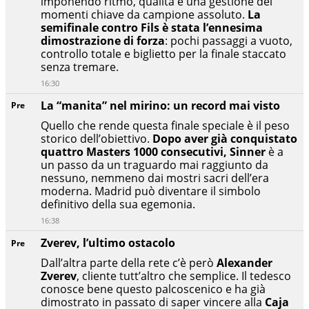
imponendo ritmo, qualità e una gestione dei
momenti chiave da campione assoluto.
La
semifinale contro Fils è stata l’ennesima
dimostrazione di forza
: pochi passaggi a vuoto,
controllo totale e biglietto per la finale staccato
senza tremare.
16:30
La “manita” nel mirino: un record mai visto
Pre
Quello che rende questa finale speciale è il peso
storico dell’obiettivo.
Dopo aver già conquistato
quattro Masters 1000 consecutivi, Sinner
è a
un passo da un traguardo mai raggiunto da
nessuno, nemmeno dai mostri sacri dell’era
moderna. Madrid può diventare il simbolo
definitivo della sua egemonia.
16:38
Zverev, l’ultimo ostacolo
Pre
Dall’altra parte della rete c’è però
Alexander
Zverev
, cliente tutt’altro che semplice. Il tedesco
conosce bene questo palcoscenico e ha già
dimostrato in passato di saper vincere alla
Caja