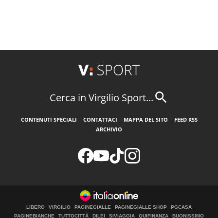
Cerca in Virgilio Sport...
CONTENUTI SPECIALI
CONTATTACI
MAPPA DEL SITO
FEED RSS
ARCHIVIO
LIBERO
VIRGILIO
PAGINEGIALLE
PAGINEGIALLE SHOP
PGCASA
PAGINEBIANCHE
TUTTOCITTÀ
DILEI
SIVIAGGIA
QUIFINANZA
BUONISSIMO