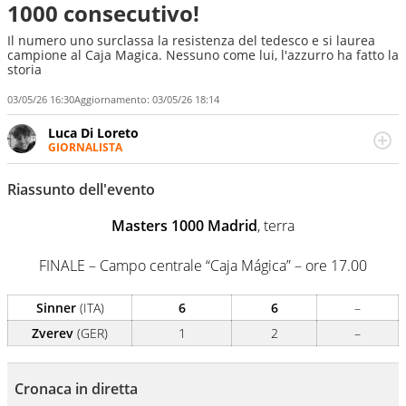
1000 consecutivo!
Il numero uno surclassa la resistenza del tedesco e si laurea
campione al Caja Magica. Nessuno come lui, l'azzurro ha fatto la
storia
03/05/26 16:30
Aggiornamento:
03/05/26 18:14
Luca Di Loreto
GIORNALISTA
Giornalista pubblicista, appassionato di sport ma calcio e
tennis restano un capitolo ineguagliabile. Ho capito che il
Riassunto dell'evento
calcio è una cosa seria quando ho pianto nel giorno in
cui Del Piero ha smesso di giocare. Ho scoperto che dopo
Masters 1000 Madrid
, terra
Federer e Nadal il tennis ha vita ancora lunga quando un
giovanissimo italiano fulvo di 19 anni - era il 2020 -
FINALE – Campo centrale “Caja Mágica” – ore 17.00
esultava a Sofia per la prima volta in carriera
Sinner
(ITA)
6
6
–
Zverev
(GER)
1
2
–
Cronaca in diretta