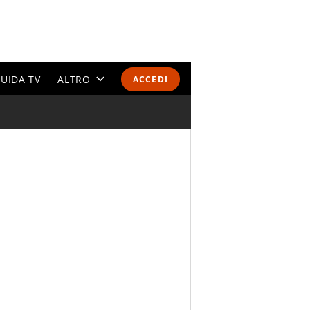
UIDA TV
ALTRO
ACCEDI
CALENDARI E CLASSIFICHE
ALTRI SPORT
MONDIALI 2026
OLIMPIADI
GOSSIP
LIFESTYLE