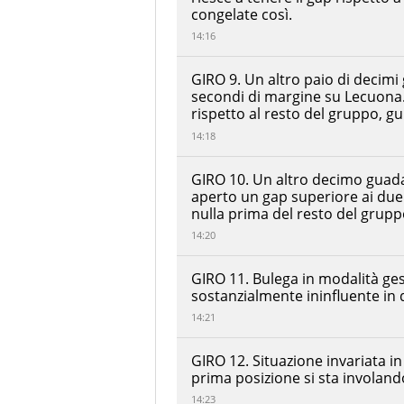
congelate così.
14:16
GIRO 9. Un altro paio di decimi
secondi di margine su Lecuona
rispetto al resto del gruppo, g
14:18
GIRO 10. Un altro decimo guada
aperto un gap superiore ai due
nulla prima del resto del grupp
14:20
GIRO 11. Bulega in modalità ge
sostanzialmente ininfluente in
14:21
GIRO 12. Situazione invariata i
prima posizione si sta involan
14:23