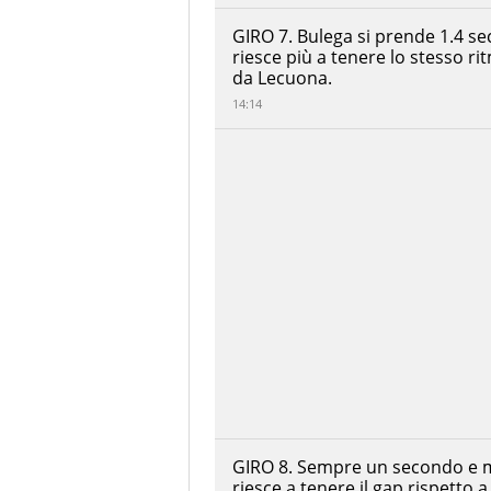
Locatelli
RITIRATO
PATA
GIRO 7. Bulega si prende 1.4 s
Maxus
riesce più a tenere lo stesso ri
Yamaha
da Lecuona.
Alvaro
14:14
Bautista
Barni
RITIRATO
Spark
Racing
Team
Hannes
Soomer
ROKiT
RITIRATO
BMW
Motorrad
WorldSBK
Team
GIRO 8. Sempre un secondo e me
riesce a tenere il gap rispetto