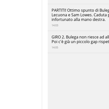
Mackenzie
MGM
+00:00:30.792
Optical
PARTITI! Ottimo spunto di Bulega
Express
Lecuona e Sam Lowes. Caduta p
Racing
infortunato alla mano destra.
Michael
Van der
14:03
Mark
ROKiT
+00:00:34.069
BMW
GIRO 2. Bulega non riesce ad al
Motorrad
Poi c'è già un piccolo gap rispe
WorldSBK
Team
14:05
Stefano
Manzi
GYTR
+00:00:35.601
GRT
Yamaha
WorldSBK
Team
Xavier
Vierge
+00:00:38.080
PATA
Maxus
Yamaha
Alberto
Surra
+00:00:38.105
Motocorsa