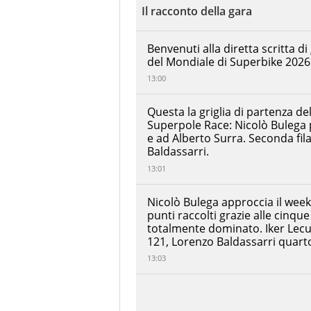
-
arrivo
Il racconto della gara
MotorLand
Aragón
30/05/2026
Nicolo
Benvenuti alla diretta scritta 
Bulega
del Mondiale di Superbike 2026
00:32:46.379
Aruba.it
Racing -
13:00
Ducati
Iker
Questa la griglia di partenza dell
Lecuona
+00:00:01.274
Superpole Race: Nicolò Bulega p
Aruba.it
Racing -
e ad Alberto Surra. Seconda fi
Ducati
Baldassarri.
Sam
13:01
Lowes
ELF
+00:00:08.078
Marc
Nicolò Bulega approccia il wee
VDS
punti raccolti grazie alle cinqu
Racing
Team
totalmente dominato. Iker Lecu
Altri
121, Lorenzo Baldassarri quart
Alexander
dati:
Lowes
13:03
Bimota by
+00:00:16.177
Ora
Kawasaki
inizio:
Racing
Team
14:01
Thomas