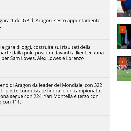
di gara-1 del GP di Aragon, sesto appuntamento
.
a gara di oggi, costruita sui risultati della
arte dalla pole-position davanti a Iker Lecuona
la per Sam Lowes, Alex Lowes e Lorenzo
kend di Aragon da leader del Mondiale, con 322
e triplette conquistate finora in un campionato
ona segue con 224, Yari Montella è terzo con
o con 111.