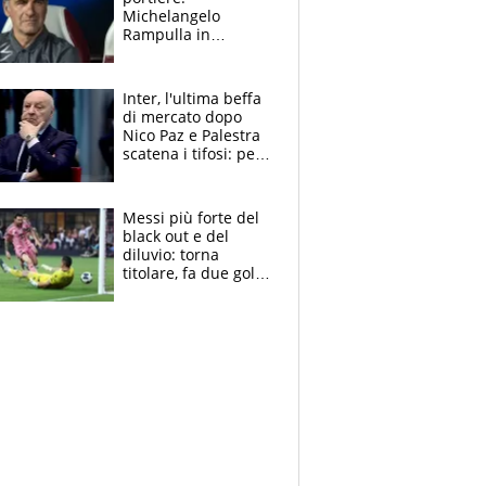
Michelangelo
Rampulla in
esclusiva: “Suzuki in
prestito dal PSG?
Roba da Lega Pro.
Inter, l'ultima beffa
Caprile profilo
di mercato dopo
giusto”
Nico Paz e Palestra
scatena i tifosi: per
Marotta una doccia
fredda
Messi più forte del
black out e del
diluvio: torna
titolare, fa due gol e
un assist e trascina
l'Inter Miami, altro
che ritiro