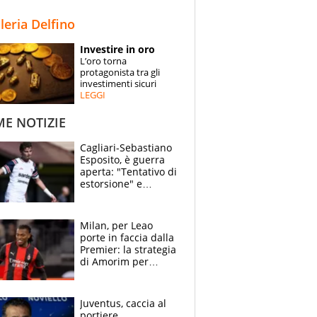
STORIE
lleria Delfino
SPECIALI
Investire in oro
L’oro torna
ESPERTI
protagonista tra gli
investimenti sicuri
LEGGI
CONTATTI
ME NOTIZIE
Cagliari-Sebastiano
Esposito, è guerra
aperta: "Tentativo di
estorsione" e
"certificato medico
imbarazzante"
Milan, per Leao
porte in faccia dalla
Premier: la strategia
di Amorim per
recuperarlo e il
grazie ad Allegri
dopo il derby
Juventus, caccia al
portiere.