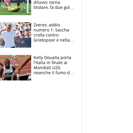
diluvio: torna
titolare, fa due gol e
un assist e trascina
l'Inter Miami, altro
che ritiro
Zverev, addio
numero 1: Sascha
crolla contro
Griekspoor e nella
sfida a due con
Sinner si conferma
terzo. Quanti malori
Kelly Doualla porta
a Montreal
l'Italia in finale ai
Mondiali U20,
neanche il fumo di
un incendio la frena
sui 100 metri