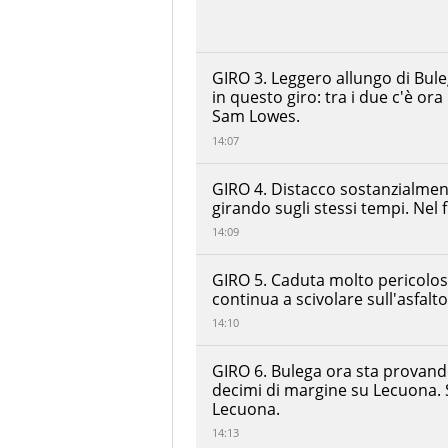
Racing
Somkiat
Chantra
+00:00:39.000
Honda
GIRO 3. Leggero allungo di Bul
HRC
in questo giro: tra i due c'è 
Jake
Sam Lowes.
Dixon
+00:00:40.618
Honda
14:07
HRC
Remy
GIRO 4. Distacco sostanzialmen
Gardner
girando sugli stessi tempi. Ne
GYTR GRT
+00:00:43.702
Yamaha
14:09
WorldSBK
Team
Bahattin
GIRO 5. Caduta molto pericolosa
Sofuoglu
continua a scivolare sull'asfal
+00:00:59.522
Motoxracing
WorldSBK
14:10
Team
Mattia
GIRO 6. Bulega ora sta provando
Rato
decimi di margine su Lecuona. 
+00:00:59.693
Motoxracing
WorldSBK
Lecuona.
Team
14:13
Andrea