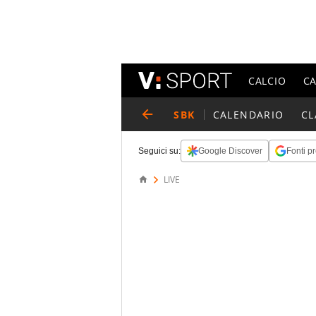
CALCIO
C
SBK
CALENDARIO
CL
Seguici su:
Google Discover
Fonti pr
LIVE