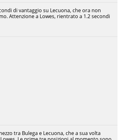
econdi di vantaggio su Lecuona, che ora non
tmo. Attenzione a Lowes, rientrato a 1.2 secondi
zzo tra Bulega e Lecuona, che a sua volta
 a Lowes. Le prime tre posizioni al momento sono