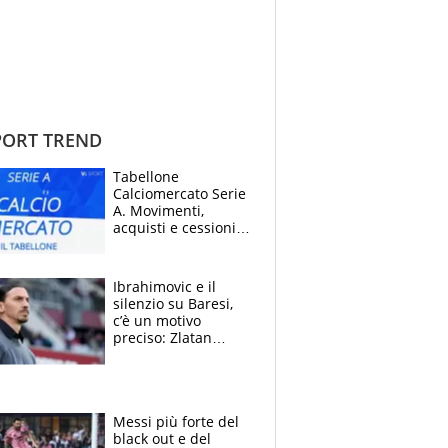
ORT TREND
Tabellone
Calciomercato Serie
A. Movimenti,
acquisti e cessioni:
estate 2026-27
Ibrahimovic e il
silenzio su Baresi,
c’è un motivo
preciso: Zlatan
segnato dalla
tragedia del fratello
e dalla morte di
Raiola
Messi più forte del
black out e del