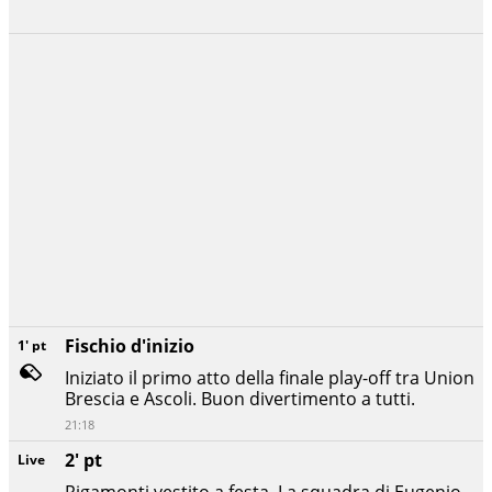
Fischio d'inizio
1' pt
Iniziato il primo atto della finale play-off tra Union
Brescia e Ascoli. Buon divertimento a tutti.
21:18
2' pt
Live
Rigamonti vestito a festa. La squadra di Eugenio