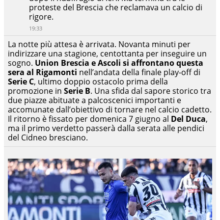
proteste del Brescia che reclamava un calcio di
rigore.
19:33
La notte più attesa è arrivata. Novanta minuti per
indirizzare una stagione, centottanta per inseguire un
sogno.
Union Brescia e Ascoli si affrontano questa
sera al Rigamonti
nell’andata della finale play-off di
Serie C
, ultimo doppio ostacolo prima della
promozione in
Serie B
. Una sfida dal sapore storico tra
due piazze abituate a palcoscenici importanti e
accomunate dall’obiettivo di tornare nel calcio cadetto.
Il ritorno è fissato per domenica 7 giugno al
Del Duca
,
ma il primo verdetto passerà dalla serata alle pendici
del Cidneo bresciano.