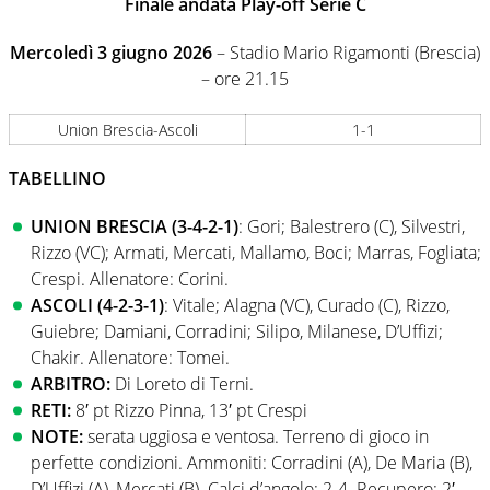
Finale andata Play-off Serie C
Mercoledì 3 giugno 2026
– Stadio Mario Rigamonti (Brescia)
– ore 21.15
Union Brescia-Ascoli
1-1
TABELLINO
UNION BRESCIA (3-4-2-1)
: Gori; Balestrero (C), Silvestri,
Rizzo (VC); Armati, Mercati, Mallamo, Boci; Marras, Fogliata;
Crespi. Allenatore: Corini.
ASCOLI (4-2-3-1)
: Vitale; Alagna (VC), Curado (C), Rizzo,
Guiebre; Damiani, Corradini; Silipo, Milanese, D’Uffizi;
Chakir. Allenatore: Tomei.
ARBITRO:
Di Loreto di Terni.
RETI:
8′ pt Rizzo Pinna, 13′ pt Crespi
NOTE:
serata uggiosa e ventosa. Terreno di gioco in
perfette condizioni. Ammoniti: Corradini (A), De Maria (B),
D’Uffizi (A), Mercati (B). Calci d’angolo: 2-4. Recupero: 2′