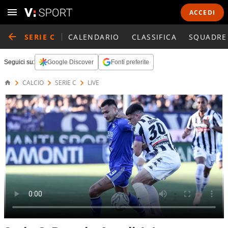
ACCEDI
SERIE C
CALENDARIO
CLASSIFICA
SQUADRE
Seguici su:
Google Discover
Fonti preferite
CALCIO
SERIE C
LIVE