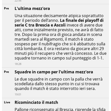
22:56
L'ultima mezz'ora
Pre
Una situazione decisamente atipica soprattutto
per il periodo dell’anno.
La finale dei playoff di
serie C tra Brescia e Ascoli
invece di avere due
atti, come inizialmente previsto, ne avrà di fatto
tre. Dopo la prima ora di gioca andata in scena
martedì sera al Rigamonti, il match è stato
sospeso per il nubifragio che si è abbattuto sulla
città lombarda. E ora restano da giocare altri 29
minuti più il recupero che verrà concesso. Le due
squadre tornano in campo sul punteggio di 1-1.
18:28
Squadre in campo per l'ultima mezz'ora
Pre
Le due squadre in campo con la palla che verrà
scodellata dallo stesso punto in cui si trovava
quando il match è stato interrotto ieri sera.
19:01
Ricominciato il match
Live
Pallone riconsegnato al Brescia, riprende la sfida