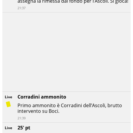
assegna la rimessa dal fondo per l’Ascoli. Si gioca!
21:37
Corradini ammonito
Live
Primo ammonito è Corradini dell’Ascoli, brutto
intervento su Boci.
21:39
25' pt
Live