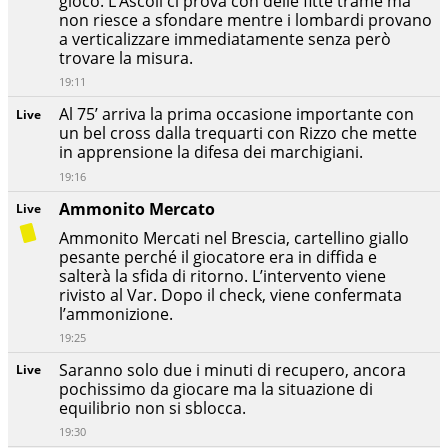
gioco. L’Ascoli ci prova con delle fitte trame ma
non riesce a sfondare mentre i lombardi provano
a verticalizzare immediatamente senza però
trovare la misura.
19:11
Al 75’ arriva la prima occasione importante con
Live
un bel cross dalla trequarti con Rizzo che mette
in apprensione la difesa dei marchigiani.
19:16
Ammonito Mercato
Live
Ammonito Mercati nel Brescia, cartellino giallo
pesante perché il giocatore era in diffida e
salterà la sfida di ritorno. L’intervento viene
rivisto al Var. Dopo il check, viene confermata
l’ammonizione.
19:25
Saranno solo due i minuti di recupero, ancora
Live
pochissimo da giocare ma la situazione di
equilibrio non si sblocca.
19:30