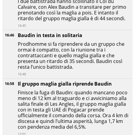
I due battistrada hanno scollinato il Col du
Calvaire, con Alex Baudin a transitare per primo
prenotando così la maglia a pois. E intanto il
ritardo del gruppo maglia gialla è di 44 secondi.
16:45
Baudin in testa in solitaria
16:46
Prodhomme si fa riprendere da un gruppo che
ormai è compatto, con la riunione tra i
contrattaccanti e quello maglia gialla e che
presenta un ritardo di 35 secondi. Baudin così
resta l’unico battistrada.
16:48
Il gruppo maglia gialla riprende Baudin
16:58
Finisce la fuga di Baudin: quando mancano poco
meno di 12 km al traguardo e ci avviciniamo alla
salita finale di Les Angles, il gruppo maglia gialla
con in testa gli UAE di Pogacar prende
ufficialmente il comando della corsa. Ora 4 km di
discesa e quindi l’ultima asperità, lunga 1,7 km
con pendenza media del 6,5%.
17:01