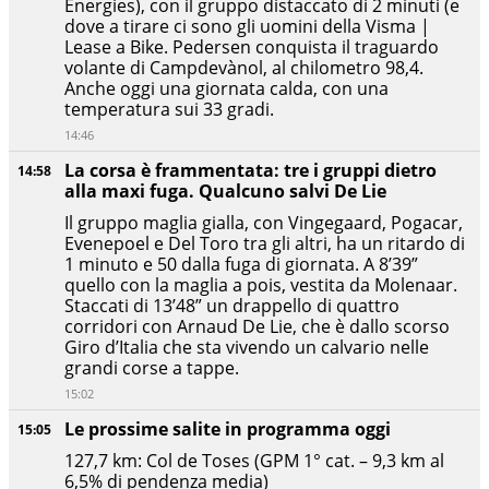
Energies), con il gruppo distaccato di 2 minuti (e
dove a tirare ci sono gli uomini della Visma |
Lease a Bike. Pedersen conquista il traguardo
volante di Campdevànol, al chilometro 98,4.
Anche oggi una giornata calda, con una
temperatura sui 33 gradi.
14:46
La corsa è frammentata: tre i gruppi dietro
14:58
alla maxi fuga. Qualcuno salvi De Lie
Il gruppo maglia gialla, con Vingegaard, Pogacar,
Evenepoel e Del Toro tra gli altri, ha un ritardo di
1 minuto e 50 dalla fuga di giornata. A 8’39”
quello con la maglia a pois, vestita da Molenaar.
Staccati di 13’48” un drappello di quattro
corridori con Arnaud De Lie, che è dallo scorso
Giro d’Italia che sta vivendo un calvario nelle
grandi corse a tappe.
15:02
Le prossime salite in programma oggi
15:05
127,7 km: Col de Toses (GPM 1° cat. – 9,3 km al
6,5% di pendenza media)