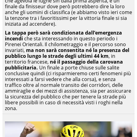
che agevola le fughe sin dalla prima asperità, e un
finale da finisseur dove però potrebbero dire la loro
anche gli uomini di classifica (e abbiamo visto ieri come
la tenzone tra i favoritissimi per la vittoria finale si sia
iniziata ad accendere).
La tappa però sarà condizionata dall’emergenza
incendi
che sta interessando in questo periodo i
Pirenei Orientali. Il chilometraggio e il percorso sono
invariati,
ma non sarà consentita né la presenza del
pubblico lungo le strade degli ultimi 44 km
, in
territorio francese,
né il passaggio della carovana
pubblicitaria.
Un finale a porte chiuse sulle salite
conclusive quindi (ci risparmieremo certi fenomeni più
interessati a farsi vedere che alla corsa), e senza
traffico oltre al normale transito dei corridori, delle
ammiraglie e dei mezzi di assistenza, sia per assicurare
la sicurezza del pubblico che per tenere la strade più
libere possibili in caso di necessità visti i roghi nella
zona.