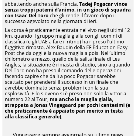
abbattendo anche sulla Francia,
Tadej Pogacar vince
senza troppi patemi d’animo, in un gioco di squadra
con Isaac Del Toro
che gli rende il favore dopo il
successo agevolato nella giornata di ieri.
La corsa è praticamente entrata nel vivo negli ultimi 12
km, quando il gruppo maglia gialla con gli uomini di
classifica (e gli UAE a fare il ritmo) ha ripreso l’ultimo
fuggitivo rimasto, Alex Baudin della EF Education-Easy
Post che da oggi è la nuova maglia a pois. Nell’ultimo
chilometro e mezzo, quello della salita finale di Les
Angles, la situazione è rimasta di studio, sino a quando
Del Toro non ha preso il comando delle operazioni
facendo capire che da lì a poco Pogacar sarebbe
scattato per prendersi il successo in un finale che
avrebbe dominato senza problemi con la sua
esplosività. E lo sloveno si è preso non solo la vittoria
numero 22 al Tour,
ma anche la maglia gialla,
strappata a Jonas Vingegaard per pochi centesimi (e
che praticamente è appaiato pari merito in testa
alla classifica generale)
.
Vuoi essere sempre aggiornato su ultime news