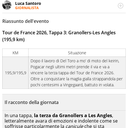
Luca Santoro
GIORNALISTA
Esperto di Motorsport ma, più in generale, appassionato
di tutto ciò che sia Sport, anche senza il Motor. Dà il
Riassunto dell'evento
meglio di sé quando la strada fa largo alle due o alle
quattro ruote
Tour de France 2026, Tappa 3: Granollers-Les Angles
(195,9 km)
KM
Situazione
Dopo il lavoro di Del Toro a mo’ di moto del keirin,
Pogacar negli ultimi metri prende il via e va a
195,9/195,9
vincere la terza tappa del Tour de France 2026.
Oltre a conquistare la maglia gialla strappandola per
pochi centesimi a Vingegaard, battuto in volata.
Il racconto della giornata
In una tappa,
la terza da Granollers a Les Angles
,
letteralmente avara di emozioni e indolente come se
soffrisse particolarmente la
canicule
che si sta