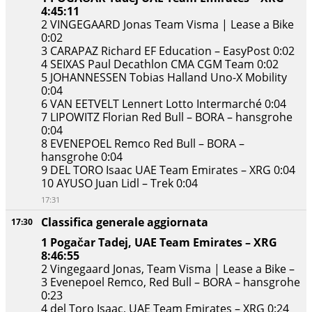
4:45:11
2 VINGEGAARD Jonas Team Visma | Lease a Bike
0:02
3 CARAPAZ Richard EF Education – EasyPost 0:02
4 SEIXAS Paul Decathlon CMA CGM Team 0:02
5 JOHANNESSEN Tobias Halland Uno-X Mobility
0:04
6 VAN EETVELT Lennert Lotto Intermarché 0:04
7 LIPOWITZ Florian Red Bull – BORA – hansgrohe
0:04
8 EVENEPOEL Remco Red Bull – BORA –
hansgrohe 0:04
9 DEL TORO Isaac UAE Team Emirates – XRG 0:04
10 AYUSO Juan Lidl – Trek 0:04
17:31
Classifica generale aggiornata
17:30
1 Pogačar Tadej, UAE Team Emirates – XRG
8:46:55
2 Vingegaard Jonas, Team Visma | Lease a Bike –
3 Evenepoel Remco, Red Bull – BORA – hansgrohe
0:23
4 del Toro Isaac, UAE Team Emirates – XRG 0:24