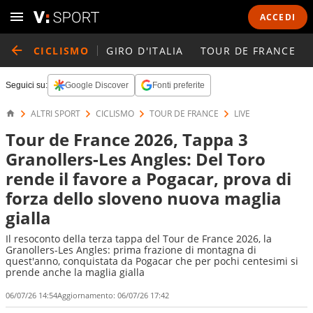
ACCEDI
CICLISMO
GIRO D'ITALIA
TOUR DE FRANCE
Seguici su:
Google Discover
Fonti preferite
ALTRI SPORT
CICLISMO
TOUR DE FRANCE
LIVE
Tour de France 2026, Tappa 3
Granollers-Les Angles: Del Toro
rende il favore a Pogacar, prova di
forza dello sloveno nuova maglia
gialla
Il resoconto della terza tappa del Tour de France 2026, la
Granollers-Les Angles: prima frazione di montagna di
quest'anno, conquistata da Pogacar che per pochi centesimi si
prende anche la maglia gialla
06/07/26 14:54
Aggiornamento:
06/07/26 17:42