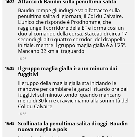
Attacco di Baudin sulla penultima salita
16:22
Baudin rompe gli indugi e va all’attacco sulla
penultima salita di giornata, il Col du Calvaire.
L’unico che risponde è Prodhomme, che
raggiunge il corridore della EF e forma così un
duo al comando della corsa. Staccati di circa 17
secondi gli altri quattro corridori del drappello
iniziale, mentre il gruppo maglia gialla è a 1’25”.
Mancano 32 km al traguardo.
16:26
Il gruppo maglia gialla è a un minuto dai
16:35
fuggitivi
Il gruppo della maglia gialla sta iniziando le
manovre per cambiare la gara: il ritardo ora dai
fuggitivi sul minuto tondo, quando mancano
meno di 30 km e ci avviciniamo alla sommità del
Col du Calvaire.
16:36
Scollinata la penultima salita di oggi: Baudin
16:45
nuova maglia a pois