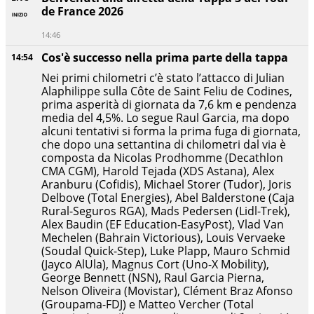
de France 2026
14:46
Cos'è successo nella prima parte della tappa
14:54
Nei primi chilometri c’è stato l’attacco di Julian
Alaphilippe sulla Côte de Saint Feliu de Codines,
prima asperità di giornata da 7,6 km e pendenza
media del 4,5%. Lo segue Raul Garcia, ma dopo
alcuni tentativi si forma la prima fuga di giornata,
che dopo una settantina di chilometri dal via è
composta da Nicolas Prodhomme (Decathlon
CMA CGM), Harold Tejada (XDS Astana), Alex
Aranburu (Cofidis), Michael Storer (Tudor), Joris
Delbove (Total Energies), Abel Balderstone (Caja
Rural-Seguros RGA), Mads Pedersen (Lidl-Trek),
Alex Baudin (EF Education-EasyPost), Vlad Van
Mechelen (Bahrain Victorious), Louis Vervaeke
(Soudal Quick-Step), Luke Plapp, Mauro Schmid
(Jayco AlUla), Magnus Cort (Uno-X Mobility),
George Bennett (NSN), Raul Garcia Pierna,
Nelson Oliveira (Movistar), Clément Braz Afonso
(Groupama-FDJ) e Matteo Vercher (Total