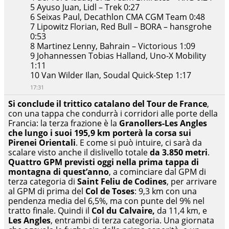
5 Ayuso Juan, Lidl – Trek 0:27
6 Seixas Paul, Decathlon CMA CGM Team 0:48
7 Lipowitz Florian, Red Bull – BORA – hansgrohe
0:53
8 Martinez Lenny, Bahrain – Victorious 1:09
9 Johannessen Tobias Halland, Uno-X Mobility
1:11
10 Van Wilder Ilan, Soudal Quick-Step 1:17
17:31
Si conclude il trittico catalano del Tour de France
,
con una tappa che condurrà i corridori alle porte della
Francia: la terza frazione è la
Granollers-Les Angles
che lungo i suoi 195,9 km porterà la corsa sui
Pirenei Orientali
. E come si può intuire, ci sarà da
scalare visto anche il dislivello totale
da 3.850 metri
.
Quattro GPM previsti oggi nella prima tappa di
montagna di quest’anno
, a cominciare dal GPM di
terza categoria di
Saint Feliu de Codines
, per arrivare
al GPM di prima del
Col de Toses
: 9,3 km con una
pendenza media del 6,5%, ma con punte del 9% nel
tratto finale. Quindi il
Col du Calvaire,
da 11,4 km, e
Les Angles
, entrambi di terza categoria. Una giornata