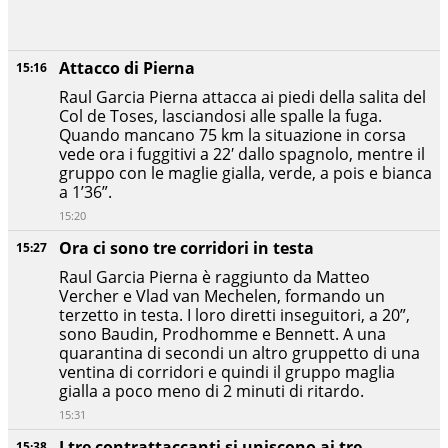
Attacco di Pierna
15:16
Raul Garcia Pierna attacca ai piedi della salita del
Col de Toses, lasciandosi alle spalle la fuga.
Quando mancano 75 km la situazione in corsa
vede ora i fuggitivi a 22′ dallo spagnolo, mentre il
gruppo con le maglie gialla, verde, a pois e bianca
a 1’36”.
15:20
Ora ci sono tre corridori in testa
15:27
Raul Garcia Pierna è raggiunto da Matteo
Vercher e Vlad van Mechelen, formando un
terzetto in testa. I loro diretti inseguitori, a 20”,
sono Baudin, Prodhomme e Bennett. A una
quarantina di secondi un altro gruppetto di una
ventina di corridori e quindi il gruppo maglia
gialla a poco meno di 2 minuti di ritardo.
15:31
I tre contrattaccanti si uniscono ai tre
15:38