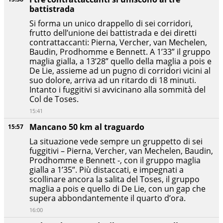
battistrada
Si forma un unico drappello di sei corridori,
frutto dell’unione dei battistrada e dei diretti
contrattaccanti: Pierna, Vercher, van Mechelen,
Baudin, Prodhomme e Bennett. A 1’33” il gruppo
maglia gialla, a 13’28” quello della maglia a pois e
De Lie, assieme ad un pugno di corridori vicini al
suo dolore, arriva ad un ritardo di 18 minuti.
Intanto i fuggitivi si avvicinano alla sommità del
Col de Toses.
15:41
Mancano 50 km al traguardo
15:57
La situazione vede sempre un gruppetto di sei
fuggitivi – Pierna, Vercher, van Mechelen, Baudin,
Prodhomme e Bennett -, con il gruppo maglia
gialla a 1’35”. Più distaccati, e impegnati a
scollinare ancora la salita del Toses, il gruppo
maglia a pois e quello di De Lie, con un gap che
supera abbondantemente il quarto d’ora.
16:00