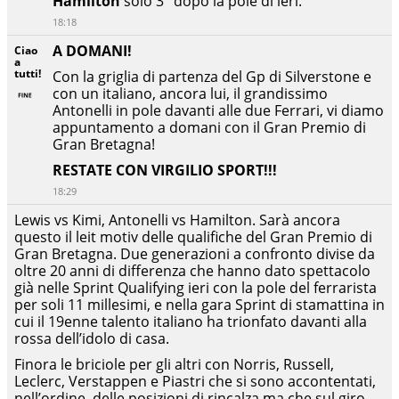
Hamilton
solo 3° dopo la pole di ieri.
18:18
A DOMANI!
Ciao
a
tutti!
Con la griglia di partenza del Gp di Silverstone e
con un italiano, ancora lui, il grandissimo
Antonelli in pole davanti alle due Ferrari, vi diamo
appuntamento a domani con il Gran Premio di
Gran Bretagna!
RESTATE CON VIRGILIO SPORT!!!
18:29
Lewis vs Kimi, Antonelli vs Hamilton. Sarà ancora
questo il leit motiv delle qualifiche del Gran Premio di
Gran Bretagna. Due generazioni a confronto divise da
oltre 20 anni di differenza che hanno dato spettacolo
già nelle Sprint Qualifying ieri con la pole del ferrarista
per soli 11 millesimi, e nella gara Sprint di stamattina in
cui il 19enne talento italiano ha trionfato davanti alla
rossa dell’idolo di casa.
Finora le briciole per gli altri con Norris, Russell,
Leclerc, Verstappen e Piastri che si sono accontentati,
nell’ordine, delle posizioni di rincalza ma che sul giro