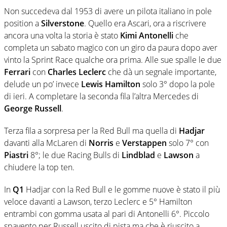
Non succedeva dal 1953 di avere un pilota italiano in pole
position a
Silverstone
. Quello era Ascari, ora a riscrivere
ancora una volta la storia è stato
Kimi Antonelli
che
completa un sabato magico con un giro da paura dopo aver
vinto la Sprint Race qualche ora prima. Alle sue spalle le due
Ferrari
con
Charles Leclerc
che dà un segnale importante,
delude un po’ invece
Lewis Hamilton
solo 3° dopo la pole
di ieri. A completare la seconda fila l’altra Mercedes di
George Russell
.
Terza fila a sorpresa per la Red Bull ma quella di
Hadjar
davanti alla McLaren di
Norris
e
Verstappen
solo 7° con
Piastri
8°; le due Racing Bulls di
Lindblad
e
Lawson
a
chiudere la top ten.
In
Q1
Hadjar con la Red Bull e le gomme nuove è stato il più
veloce davanti a Lawson, terzo Leclerc e 5° Hamilton
entrambi con gomma usata al pari di Antonelli 6°. Piccolo
spavento per Russell uscito di pista ma che è riuscito a