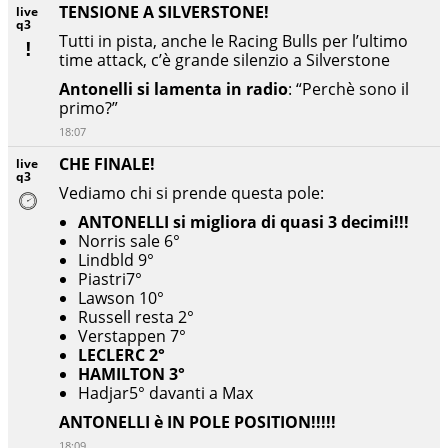
TENSIONE A SILVERSTONE!
live
q3
Tutti in pista, anche le Racing Bulls per l’ultimo
time attack, c’è grande silenzio a Silverstone
Antonelli si lamenta in radio
: “Perchè sono il
primo?”
18:07
CHE FINALE!
live
q3
Vediamo chi si prende questa pole:
ANTONELLI si migliora di quasi 3 decimi!!!
Norris sale 6°
Lindbld 9°
Piastri7°
Lawson 10°
Russell resta 2°
Verstappen 7°
LECLERC 2°
HAMILTON 3°
Hadjar5° davanti a Max
ANTONELLI è IN POLE POSITION!!!!!
18:09