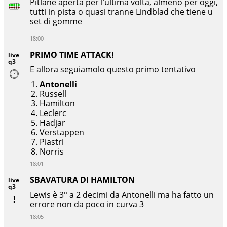
Pitlane aperta per l’ultima volta, almeno per oggi,
tutti in pista o quasi tranne Lindblad che tiene u
set di gomme
18:00
PRIMO TIME ATTACK!
live
q3
E allora seguiamolo questo primo tentativo
Antonelli
Russell
Hamilton
Leclerc
Hadjar
Verstappen
Piastri
Norris
18:01
SBAVATURA DI HAMILTON
live
q3
Lewis è 3° a 2 decimi da Antonelli ma ha fatto un
errore non da poco in curva 3
18:05