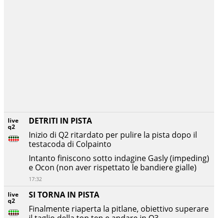
DETRITI IN PISTA
live
q2
Inizio di Q2 ritardato per pulire la pista dopo il
testacoda di Colpainto
Intanto finiscono sotto indagine Gasly (impeding)
e Ocon (non aver rispettato le bandiere gialle)
17:32
SI TORNA IN PISTA
live
q2
Finalmente riaperta la pitlane, obiettivo superare
il taglio della top ten e andare in Q3