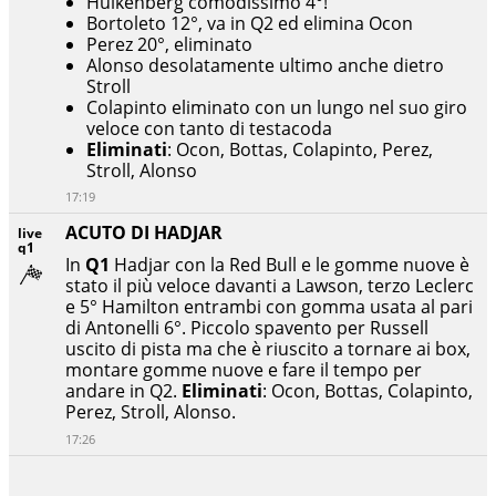
Hulkenberg comodissimo 4°!
Bortoleto 12°, va in Q2 ed elimina Ocon
Perez 20°, eliminato
Alonso desolatamente ultimo anche dietro
Stroll
Colapinto eliminato con un lungo nel suo giro
veloce con tanto di testacoda
Eliminati
: Ocon, Bottas, Colapinto, Perez,
Stroll, Alonso
17:19
ACUTO DI HADJAR
live
q1
In
Q1
Hadjar con la Red Bull e le gomme nuove è
stato il più veloce davanti a Lawson, terzo Leclerc
e 5° Hamilton entrambi con gomma usata al pari
di Antonelli 6°. Piccolo spavento per Russell
uscito di pista ma che è riuscito a tornare ai box,
montare gomme nuove e fare il tempo per
andare in Q2.
Eliminati
: Ocon, Bottas, Colapinto,
Perez, Stroll, Alonso.
17:26