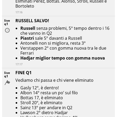
Eliminati Perez, Bottas. Alonso, Stroll, Russell e
Bortoleto
17:16
RUSSELL SALVO!
live
q1
Russell
senza problemi, 5° tempo dentro i 16
che vanno in Q2
Piastri
sale 5° davanti a Russell
Antonelli non si migliora, resta 3°
Verstappen 2° con gomma nuova tra le due
Ferrari
Hadjar miglior tempo con gomma nuova
17:17
FINE Q1
live
q1
Vediamo chi passa e chi viene eliminato
Gasly 12°, è dentro!
Albon 14° resta un po’ sul filo
Bottas 17, è eliminato
Stroll 20°, è eliminato
Sainz 13° per andare in Q2
Lawson 2° dietro Hadjar