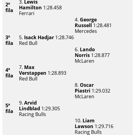
3.
Lewis
2ª
Hamilton
1:28.458
fila
Ferrari
4.
George
Russell
1:28.481
Mercedes
3ª
5.
Isack Hadjar
1:28.746
fila
Red Bull
6.
Lando
Norris
1:28.877
McLaren
7.
Max
4ª
Verstappen
1:28.893
fila
Red Bull
8.
Oscar
Piastri
1:29.032
McLaren
9.
Arvid
5ª
Lindblad
1:29.305
fila
Racing Bulls
10.
Liam
Lawson
1:29.716
Racing Bulls