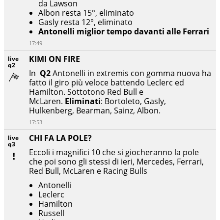
da Lawson
Albon resta 15°, eliminato
Gasly resta 12°, eliminato
Antonelli miglior tempo davanti alle Ferrari
17:49
KIMI ON FIRE
live
q2
In
Q2
Antonelli in extremis con gomma nuova ha
fatto il giro più veloce battendo Leclerc ed
Hamilton. Sottotono Red Bull e
McLaren.
Eliminati
: Bortoleto, Gasly,
Hulkenberg, Bearman, Sainz, Albon.
17:53
CHI FA LA POLE?
live
q3
Eccoli i magnifici 10 che si giocheranno la pole
che poi sono gli stessi di ieri, Mercedes, Ferrari,
Red Bull, McLaren e Racing Bulls
Antonelli
Leclerc
Hamilton
Russell