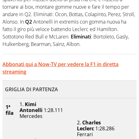
tornare ai box, montare gomme nuove e fare il tempo per
andare in Q2. Eliminati: Ocon, Bottas, Colapinto, Perez, Stroll,
Alonso. In
Q2
Antonelli in extremis con gomma nuova ha
fatto il giro più veloce battendo Leclerc ed Hamilton.
Sottotono Red Bull e McLaren.
Eliminati
: Bortoleto, Gasly,
Hulkenberg, Bearman, Sainz, Albon.
Abbonati qui a Now-TV per vedere la F1 in diretta
streaming
GRIGLIA DI PARTENZA
1.
Kimi
1ª
Antonelli
1:28.111
fila
Mercedes
2.
Charles
Leclerc
1:28.286
Ferrari