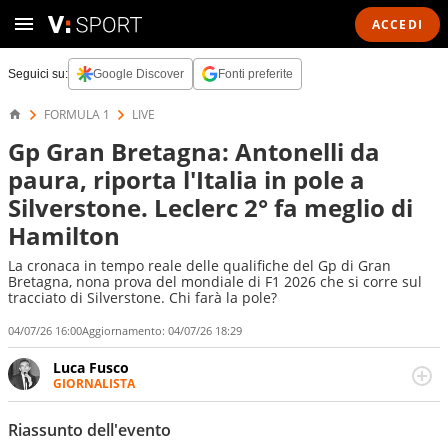
ACCEDI
Seguici su:
Google Discover
Fonti preferite
FORMULA 1
LIVE
Gp Gran Bretagna: Antonelli da
paura, riporta l'Italia in pole a
Silverstone. Leclerc 2° fa meglio di
Hamilton
La cronaca in tempo reale delle qualifiche del Gp di Gran
Bretagna, nona prova del mondiale di F1 2026 che si corre sul
tracciato di Silverstone. Chi farà la pole?
04/07/26 16:00
Aggiornamento:
04/07/26 18:29
Luca Fusco
GIORNALISTA
Giornalista multimediale. Quando si accendono i motori,
lui sgasa, impenna, derapa. E spesso e volentieri finisce
Riassunto dell'evento
sul podio