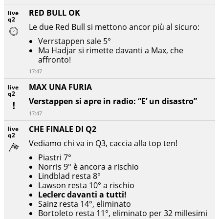
RED BULL OK
live
q2
Le due Red Bull si mettono ancor più al sicuro:
Verrstappen sale 5°
Ma Hadjar si rimette davanti a Max, che
affronto!
17:47
MAX UNA FURIA
live
q2
Verstappen si apre in radio: “E’ un disastro”
17:47
CHE FINALE DI Q2
live
q2
Vediamo chi va in Q3, caccia alla top ten!
Piastri 7°
Norris 9° è ancora a rischio
Lindblad resta 8°
Lawson resta 10° a rischio
Leclerc davanti a tutti!
Sainz resta 14°, eliminato
Bortoleto resta 11°, eliminato per 32 millesimi