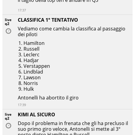
17:37
CLASSIFICA 1° TENTATIVO
live
q2
Vediamo come cambia la classifica al passaggio
dei piloti
Hamilton
Russell
Leclerc
Hadjar
Verstappen
Lindblad
Lawson
Norris
Hulk
Antonelli ha abortito il giro
17:39
KIMI AL SICURO
live
q2
Dopo il problema in frenata che gli ha precluso il
suo primo giro veloce, Antonelli si mette al 3°
posto dietro Hamilton e Russell