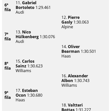
11.
Gabriel
6ª
Bortoleto
1:29.461
fila
Audi
12.
Pierre
Gasly
1:30.063
Alpine
13.
Nico
7ª
Hülkenberg
1:30.076
fila
Audi
14.
Oliver
Bearman
1:30.501
Haas
15.
Carlos
8ª
Sainz
1:30.623
fila
Williams
16.
Alexander
Albon
1:30.743
Williams
17.
Esteban
9ª
Ocon
1:30.680
fila
Haas
18.
Valtteri
Bottas
1:31.227