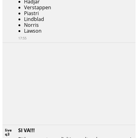
Hadjar
Verstappen
Piastri
Lindblad
Norris
Lawson
17:55
SI VA!!!
live
q3