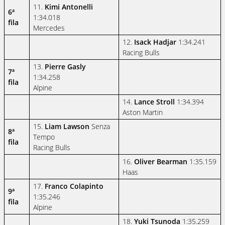
11.
Kimi Antonelli
6ª
1:34.018
fila
Mercedes
12.
Isack Hadjar
1:34.241
Racing Bulls
13.
Pierre Gasly
7ª
1:34.258
fila
Alpine
14.
Lance Stroll
1:34.394
Aston Martin
15.
Liam Lawson
Senza
8ª
Tempo
fila
Racing Bulls
16.
Oliver Bearman
1:35.159
Haas
17.
Franco Colapinto
9ª
1:35.246
fila
Alpine
18.
Yuki Tsunoda
1:35.259