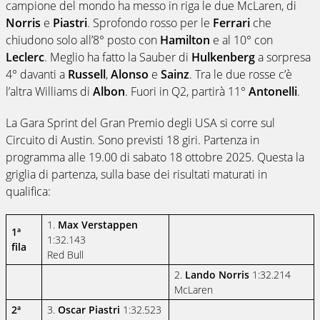
campione del mondo ha messo in riga le due McLaren, di
Norris
e
Piastri
. Sprofondo rosso per le
Ferrari
che
chiudono solo all’8° posto con
Hamilton
e al 10° con
Leclerc
. Meglio ha fatto la Sauber di
Hulkenberg
a sorpresa
4° davanti a
Russell
,
Alonso
e
Sainz
. Tra le due rosse c’è
l’altra Williams di
Albon
. Fuori in Q2, partirà 11°
Antonelli
.
La Gara Sprint del Gran Premio degli USA si corre sul
Circuito di Austin. Sono previsti 18 giri. Partenza in
programma alle 19.00 di sabato 18 ottobre 2025. Questa la
griglia di partenza, sulla base dei risultati maturati in
qualifica:
1.
Max Verstappen
1ª
1:32.143
fila
Red Bull
2.
Lando Norris
1:32.214
McLaren
2ª
3.
Oscar Piastri
1:32.523