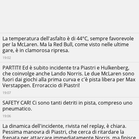
Lance
Stroll
Aston
RITIRATO
Martin
Aramco
F1
Team
La temperatura dell'asfalto è di 44°C, sempre favorevole
Oscar
per la McLaren. Ma la Red Bull, come visto nelle ultime
Piastri
RITIRATO
gare, è in clamorosa ripresa.
McLaren
F1 Team
19:02
Fernando
PARTITI! Ed è subito incidente tra Piastri e Hulkenberg,
Alonso
che coinvolge anche Lando Norris. Le due McLaren sono
Aston
RITIRATO
fuori dai giochi alla prima curva e c'è pista libera per Max
Martin
Aramco F1
Verstappen. Erroraccio di Piastri!
Team
19:07
Lando
Norris
RITIRATO
SAFETY CAR! Ci sono tanti detriti in pista, compreso uno
McLaren
pneumatico.
F1 Team
19:06
La dinamica dell'incidente, rivista nel replay, è chiara.
Pessima manovra di Piastri, che cerca di ritardare la
frenata per attaccare immediatamente Norris, ma finisce