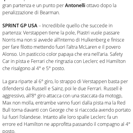
gran partenza e un punto per
Antonelli
ottavo dopo la
penalizzazione di Bearman.
SPRINT GP USA
– Incredibile quello che succede in
partenza: Verstappen tiene la pole, Piastri vuole passare
Norris ma non si avvede all’interno di Hulkenberg e finisce
per fare filotto mettendo fuori l’altra McLaren e il povero
Alonso. Un pasticcio color papaya che era nell’aria. Safety
Car in pista e Ferrari che ringrazia con Leclerc ed Hamilton
che risalgono al 4° e 5° posto.
La gara riparte al 6° giro, lo strappo di Verstappen basta per
difendersi da Russell e Sainz, poi le due Ferrari. Russell è
aggressivo, all’8° giro attacca con una staccata da motogp,
Max non molla, entrambe vanno fuori dalla pista ma la Red
Bull torna davanti con George che si riaccoda avendo portato
lui fuori l’olandese. Intanto alle loro spalle Leclerc fa un
errore ed Hamilton ne approfitta passando il compagno al 4°
posto.