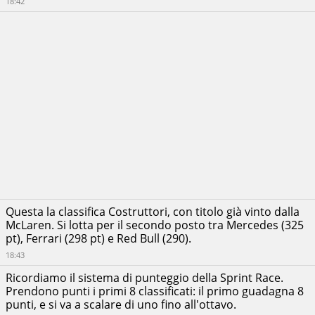
18:42
+00:00:04.147
Mercedes
Lunghezza
AMG
giro:
Petronas
5.513
F1 team
KM
Liam
Lawson
Visa
Cash
App
+00:00:04.804
Racing
Bulls
Formula
One
Team
Pierre
Gasly
BWT
+00:00:05.126
Alpine
F1
Questa la classifica Costruttori, con titolo già vinto dalla
Team
McLaren. Si lotta per il secondo posto tra Mercedes (325
Gabriel
pt), Ferrari (298 pt) e Red Bull (290).
Bortoleto
+00:00:05.649
Stake F1
18:43
Team Kick
Sauber
Ricordiamo il sistema di punteggio della Sprint Race.
Prendono punti i primi 8 classificati: il primo guadagna 8
Isack
Hadjar
punti, e si va a scalare di uno fino all'ottavo.
Visa