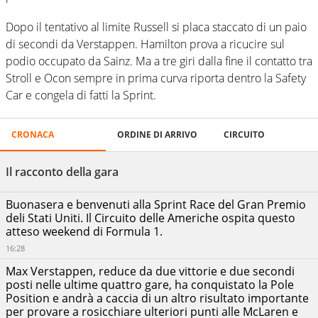
Dopo il tentativo al limite Russell si placa staccato di un paio
di secondi da Verstappen. Hamilton prova a ricucire sul
podio occupato da Sainz. Ma a tre giri dalla fine il contatto tra
Stroll e Ocon sempre in prima curva riporta dentro la Safety
Car e congela di fatti la Sprint.
SPRINT
CRONACA
ORDINE DI ARRIVO
CIRCUITO
Ordine
RACE
di
degli
USA
arrivo
Il racconto della gara
-
Circuit
Buonasera e benvenuti alla Sprint Race del Gran Premio
of
Max
deli Stati Uniti. Il Circuito delle Americhe ospita questo
Verstappen
the
00:37:58.229
Oracle Red
atteso weekend di Formula 1.
Americas
Bull Racing
18/10/2025
16:28
George
Russell
Max Verstappen, reduce da due vittorie e due secondi
Mercedes
+00:00:00.395
posti nelle ultime quattro gare, ha conquistato la Pole
AMG
Position e andrà a caccia di un altro risultato importante
Petronas
F1 team
per provare a rosicchiare ulteriori punti alle McLaren e