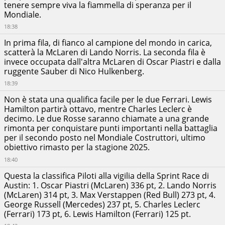
tenere sempre viva la fiammella di speranza per il
Carlos
Mondiale.
Sainz
+00:00:00.791
Atlassian
18:38
Williams
Racing
In prima fila, di fianco al campione del mondo in carica,
Lewis
scatterà la McLaren di Lando Norris. La seconda fila è
Hamilton
+00:00:01.224
invece occupata dall'altra McLaren di Oscar Piastri e dalla
Scuderia
ruggente Sauber di Nico Hulkenberg.
Ferrari
Altri
Charles
18:39
dati:
Leclerc
+00:00:01.825
Non è stata una qualifica facile per le due Ferrari. Lewis
Scuderia
Ora
Ferrari
Hamilton partirà ottavo, mentre Charles Leclerc è
inizio:
decimo. Le due Rosse saranno chiamate a una grande
Alexander
19:00
rimonta per conquistare punti importanti nella battaglia
Albon
+00:00:02.576
Atlassian
Circuito:
per il secondo posto nel Mondiale Costruttori, ultimo
Williams
Circuit
obiettivo rimasto per la stagione 2025.
Racing
of
18:40
Yuki
the
Tsunoda
Questa la classifica Piloti alla vigilia della Sprint Race di
Americas
+00:00:02.976
Oracle
Austin: 1. Oscar Piastri (McLaren) 336 pt, 2. Lando Norris
Red Bull
Città:
Racing
(McLaren) 314 pt, 3. Max Verstappen (Red Bull) 273 pt, 4.
Austin
George Russell (Mercedes) 237 pt, 5. Charles Leclerc
Andrea
Nazione:
Kimi
(Ferrari) 173 pt, 6. Lewis Hamilton (Ferrari) 125 pt.
USA
Antonelli