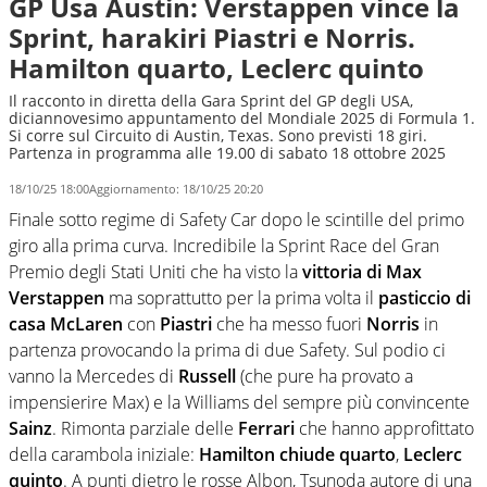
GP Usa Austin: Verstappen vince la
Sprint, harakiri Piastri e Norris.
Hamilton quarto, Leclerc quinto
Il racconto in diretta della Gara Sprint del GP degli USA,
diciannovesimo appuntamento del Mondiale 2025 di Formula 1.
Si corre sul Circuito di Austin, Texas. Sono previsti 18 giri.
Partenza in programma alle 19.00 di sabato 18 ottobre 2025
18/10/25 18:00
Aggiornamento:
18/10/25 20:20
Finale sotto regime di Safety Car dopo le scintille del primo
giro alla prima curva. Incredibile la Sprint Race del Gran
Premio degli Stati Uniti che ha visto la
vittoria di Max
Verstappen
ma soprattutto per la prima volta il
pasticcio di
casa McLaren
con
Piastri
che ha messo fuori
Norris
in
partenza provocando la prima di due Safety. Sul podio ci
vanno la Mercedes di
Russell
(che pure ha provato a
impensierire Max) e la Williams del sempre più convincente
Sainz
. Rimonta parziale delle
Ferrari
che hanno approfittato
della carambola iniziale:
Hamilton chiude quarto
,
Leclerc
quinto
. A punti dietro le rosse Albon, Tsunoda autore di una