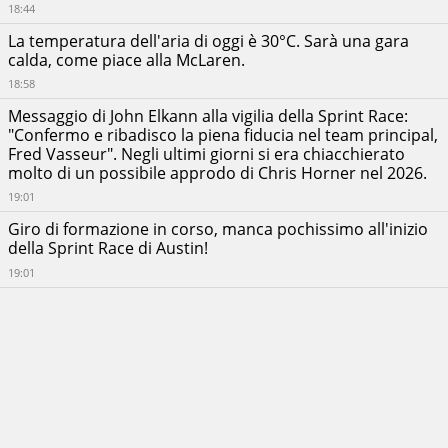
18:44
Cash
App
+00:00:06.228
Racing
La temperatura dell'aria di oggi è 30°C. Sarà una gara
Bulls
calda, come piace alla McLaren.
Formula
One
18:58
Team
Messaggio di John Elkann alla vigilia della Sprint Race:
Nico
"Confermo e ribadisco la piena fiducia nel team principal,
Hülkenberg
+00:00:06.624
Stake F1
Fred Vasseur". Negli ultimi giorni si era chiacchierato
Team Kick
molto di un possibile approdo di Chris Horner nel 2026.
Sauber
19:01
Franco
Colapinto
+00:00:08.006
Giro di formazione in corso, manca pochissimo all'inizio
BWT Alpine
della Sprint Race di Austin!
F1 Team
19:01
Oliver
Bearman
Money
+00:00:13.576
Gram
Haas F1
Team
Esteban
Ocon
Money
RITIRATO
Gram
Haas F1
Team