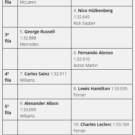
fila
McLaren
4.
Nico Hülkenberg
1:32.645
Kick Sauber
5.
George Russell
3ª
1:32.888
fila
Mercedes
6.
Fernando Alonso
1:32.910
Aston Martin
4ª
7.
Carlos Sainz
1:32.911
fila
Williams
8.
Lewis Hamilton
1:33.035
Ferrari
9.
Alexander Albon
5ª
1:33.099
fila
Williams
10.
Charles Leclerc
1:33.104
Ferrari