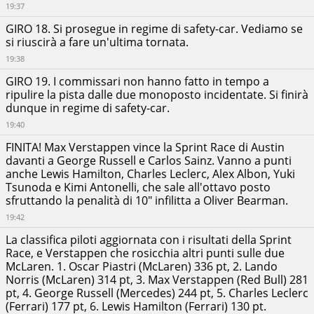
19:37
GIRO 18. Si prosegue in regime di safety-car. Vediamo se
si riuscirà a fare un'ultima tornata.
19:38
GIRO 19. I commissari non hanno fatto in tempo a
ripulire la pista dalle due monoposto incidentate. Si finirà
dunque in regime di safety-car.
19:40
FINITA! Max Verstappen vince la Sprint Race di Austin
davanti a George Russell e Carlos Sainz. Vanno a punti
anche Lewis Hamilton, Charles Leclerc, Alex Albon, Yuki
Tsunoda e Kimi Antonelli, che sale all'ottavo posto
sfruttando la penalità di 10" infilitta a Oliver Bearman.
19:42
La classifica piloti aggiornata con i risultati della Sprint
Race, e Verstappen che rosicchia altri punti sulle due
McLaren. 1. Oscar Piastri (McLaren) 336 pt, 2. Lando
Norris (McLaren) 314 pt, 3. Max Verstappen (Red Bull) 281
pt, 4. George Russell (Mercedes) 244 pt, 5. Charles Leclerc
(Ferrari) 177 pt, 6. Lewis Hamilton (Ferrari) 130 pt.