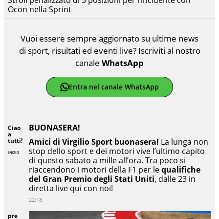
Stroll penalizzato di 5 posizioni per l’incidente con
Ocon nella Sprint
Vuoi essere sempre aggiornato su ultime news
di sport, risultati ed eventi live? Iscriviti al nostro
canale
WhatsApp
Entra nel canale WhatsApp
BUONASERA!
Ciao
a
tutti!
Amici di Virgilio Sport buonasera!
La lunga non
stop dello sport e dei motori vive l’ultimo capito
di questo sabato a mille all’ora. Tra poco si
riaccendono i motori della F1 per le
qualifiche
del Gran Premio degli Stati Uniti
, dalle 23 in
diretta live qui con noi!
22:18
pre