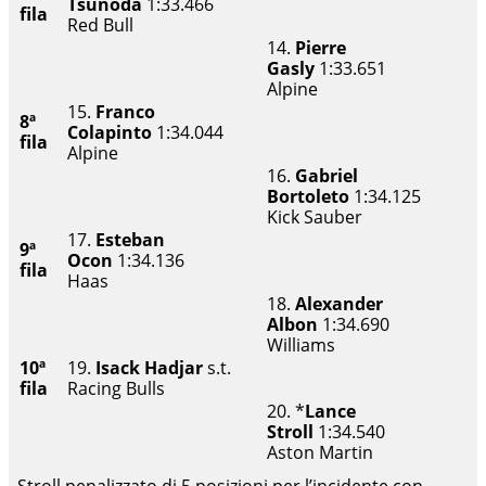
Tsunoda
1:33.466
fila
Red Bull
14.
Pierre
Gasly
1:33.651
Alpine
15.
Franco
8ª
Colapinto
1:34.044
fila
Alpine
16.
Gabriel
Bortoleto
1:34.125
Kick Sauber
17.
Esteban
9ª
Ocon
1:34.136
fila
Haas
18.
Alexander
Albon
1:34.690
Williams
10ª
19.
Isack Hadjar
s.t.
fila
Racing Bulls
20. *
Lance
Stroll
1:34.540
Aston Martin