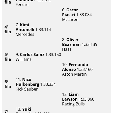
fila
Ferrari
6.
Oscar
Piastri
1:33.084
McLaren
7.
Kimi
4ª
Antonelli
1:33.114
fila
Mercedes
8.
Oliver
Bearman
1:33.139
Haas
5ª
9.
Carlos Sainz
1:33.150
fila
Williams
10.
Fernando
Alonso
1:33.160
Aston Martin
11.
Nico
6ª
Hülkenberg
1:33.334
fila
Kick Sauber
12.
Liam
Lawson
1:33.360
Racing Bulls
13.
Yuki
7ª