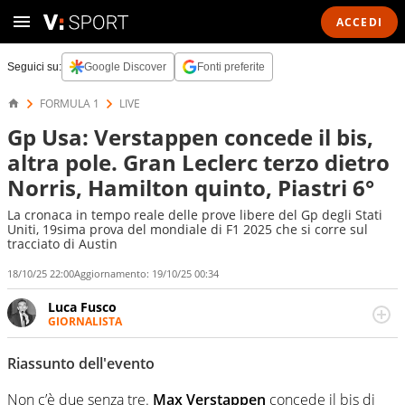
ACCEDI
Seguici su:
Google Discover
Fonti preferite
FORMULA 1
LIVE
Gp Usa: Verstappen concede il bis,
altra pole. Gran Leclerc terzo dietro
Norris, Hamilton quinto, Piastri 6°
La cronaca in tempo reale delle prove libere del Gp degli Stati
Uniti, 19sima prova del mondiale di F1 2025 che si corre sul
tracciato di Austin
18/10/25 22:00
Aggiornamento:
19/10/25 00:34
Luca Fusco
GIORNALISTA
Giornalista multimediale. Quando si accendono i motori,
lui sgasa, impenna, derapa. E spesso e volentieri finisce
Riassunto dell'evento
sul podio
Non c’è due senza tre.
Max Verstappen
concede il bis di