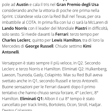
pole ad
Austin
e cala il tris nel
Gran Premio degli Usa
considerando anche la vittoria di poche ore prima nella
Sprint. L’olandese vola con la Red Bull nel Texas, per ora
imbattibile al COTA. In prima fila con lui ci sarà la McLaren di
Lando Norris
con il leader del Mondiale
Piastri
in difficoltà,
solo sesto. Si rivede davanti la
Ferrari
: terzo tempo per
Charles Leclerc
, quinto per
Lewis Hamilton
, tra di loro la
Mercedes di
George Russell
. Chiude settimo
Kimi
Antonelli
.
Versatppen è stato sempre il più veloce, in Q2. Secondo
Leclerc e terzo Norris e Hamilton. Eliminati Q2: Hulkenberg,
Lawson, Tsunoda, Gasly, Colapinto. Max su Red Bull aveva
svettato anche in Q1, secondo Russell e terzo Antonelli.
Buone sensazioni per le Ferrari davanti dopo il primo
tentativo che hanno chiuso senza forzare, 4° Leclerc, 8°
Hamilton.
Eliminati Q1:
Albon il cui 8° tempo è stato
cancellato per track limits, Bortoleto, Ocon, Stroll, Hadjar.
Dentro Colapinto.