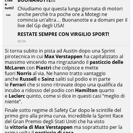
BUONANOTTE!!!
Ciao
a
tutti!
Chiudiamo qui questa lunga giornata di motori
anche perchè tra poche ore a Motegi ne
comincia un’altra… Buonanotte e a domani per il
live del Gp degli USA!
RESTATE SEMPRE CON VIRGILIO SPORT!
00:34
Si torna subito in pista ad Austin dopo una Sprint
pirotecnica in cui
Max Verstappen
ha capitalizzato al
massimo vincendo ma ringraziando il
pasticcio delle
McLaren
con
Piastri
che colpisce e mette
fuori
Norris
al via. Ne hanno tratto vantaggio
anche
Russell
e
Sainz
saliti sul podio e in parte
le
Ferrari
che si sono ritrovate dopo una qualifica da
incubo a ridosso del podio con
Hamilton
quarto
e
Leclerc
quinto, come si dice in questi casi “meglio di
niente”.
Finale sotto regime di Safety Car dopo le scintille del
primo giro alla prima curva. Incredibile la Sprint Race
del Gran Premio degli Stati Uniti che ha visto
la
vittoria di Max Verstappen
ma soprattutto per la
prima volta il
pasticcio di casa