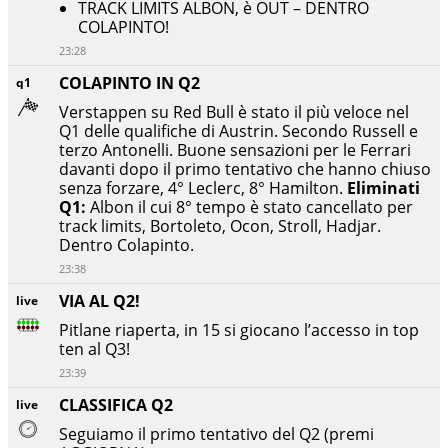
TRACK LIMITS ALBON, è OUT – DENTRO
COLAPINTO!
23:28
COLAPINTO IN Q2
q1
Verstappen su Red Bull è stato il più veloce nel
Q1 delle qualifiche di Austrin. Secondo Russell e
terzo Antonelli. Buone sensazioni per le Ferrari
davanti dopo il primo tentativo che hanno chiuso
senza forzare, 4° Leclerc, 8° Hamilton.
Eliminati
Q1:
Albon il cui 8° tempo è stato cancellato per
track limits, Bortoleto, Ocon, Stroll, Hadjar.
Dentro Colapinto.
23:38
VIA AL Q2!
live
Pitlane riaperta, in 15 si giocano l’accesso in top
ten al Q3!
23:39
CLASSIFICA Q2
live
Seguiamo il primo tentativo del Q2 (premi