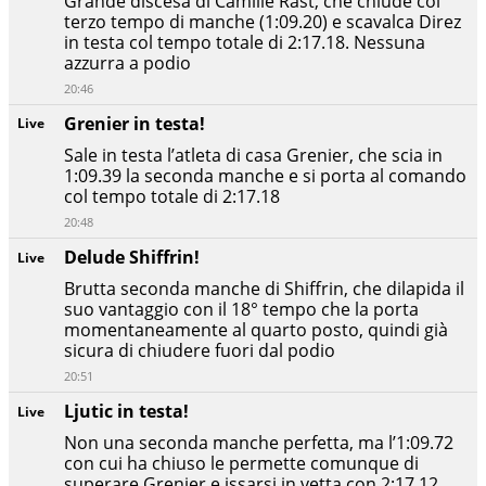
Grande discesa di Camille Rast, che chiude col
terzo tempo di manche (1:09.20) e scavalca Direz
in testa col tempo totale di 2:17.18. Nessuna
azzurra a podio
20:46
Grenier in testa!
Live
Sale in testa l’atleta di casa Grenier, che scia in
1:09.39 la seconda manche e si porta al comando
col tempo totale di 2:17.18
20:48
Delude Shiffrin!
Live
Brutta seconda manche di Shiffrin, che dilapida il
suo vantaggio con il 18° tempo che la porta
momentaneamente al quarto posto, quindi già
sicura di chiudere fuori dal podio
20:51
Ljutic in testa!
Live
Non una seconda manche perfetta, ma l’1:09.72
con cui ha chiuso le permette comunque di
superare Grenier e issarsi in vetta con 2:17.12