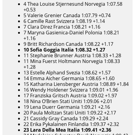
4 Thea Louise Stjernesund Norvegia 1:07.58
+0.53
5 Valerie Grenier Canada 1:07.79 +0.74
6 Camille Rast Svizzera 1:08.19 +1.14
7 Clara Direz Francia 1:08.21 +1.16
7 Maryna Gasienica-Daniel Polonia 1:08.21
+1.16
9 Britt Richardson Canada 1:08.22 +1.17
10 Sofia Goggia Italia 1:08.32 +1.27
11 Stephanie Brunner Austria 1:08.33 +1.28
11 Mina Fuerst Holtmann Norvegia 1:08.33
+1.28
13 Estelle Alphand Svezia 1:08.62 +1.57
14 Emma Aicher Germania 1:08.65 +1.60
15 Katharina Liensberger Austria 1:08.89 +1.84
16 Wendy Holdener Svizzera 1:09.01 +1.96
17 Franziska Gritsch Austria 1:09.02 +1.97
18 Nina O’Brien Stati Uniti 1:09.06 +2.01
19 Lena Duerr Germania 1:09.21 +2.16
20 Paula Moltzan Stati Uniti 1:09.22 +2.17
21 Cassidy Gray Canada 1:09.29 +2.24
22 Erika Pykalainen Finlandia 1:09.37 +2.32
23 Lara Della Mea Italia 1:09.41 +2.36