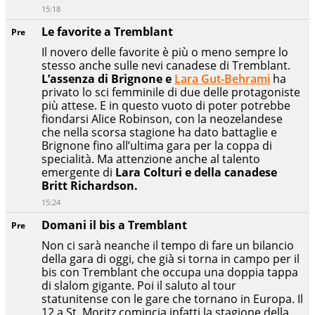
15:18
Le favorite a Tremblant
Pre
Il novero delle favorite è più o meno sempre lo
stesso anche sulle nevi canadese di Tremblant.
L’assenza di Brignone e
Lara Gut-Behrami
ha
privato lo sci femminile di due delle protagoniste
più attese. E in questo vuoto di poter potrebbe
fiondarsi Alice Robinson, con la neozelandese
che nella scorsa stagione ha dato battaglie e
Brignone fino all’ultima gara per la coppa di
specialità. Ma attenzione anche al talento
emergente di
Lara Colturi e della canadese
Britt Richardson.
15:24
Domani il bis a Tremblant
Pre
Non ci sarà neanche il tempo di fare un bilancio
della gara di oggi, che già si torna in campo per il
bis con Tremblant che occupa una doppia tappa
di slalom gigante. Poi il saluto al tour
statunitense con le gare che tornano in Europa. Il
12 a St. Moritz comincia infatti la stagione della