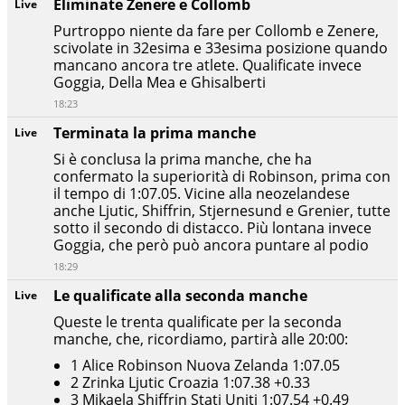
Eliminate Zenere e Collomb
Live
Purtroppo niente da fare per Collomb e Zenere,
scivolate in 32esima e 33esima posizione quando
mancano ancora tre atlete. Qualificate invece
Goggia, Della Mea e Ghisalberti
18:23
Terminata la prima manche
Live
Si è conclusa la prima manche, che ha
confermato la superiorità di Robinson, prima con
il tempo di 1:07.05. Vicine alla neozelandese
anche Ljutic, Shiffrin, Stjernesund e Grenier, tutte
sotto il secondo di distacco. Più lontana invece
Goggia, che però può ancora puntare al podio
18:29
Le qualificate alla seconda manche
Live
Queste le trenta qualificate per la seconda
manche, che, ricordiamo, partirà alle 20:00:
1 Alice Robinson Nuova Zelanda 1:07.05
2 Zrinka Ljutic Croazia 1:07.38 +0.33
3 Mikaela Shiffrin Stati Uniti 1:07.54 +0.49