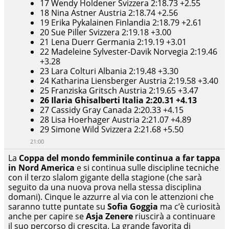
17 Wendy Holdener Svizzera 2:18.73 +2.55
18 Nina Astner Austria 2:18.74 +2.56
19 Erika Pykalainen Finlandia 2:18.79 +2.61
20 Sue Piller Svizzera 2:19.18 +3.00
21 Lena Duerr Germania 2:19.19 +3.01
22 Madeleine Sylvester-Davik Norvegia 2:19.46
+3.28
23 Lara Colturi Albania 2:19.48 +3.30
24 Katharina Liensberger Austria 2:19.58 +3.40
25 Franziska Gritsch Austria 2:19.65 +3.47
26 Ilaria Ghisalberti Italia 2:20.31 +4.13
27 Cassidy Gray Canada 2:20.33 +4.15
28 Lisa Hoerhager Austria 2:21.07 +4.89
29 Simone Wild Svizzera 2:21.68 +5.50
21:00
La
Coppa del mondo femminile continua a far tappa
in Nord America
e si continua sulle discipline tecniche
con il terzo slalom gigante della stagione (che sarà
seguito da una nuova prova nella stessa disciplina
domani). Cinque le azzurre al via con le attenzioni che
saranno tutte puntate su
Sofia Goggia
ma c’è curiosità
anche per capire se
Asja Zenere
riuscirà a continuare
il suo percorso di crescita. La grande favorita di