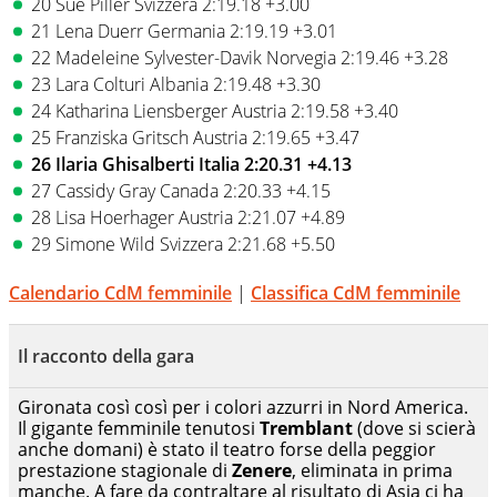
20 Sue Piller Svizzera 2:19.18 +3.00
21 Lena Duerr Germania 2:19.19 +3.01
22 Madeleine Sylvester-Davik Norvegia 2:19.46 +3.28
23 Lara Colturi Albania 2:19.48 +3.30
24 Katharina Liensberger Austria 2:19.58 +3.40
25 Franziska Gritsch Austria 2:19.65 +3.47
26 Ilaria Ghisalberti Italia 2:20.31 +4.13
27 Cassidy Gray Canada 2:20.33 +4.15
28 Lisa Hoerhager Austria 2:21.07 +4.89
29 Simone Wild Svizzera 2:21.68 +5.50
Calendario CdM femminile
|
Classifica CdM femminile
Il racconto della gara
Gironata così così per i colori azzurri in Nord America.
Il gigante femminile tenutosi
Tremblant
(dove si scierà
anche domani) è stato il teatro forse della peggior
prestazione stagionale di
Zenere
, eliminata in prima
manche. A fare da contraltare al risultato di Asja ci ha