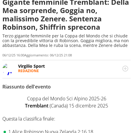
Gigante femminile Tremblant: Della
Mea sorprende, Goggia no,
malissimo Zenere. Sentenza
Robinson, Shiffrin sprecona
Terzo gigante femminile per la Coppa del Mondo che si chiude
con la prevedibile vittoria di Robinson. Goggia migliora, ma non
abbastanza. Della Mea le ruba la scena, mentre Zenere delude
06/12/25 16:00
Aggiornamento:
06/12/25 21:08
Virgilio Sport
REDAZIONE
Da oltre 20 anni informa in modo obiettivo e
appassionato su tutto il mondo dello sport. Calcio,
Riassunto dell'evento
calciomercato, F1, Motomondiale ma anche tennis,
volley, basket: su Virgilio Sport i tifosi e gli appassionati
Coppa del Mondo Sci Alpino 2025-26
sanno che troveranno sempre copertura completa e
zero faziosità. La squadra di Virgilio Sport è formata da
Tremblant
(Canada) 15 dicembre 2025
giornalisti ed esperti di sport abili sia nel gioco di
rimessa quando intercettano le notizie e le rilanciano
Questa la classifica finale:
verso la rete, sia nella costruzione dal basso quando
creano contenuti 100% originali ed esclusivi.
1 Alice Robinson Nuova Zelanda 2:16.18