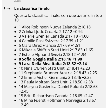
20:55
La classifica finale
Fine
Questa la classifica finale, con due azzurre in top-
10:
1 Alice Robinson Nuova Zelanda 2:16.18
2 Zrinka Ljutic Croazia 2:17.12 +0.94
3 Valerie Grenier Canada 2:17.18 +1.00
4 Camille Rast Svizzera 2:17.39 +1.21
5 Clara Direz Francia 2:17.69 +1.51
6 Mikaela Shiffrin Stati Uniti 2:17.83 +1.65
7 Estelle Alphand Svezia 2:18.12 +1.94
8 Sofia Goggia Italia 2:18.16 +1.98
9 Lara Della Mea Italia 2:18.32 +2.14
10 Nina O’Brien Stati Uniti 2:18.41 +2.23
11 Stephanie Brunner Austria 2:18.43 +2.25
12 Emma Aicher Germania 2:18.46 +2.28
13 Paula Moltzan Stati Uniti 2:18.56 +2.38
14 Maryna Gasienica-Daniel Polonia 2:18.63
+2.45
15 Britt Richardson Canada 2:18.65 +2.47
16 Mina Fuerst Holtmann Norvegia 2:18.67
+2.49