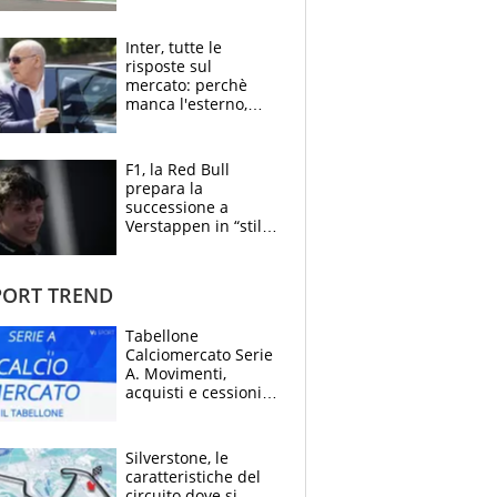
tutti. Prima fila
Aprilia
Inter, tutte le
risposte sul
mercato: perchè
manca l'esterno,
perchè Romero è
sfumato, quale è il
vero obiettivo di
F1, la Red Bull
Marotta
prepara la
successione a
Verstappen in “stile
Antonelli”. Colapinto
derubato, che
attacco all’Italia
ORT TREND
Tabellone
Calciomercato Serie
A. Movimenti,
acquisti e cessioni:
estate 2026-27
Silverstone, le
caratteristiche del
circuito dove si