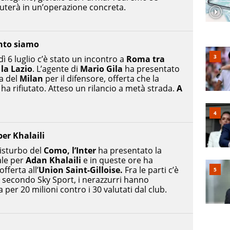
uterà in un’operazione concreta.
unto siamo
dì 6 luglio c’è stato un incontro a
Roma tra
la Lazio
. L’agente di
Mario Gila
ha presentato
ta del
Milan
per il difensore, offerta che la
ha rifiutato. Atteso un rilancio a metà strada.
A
per Khalaili
isturbo del
Como,
l’Inter
ha presentato la
ale per
Adan Khalaili
e in queste ore ha
fferta all’
Union Saint-Gilloise.
Fra le parti c’è
 secondo Sky Sport, i nerazzurri hanno
 per 20 milioni contro i 30 valutati dal club.