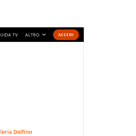
UIDA TV
ALTRO
ACCEDI
CALENDARI E CLASSIFICHE
ALTRI SPORT
MONDIALI 2026
OLIMPIADI
GOSSIP
LIFESTYLE
lleria Delfino