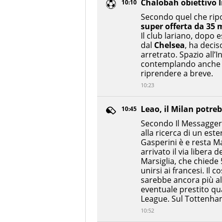
Chalobah obiettivo I
10:10
Secondo quel che rip
super offerta da 35 
Il club lariano, dopo 
dal
Chelsea
, ha deciso
arretrato. Spazio all’
contemplando anche al
riprendere a breve.
10:23
Leao, il Milan potre
10:45
Secondo Il Messaggero
alla ricerca di un este
Gasperini è e resta 
arrivato il via libera 
Marsiglia, che chiede
unirsi ai francesi. Il 
sarebbe ancora più a
eventuale prestito qu
League. Sul Tottenha
10:52