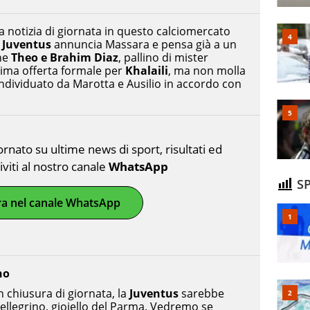
a notizia di giornata in questo calciomercato
a
Juventus
annuncia Massara e pensa già a un
he
Theo e Brahim Diaz
, pallino di mister
rima offerta formale per
Khalaili
, ma non molla
individuato da Marotta e Ausilio in accordo con
nato su ultime news di sport, risultati ed
riviti al nostro canale
WhatsApp
SP
ra nel canale WhatsApp
no
n chiusura di giornata, la
Juventus
sarebbe
ellegrino, gioiello del Parma. Vedremo se