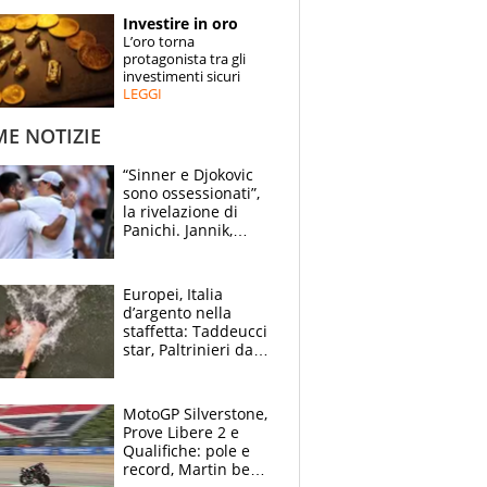
STORIE
Investire in oro
L’oro torna
SPECIALI
protagonista tra gli
investimenti sicuri
LEGGI
ESPERTI
ME NOTIZIE
CONTATTI
“Sinner e Djokovic
sono ossessionati”,
la rivelazione di
Panichi. Jannik,
ansia per il
ginocchio e il rischio
agli US Open
Europei, Italia
d’argento nella
staffetta: Taddeucci
star, Paltrinieri da
leggenda. Greg
svela la profezia di
Padre Pio
MotoGP Silverstone,
Prove Libere 2 e
Qualifiche: pole e
record, Martin beffa