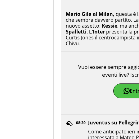
Mario Gila al Milan,
questa è l
che sembra davvero partito. L
nuovo assetto:
Kessie
, ma anc
Spalletti
.
L’Inter
presenta la p
Curtis Jones il centrocampista 
Chivu.
Vuoi essere sempre aggior
eventi live? Isc
Ent
Juventus su Pellegri
08:30
Come anticipato ieri i
interessata a Mateo P