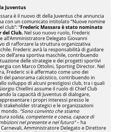
lla Juventus
Massara è il nuovo dt della Juventus che annuncia
a con un comunicato intitolato “Nuove nomine
l club”: “
Frederic Massara è stato nominato
r del Club.
Nel suo nuovo ruolo, Frederic
e all’Amministratore Delegato Giovanni
vo di rafforzare la struttura organizzativa
chile. Frederic avrà la responsabilità di guidare
ppo dell’area sportiva maschile, contribuendo
attuazione delle strategie e dei progetti sportivi
inergia con Marco Ottolini, Sporting Director. Nel
era, Frederic si è affermato come uno dei
ati del panorama calcistico, contribuendo in
llo sviluppo di alcuni prestigiosi club, tra i quali
orgio Chiellini assume il ruolo di Chief Club
zando la capacità di Juventus di dialogare,
rappresentare i propri interessi presso le
 gli stakeholder strategici e le organizzazioni
nel mondo.
“Sono convinto che stiamo
ura solida, competente e coesa, capace di
mbizioni nel presente e nel futuro”
– ha
 Carnevali, Amministratore Delegato e Direttore