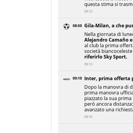
questa stima si trasm
09:12
Gila-Milan, a che p
08:50
Nella giornata di lune
Alejandro Camaño e 
al club la prima offer
società biancoceleste 
riferirlo Sky Sport.
09:13
Inter, prima offerta 
09:10
Dopo la manovra di d
prima manovra uffici
piazzato la sua prima o
però ancora distanza:
avanzato una richiesta
09:16