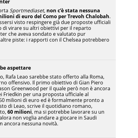
nter
orta
Sportmediaset
,
non c’è stata nessuna
milioni di euro del Como per Trevoh Chalobah
.
essersi visto respingere già due proposte ufficiali
 di virare su altri obiettivi per il reparto
Inter che aveva sondato e valutato pur
tre piste: i rapporti con il Chelsea potrebbero
bbe aspettare
, Rafa Leao sarebbe stato offerto alla Roma,
rno offensivo. Il primo obiettivo di Gian Piero
Mason Greenwood per il quale però non è ancora
dei Friedkin per una proposta ufficiale al
 50 milioni di euro ed è formalmente pronto a
costo di Leao, scrive il quotidiano romano,
lto,
60 milioni
, ma si potrebbe lavorare su un
alora non voglia andare a giocare in Saudi
m ancora nessuna novità.