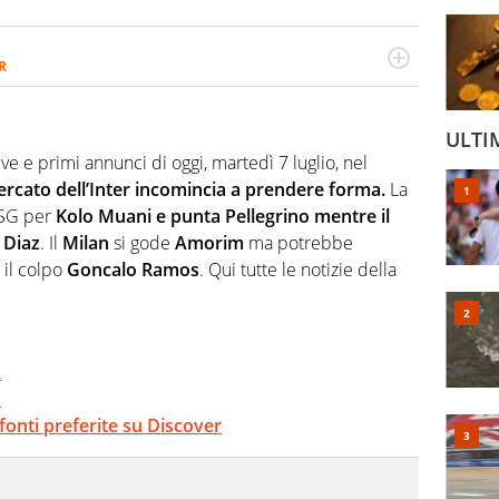
R
2007, scrive per curiosità personale e necessità:
 e dei suoi protagonisti, concedendosi innocenti evasioni
format. Un tempo ala destra, oggi si sente a suo agio nel
ULTI
fica riservata dei migliori 5 calciatori di sempre.
ive e primi annunci di oggi, martedì 7 luglio, nel
ercato dell’Inter incomincia a prendere forma.
La
PSG per
Kolo Muani e punta Pellegrino mentre il
 Diaz
. Il
Milan
si gode
Amorim
ma potrebbe
 il colpo
Goncalo Ramos
. Qui tutte le notizie della
A
B
 fonti preferite su Discover