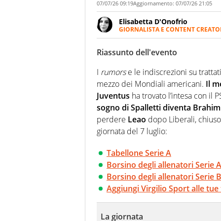
07/07/26 09:19
Aggiornamento:
07/07/26 21:05
Elisabetta D'Onofrio
GIORNALISTA E CONTENT CREATO
Giornalista professionista dal 
soprattutto di calcio, di sport
Riassunto dell'evento
nell'ambito della creazione di 
ruolo di libero. Cura una classi
I
rumors
e le indiscrezioni su trattat
mezzo dei Mondiali americani.
Il m
Juventus
ha trovato l’intesa con il 
sogno di Spalletti diventa Brahim
perdere
Leao
dopo Liberali, chiuso
giornata del 7 luglio:
Tabellone Serie A
Borsino degli allenatori Serie 
Borsino degli allenatori Serie 
Aggiungi Virgilio Sport alle tue
La giornata