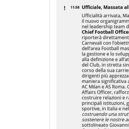
Ufficiale, Massata a
11:58
Ufficialità arrivata, 
il nuovo organigramm
nel leadership team de
Chief Football Office
riporterà direttament
Carnevali con l’obietti
dell’area Football mas
la gestione e lo svilu
alla definizione e all’
del Club, in stretta s
corso della sua carri
dirigenti più apprezz
maniera significativa a
AC Milan e AS Roma. Gi
Affairs Officer, raffor
costruire relazioni e 
principali istituzioni,
sportive, in Italia e 
costruendo una strutt
sostenere le nostre a
sottolineato Giovanni