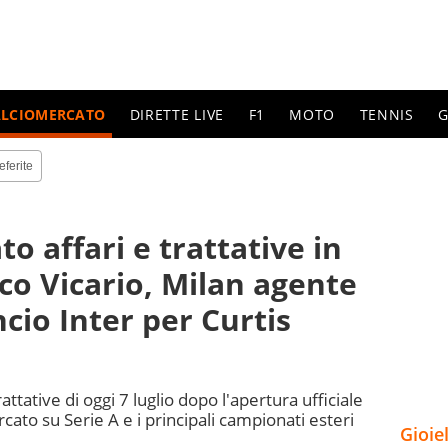
ALCIOMERCATO
DIRETTE LIVE
F1
MOTO
TENNIS
G
eferite
o affari e trattative in
cco Vicario, Milan agente
ncio Inter per Curtis
rattative di oggi 7 luglio dopo l'apertura ufficiale
cato su Serie A e i principali campionati esteri
Gioie