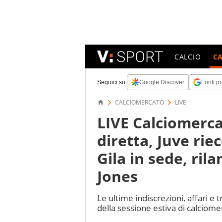
CALCIO
C
Seguici su:
Google Discover
Fonti pr
CALCIOMERCATO
LIVE
LIVE Calciomercat
diretta, Juve rie
Gila in sede, rila
Jones
Le ultime indiscrezioni, affari e t
della sessione estiva di calciomer