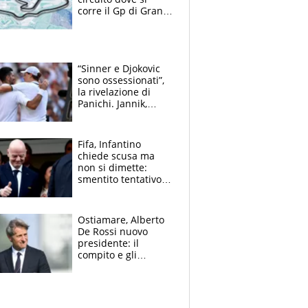
corre il Gp di Gran
Bretagna del
Motomondiale
“Sinner e Djokovic
sono ossessionati”,
la rivelazione di
Panichi. Jannik,
ansia per il
ginocchio e il rischio
agli US Open
Fifa, Infantino
chiede scusa ma
non si dimette:
smentito tentativo di
corruzione al
Marocco
Ostiamare, Alberto
De Rossi nuovo
presidente: il
compito e gli
obiettivi ricevuti dal
figlio Daniele