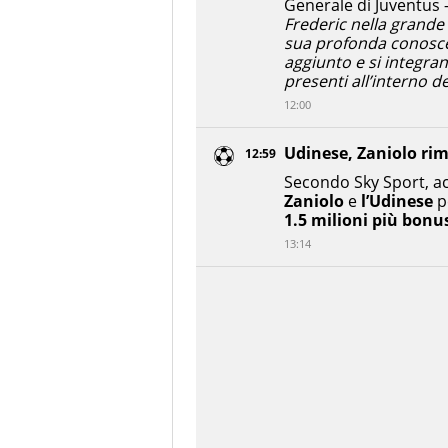
Generale di Juventus 
Frederic nella grande
sua profonda conosce
aggiunto e si integra
presenti all’interno de
12:00
Udinese, Zaniolo ri
12:59
Secondo Sky Sport, a
Zaniolo
e
l’Udinese
p
1.5 milioni più bonu
13:14