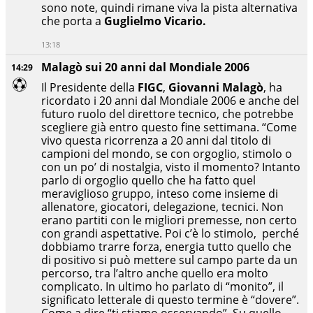
sono note, quindi rimane viva la pista alternativa
che porta a
Guglielmo Vicario.
13:18
Malagò sui 20 anni dal Mondiale 2006
14:29
Il Presidente della
FIGC
,
Giovanni Malagò
, ha
ricordato i 20 anni dal Mondiale 2006 e anche del
futuro ruolo del direttore tecnico, che potrebbe
scegliere già entro questo fine settimana. “Come
vivo questa ricorrenza a 20 anni dal titolo di
campioni del mondo, se con orgoglio, stimolo o
con un po’ di nostalgia, visto il momento? Intanto
parlo di orgoglio quello che ha fatto quel
meraviglioso gruppo, inteso come insieme di
allenatore, giocatori, delegazione, tecnici. Non
erano partiti con le migliori premesse, non certo
con grandi aspettative. Poi c’è lo stimolo, perché
dobbiamo trarre forza, energia tutto quello che
di positivo si può mettere sul campo parte da un
percorso, tra l’altro anche quello era molto
complicato. In ultimo ho parlato di “monito”, il
significato letterale di questo termine è “dovere”.