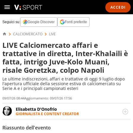
ACCEDI
Seguici su:
Google Discover
Fonti preferite
CALCIOMERCATO
LIVE
LIVE Calciomercato affari e
trattative in diretta, Inter-Khalaili è
fatta, intrigo Juve-Kolo Muani,
risale Goretzka, colpo Napoli
Le ultime indiscrezioni, affari e trattative di oggi 9 luglio dopo
l'apertura ufficiale della sessione estiva di calciomercato su
Serie A e i principali campionati esteri
09/07/26 08:44
Aggiornamento:
09/07/26 17:56
Elisabetta D'Onofrio
GIORNALISTA E CONTENT CREATOR
Giornalista professionista dal 2007, scrive per curiosità
personale e necessità: soprattutto di calcio, di sport e dei
Riassunto dell'evento
suoi protagonisti, concedendosi innocenti evasioni