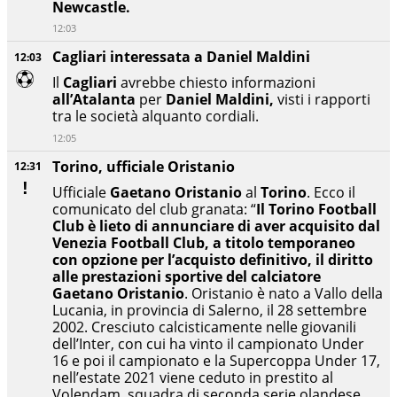
Newcastle.
12:03
Cagliari interessata a Daniel Maldini
12:03
Il
Cagliari
avrebbe chiesto informazioni
all’Atalanta
per
Daniel Maldini,
visti i rapporti
tra le società alquanto cordiali.
12:05
Torino, ufficiale Oristanio
12:31
Ufficiale
Gaetano Oristanio
al
Torino
. Ecco il
comunicato del club granata: “
Il Torino Football
Club è lieto di annunciare di aver acquisito dal
Venezia Football Club, a titolo temporaneo
con opzione per l’acquisto definitivo, il diritto
alle prestazioni sportive del calciatore
Gaetano Oristanio
. Oristanio è nato a Vallo della
Lucania, in provincia di Salerno, il 28 settembre
2002. Cresciuto calcisticamente nelle giovanili
dell’Inter, con cui ha vinto il campionato Under
16 e poi il campionato e la Supercoppa Under 17,
nell’estate 2021 viene ceduto in prestito al
Volendam, squadra di seconda serie olandese