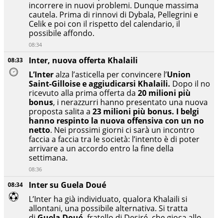
incorrere in nuovi problemi. Dunque massima
cautela. Prima di rinnovi di Dybala, Pellegrini e
Celik e poi con il rispetto del calendario, il
possibile affondo.
08:34
Inter, nuova offerta Khalaili
08:33
L’Inter
alza l’asticella per convincere l’
Union
Saint-Gilloise e aggiudicarsi Khalaili.
Dopo il no
ricevuto alla prima offerta da
20 milioni più
bonus
, i nerazzurri hanno presentato una nuova
proposta salita a
23 milioni più bonus. I belgi
hanno respinto la nuova offensiva con un no
netto
. Nei prossimi giorni ci sarà un incontro
faccia a faccia tra le società: l’intento è di poter
arrivare a un accordo entro la fine della
settimana.
08:36
Inter su Guela Doué
08:34
L’Inter ha già individuato, qualora Khalaili si
allontani, una possibile alternativa. Si tratta
di
Guela Doué,
fratello di Desiré, che gioca allo