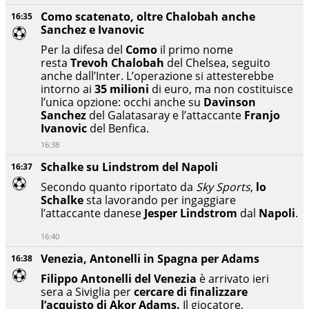
Como scatenato, oltre Chalobah anche
16:35
Sanchez e Ivanovic
Per la difesa del
Como
il primo nome
resta
Trevoh Chalobah
del Chelsea, seguito
anche dall’Inter. L’operazione si attesterebbe
intorno ai
35 milioni
di euro, ma non costituisce
l’unica opzione: occhi anche su
Davinson
Sanchez
del Galatasaray e l’attaccante
Franjo
Ivanovic
del Benfica.
16:38
Schalke su Lindstrom del Napoli
16:37
Secondo quanto riportato da
Sky Sports
,
lo
Schalke
sta lavorando per ingaggiare
l’attaccante danese
Jesper Lindstrom
dal
Napoli
.
16:40
Venezia, Antonelli in Spagna per Adams
16:38
Filippo Antonelli del Venezia
è arrivato ieri
sera a Siviglia per
cercare di finalizzare
l’acquisto di Akor Adams.
Il giocatore,