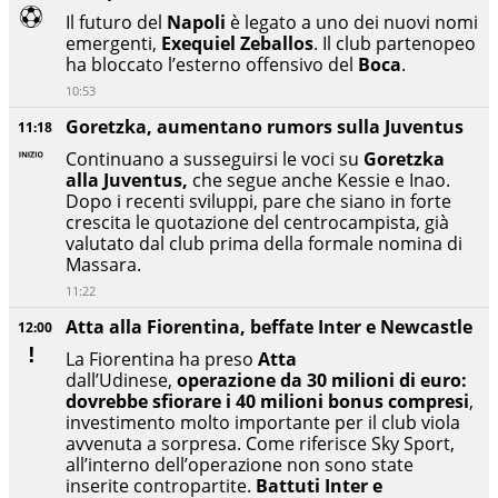
Il futuro del
Napoli
è legato a uno dei nuovi nomi
emergenti,
Exequiel Zeballos
. Il club partenopeo
ha bloccato l’esterno offensivo del
Boca
.
10:53
Goretzka, aumentano rumors sulla Juventus
11:18
Continuano a susseguirsi le voci su
Goretzka
alla Juventus,
che segue anche Kessie e Inao.
Dopo i recenti sviluppi, pare che siano in forte
crescita le quotazione del centrocampista, già
valutato dal club prima della formale nomina di
Massara.
11:22
Atta alla Fiorentina, beffate Inter e Newcastle
12:00
La Fiorentina ha preso
Atta
dall’Udinese,
operazione da 30 milioni di euro:
dovrebbe sfiorare i 40 milioni bonus compresi
,
investimento molto importante per il club viola
avvenuta a sorpresa. Come riferisce Sky Sport,
all’interno dell’operazione non sono state
inserite contropartite.
Battuti Inter e