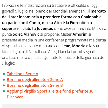
nell'ambito della creazione di format. Un tempo ala
I
rumors
e le indiscrezioni su trattative e ufficialità di oggi,
destra, oggi si sente a suo agio nel ruolo di libero. Cura
giovedì 9 luglio, nel pieno dei Mondiali americani.
Il mercato
una classifica riservata dei migliori 5 calciatori di sempre.
dell’Inter incomincia a prendere forma con Chalobah e
un patto con il Como, ma su Atta è la Fiorentina a
superare il club.
La
Juventus
dopo aver annunciato Massara
punta
Solet
.
Vlahovic
si propone. Mister
Amorim
si
presenta ai media in una conferenza programmata ma densa
di spunti sul versante mercato con
Leao
,
Modric
e la sua
idea di gioco. Il Napoli con Allegri lancia i primi segnali, in
una fase molto delicata. Qui tutte le notizie della giornata del
9 luglio:
Tabellone Serie A
Borsino degli allenatori Serie A
Borsino degli allenatori Serie B
Aggiungi Virgilio Sport alle tue fonti preferite su
Discover