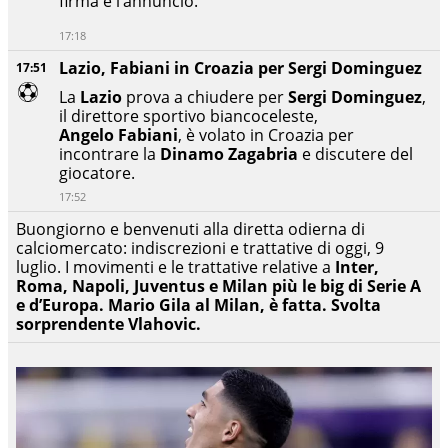
firma e l’annuncio.
17:18
Lazio, Fabiani in Croazia per Sergi Dominguez
17:51
La
Lazio
prova a chiudere per
Sergi Dominguez
,
il direttore sportivo biancoceleste,
Angelo Fabiani
, è volato in Croazia per
incontrare la
Dinamo Zagabria
e discutere del
giocatore.
17:52
Buongiorno e benvenuti alla diretta odierna di
calciomercato: indiscrezioni e trattative di oggi, 9
luglio. I movimenti e le trattative relative a
Inter,
Roma, Napoli, Juventus e Milan più le big di Serie A
e d’Europa. Mario Gila al Milan, è fatta. Svolta
sorprendente Vlahovic.