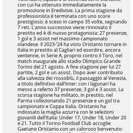
con cui ha ottenuto immediatamente la
promozione in Eredivisie. La prima stagione da
professionista è terminata con uno score
prestigioso: è sceso in campo 35 volte, segnando
7 reti. L’anno successivo viene rinnovato il
prestito ed è di nuovo protagonista: 27 presenze,
1 gol e 3 assist nel massimo campionato
olandese. Il 2023-’24 ha visto Oristanio tornare in
Italia in prestito al Cagliari ed esordire, ancora
ventenne, in Serie A, proprio contro il Toro, nel
match inaugurale allo stadio Olimpico Grande
Torino del 21 agosto. A fine stagione per lui 27
partite, 2 gol e un assist. Dopo aver contribuito
alla salvezza dei rossoblù, il passaggio al Venezia,
a titolo definitivo dall’Inter: con i lagunari ha
messo a referto 37 presenze, 3 gol e 3 assist. La
scorsa stagione ha militato, in prestito, nel
Parma collezionando 21 presenze e un gol tra
campionato e Coppa Italia. Oristanio ha
indossato la maglia azzurra con le selezioni
giovanili dell’Italia: Under 17, Under 18, Under 20
e 21. Tutto il Torino Football Club accoglie
Gaetano Oristanio con un caloroso benvenuto: