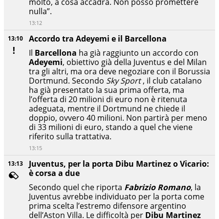
molto, a cosa accadrà. Non posso promettere
nulla”.
13:12
Accordo tra Adeyemi e il Barcellona
13:10
Il
Barcellona
ha già raggiunto un accordo con
Adeyemi
, obiettivo già della Juventus e del Milan
tra gli altri, ma ora deve negoziare con il Borussia
Dortmund. Secondo
Sky Sport
, il club catalano
ha già presentato la sua prima offerta, ma
l’offerta di 20 milioni di euro non è ritenuta
adeguata, mentre il Dortmund ne chiede il
doppio, ovvero 40 milioni. Non partirà per meno
di 33 milioni di euro, stando a quel che viene
riferito sulla trattativa.
13:15
Juventus, per la porta Dibu Martinez o Vicario:
13:13
è corsa a due
Secondo quel che riporta
Fabrizio Romano
, la
Juventus avrebbe individuato per la porta come
prima scelta l’estremo difensore argentino
dell’Aston Villa. Le difficoltà per
Dibu Martinez