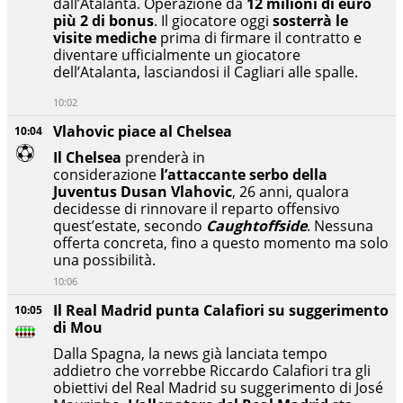
dall’Atalanta. Operazione da
12 milioni di euro
più 2 di bonus
. Il giocatore oggi
sosterrà le
visite mediche
prima di firmare il contratto e
diventare ufficialmente un giocatore
dell’Atalanta, lasciandosi il Cagliari alle spalle.
10:02
Vlahovic piace al Chelsea
10:04
Il Chelsea
prenderà in
considerazione
l’attaccante serbo della
Juventus
Dusan Vlahovic
, 26 anni, qualora
decidesse di rinnovare il reparto offensivo
quest’estate, secondo
Caughtoffside
. Nessuna
offerta concreta, fino a questo momento ma solo
una possibilità.
10:06
Il Real Madrid punta Calafiori su suggerimento
10:05
di Mou
Dalla Spagna, la news già lanciata tempo
addietro che vorrebbe Riccardo Calafiori tra gli
obiettivi del Real Madrid su suggerimento di José