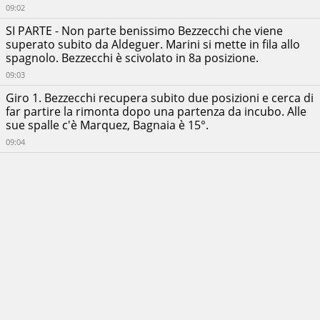
Fabio
09:02
Quartararo
Monster
SI PARTE - Non parte benissimo Bezzecchi che viene
RITIRATO
Energy
superato subito da Aldeguer. Marini si mette in fila allo
Yamaha
MotoGP
spagnolo. Bezzecchi è scivolato in 8a posizione.
Team
09:03
Johann
Zarco
Giro 1. Bezzecchi recupera subito due posizioni e cerca di
RITIRATO
LCR
far partire la rimonta dopo una partenza da incubo. Alle
Honda
sue spalle c'è Marquez, Bagnaia è 15°.
Pedro
09:04
Acosta
Red
RITIRATO
Bull
KTM
Factory
Racing
Enea
Bastianini
RITIRATO
Red Bull
KTM Tech3
Somkiat
Chantra
RITIRATO
LCR
Honda