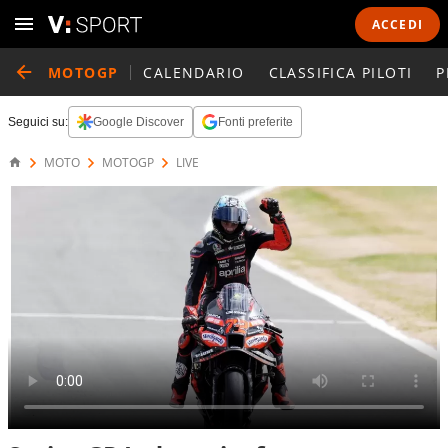
ACCEDI
MOTOGP
CALENDARIO
CLASSIFICA PILOTI
P
Seguici su:
Google Discover
Fonti preferite
MOTO
MOTOGP
LIVE