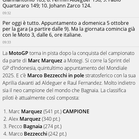
Quartararo 149; 10. Johann Zarco 124.
09:32
Per oggi è tutto. Appuntamento a domenica 5 ottobre
per la gara (a partire dalle 9). Ma la giornata comincia già
con le Moto 3, dalle 6, ore italiane.
09:33
La
MotoGP
torna in pista dopo la conquista del campionato
da parte di
Marc Marquez
a Motegi. Si corre la Sprint del
GP d’Indonesia, quintultimo appuntamento del Mondiale
2025. E c’è
Marco Bezzecchi in pole
stratosferico con la sua
Aprilia davanti ad Aldeguer e Raul Fernandez. Molto indietro
sia il neo campione del mondo che Bagnaia. La classifica
piloti è attualmente così composta:
Marc
Marquez
(541 pt.)
CAMPIONE
Alex
Marquez
(340 pt.)
Pecco
Bagnaia
(274 pt.)
Marco
Bezzecchi
(242 pt.)