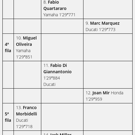
8.
Fabio
Quartararo
Yamaha 1’29″771
9.
Marc Marquez
Ducati 1’29″773
10.
Miguel
4ª
Oliveira
fila
Yamaha
1’29″851
11.
Fabio Di
Giannantonio
1’29″884
Ducati
12.
Joan Mir
Honda
1’29″959
13.
Franco
5ª
Morbidelli
fila
Ducati
1’29″718
14.
Jack Miller