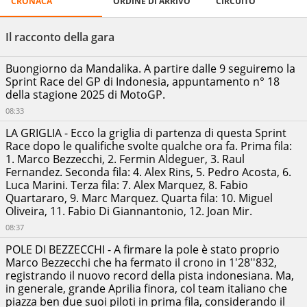
CRONACA
ORDINE DI ARRIVO
CIRCUITO
Ordine
GP
di
-
Pertamina
arrivo
Il racconto della gara
Mandalika
Circuit
Buongiorno da Mandalika. A partire dalle 9 seguiremo la
Marco
04/10/2025
Sprint Race del GP di Indonesia, appuntamento n° 18
Bezzecchi
00:19:37.047
Aprilia
della stagione 2025 di MotoGP.
Racing
08:33
Fermin
Aldeguer
LA GRIGLIA - Ecco la griglia di partenza di questa Sprint
BK8
+00:00:00.157
Race dopo le qualifiche svolte qualche ora fa. Prima fila:
Gresini
1. Marco Bezzecchi, 2. Fermin Aldeguer, 3. Raul
Racing
MotoGP
Fernandez. Seconda fila: 4. Alex Rins, 5. Pedro Acosta, 6.
Luca Marini. Terza fila: 7. Alex Marquez, 8. Fabio
Raul
Quartararo, 9. Marc Marquez. Quarta fila: 10. Miguel
Fernandez
+00:00:04.062
Trackhouse
Oliveira, 11. Fabio Di Giannantonio, 12. Joan Mir.
Racing
08:37
Alex
Marquez
POLE DI BEZZECCHI - A firmare la pole è stato proprio
Altri
BK8
+00:00:05.832
Marco Bezzecchi che ha fermato il crono in 1'28''832,
dati:
Gresini
registrando il nuovo record della pista indonesiana. Ma,
Racing
MotoGP
Ora
in generale, grande Aprilia finora, col team italiano che
inizio:
piazza ben due suoi piloti in prima fila, considerando il
Joan