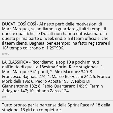
Red Bull
+00:00:13.312
KTM
Factory
Racing
Jack
DUCATI COSÌ COSÌ - Al netto però delle motivazioni di
Miller
+00:00:15.905
Marc Marquez, se andiamo a guardare gli altri tempi di
Prima
Pramac
queste qualifiche, le Ducati non hanno entusiasmato in
Racing
questa prima parte di week end. Sia il team ufficiale, che
Alex
il team clienti. Bagnaia, per esempio, ha fatto registrare il
Rins
16° tempo col crono di 1'29''996.
Monster
+00:00:16.226
Energy
08:45
Yamaha
MotoGP
LA CLASSIFICA - Ricordiamo la top 10 a pochi minuti
Team
dall'inizio di questa 18esima Sprint Race stagionale. 1.
Luca
Marc Marquez 541 punti, 2. Alex Marquez 340; 3.
Marini
Francesco Bagnaia 274; 4. Marco Bezzecchi 242; 5. Franco
+00:00:17.621
Honda
Morbidelli 196; 6. Pedro Acosta 195; 7. Fabio Di
HRC
Giannantonio 182; 8. Fabio Quartararo 149; 9. Fermin
Castrol
Aldeguer 147; 10. Johann Zarco 124.
Francesco
Bagnaia
08:51
+00:00:29.393
Ducati
Lenovo
Tutto pronto per la partenza della Sprint Race n° 18 della
Team
stagione. 13 giri da completare.