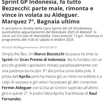
Sprint GP Indonesia, fa tutto
Bezzecchi: parte male, rimonta e
vince in volata su Aldeguer.
Marquez 7°, Bagnaia ultimo
Il racconto in diretta della Gara Sprint del GP d'Indonesia,
quintultimo appuntamento del Mondiale 2025 di MotoGP. Si
corre sul Circuito di Mandalika. Sono previsti 13 giri. Partenza in
programma alle 9.00 di sabato 4 ottobre 2025
04/10/25 08:00
Aggiornamento:
04/10/25 09:33
Simply the Bez. Un
Marco Bezzecchi
da paura ha vinto la
Sprint
del
Gran Premio di Indonesia
. Ma lo ha fatto con un
piccolo grande capolavoro iniziato paradossalemente con
una partenza da incubo: 8° alla prima curva dalla pole. Il
pilota dell’
Aprilia
però ha messo giù un ritmo incredibile e a
colpi di sorpassi e giri veloci ha passato gli altri compreso
Fermin Aldeguer
con la Ducati Gresini superato all’ultimo
giro e quindi 2°. A podio l’altra Aprilia Trackhouse di
Raul
Fernandez
.