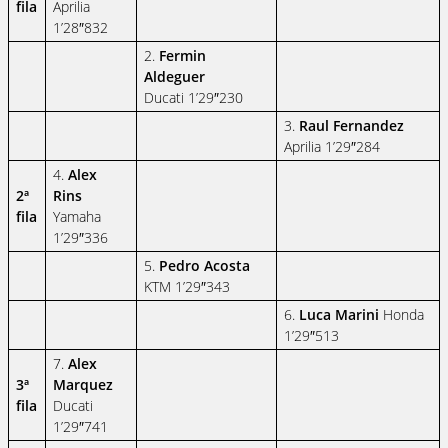
fila
Aprilia
1’28″832
2.
Fermin
Aldeguer
Ducati 1’29″230
3.
Raul Fernandez
Aprilia 1’29″284
4.
Alex
2ª
Rins
fila
Yamaha
1’29″336
5.
Pedro Acosta
KTM 1’29″343
6.
Luca Marini
Honda
1’29″513
7.
Alex
3ª
Marquez
fila
Ducati
1’29″741