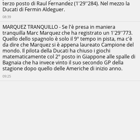
09:00
Mir
terzo posto di Raul Fernandez (1'29''284). Nel mezzo la
+00:00:08.759
Honda
Ducati di Fermin Aldeguer.
Circuito:
HRC
Pertamina
Castrol
08:39
Mandalika
Marc
MARQUEZ TRANQUILLO - Se l'è presa in maniera
Circuit
Marquez
tranquilla Marc Marquez che ha registrato un 1'29''773.
+00:00:09.772
Ducati
Città:
Quello dello spagnolo è solo il 9° tempo in pista, ma c'è
Lenovo
Central
Team
da dire che Marquez si è appena laureato Campione del
Lombok
mondo. Il pilota della Ducati ha chiuso i giochi
Franco
Regency
Morbidelli
matematicamente col 2° posto in Giappone alle spalle di
Nazione:
Pertamina
Bagnaia che ha invece vinto il suo secondo GP della
+00:00:11.980
Enduro
Indonesia
stagione dopo quello delle Americhe di inizio anno.
VR46 Racing
Lunghezza
Team
09:25
giro:
Fabio Di
4.3
Giannantonio
+00:00:12.096
KM
Pertamina
Enduro VR46
Racing Team
Miguel
Oliveira
+00:00:12.988
Prima
Pramac
Racing
Brad
Binder