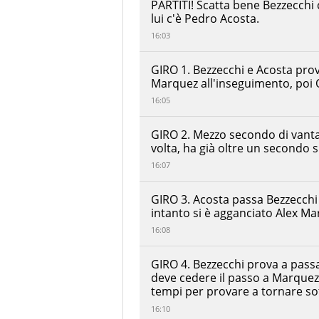
PARTITI! Scatta bene Bezzecchi c
Factory
lui c'è Pedro Acosta.
Racing
16:03
Pol
Espargaro
+00:00:10.121
Red Bull
GIRO 1. Bezzecchi e Acosta prova
KTM Tech3
Marquez all'inseguimento, poi 
Ai Ogura
+00:00:10.290
Trackhouse
16:05
Racing
Luca
GIRO 2. Mezzo secondo di vanta
Marini
volta, ha già oltre un secondo 
+00:00:12.016
Honda
HRC
16:07
Castrol
Enea
GIRO 3. Acosta passa Bezzecchi 
Bastianini
+00:00:13.469
Red Bull
intanto si è agganciato Alex Ma
KTM Tech3
16:08
Jack
Miller
+00:00:14.520
Prima
GIRO 4. Bezzecchi prova a passa
Pramac
deve cedere il passo a Marquez
Racing
tempi per provare a tornare so
Franco
16:10
Morbidelli