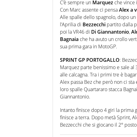
C’è sempre un
Marquez
che vince 
Con Marc assente ci pensa
Alex a 
Alle spalle dello spagnolo, dopo un 
l’Aprilia di
Bezzecchi
partito dalla 
poi la VR46 di
Di Giannantonio
,
Al
Bagnaia
che ha avuto un crollo vert
sua prima gara in MotoGP.
SPRINT GP PORTOGALLO
: Bezzec
Marquez parte benissimo e sale al 3
alle calcagna. Tra i primi tre è baga
Alex passa Bez che però non ci sta e 
loro spalle Quartararo stacca Bagnai
Giannantonio.
Intanto finisce dopo 4 giri la prima
finisce a terra. Dopo metà Sprint, A
Bezzecchi che si giocano il 2° posto.