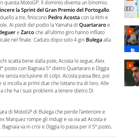
in questa MotoGP. Il dominio diventa un binomio.
vincere la Sprint del Gran Premio del Portogallo
.
duello a tre, finiscono
Pedro Acosta
con la Ktm e
pole. Ai piedi del podio la Yamaha di
Quartararo
e
deguer
e
Zarco
che all’ultimo giro hanno infilato
icale nel finale. Caduto dopo solo 4 giri
Bulega
alla
chi scatta bene dalla pole, Acosta lo segue, Alex
° posto con Bagnaia 5° dietro Quartararo e Diggia
rre senza esclusione di colpi. Acosta passa Bez, poi
si incolla ai primi due che lottano tra di loro. Alle
a che ha i suoi problemi a tenere dietro Di
 gara di MotoGP di Bulega che perde l’anteriore e
lex Marquez rompe gli indugi e va via ad Acosta e
 Bagnaia va in crisi e Diggia lo passa per il 5° posto.