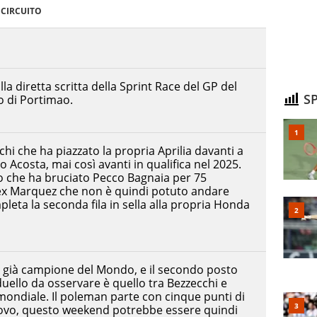
CIRCUITO
a diretta scritta della Sprint Race del GP del
SP
to di Portimao.
hi che ha piazzato la propria Aprilia davanti a
o Acosta, mai così avanti in qualifica nel 2025.
o che ha bruciato Pecco Bagnaia per 75
lex Marquez che non è quindi potuto andare
pleta la seconda fila in sella alla propria Honda
 già campione del Mondo, e il secondo posto
l duello da osservare è quello tra Bezzecchi e
 mondiale. Il poleman parte con cinque punti di
novo, questo weekend potrebbe essere quindi