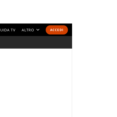
UIDA TV
ALTRO
ACCEDI
CALENDARI E CLASSIFICHE
ALTRI SPORT
MONDIALI 2026
OLIMPIADI
GOSSIP
LIFESTYLE