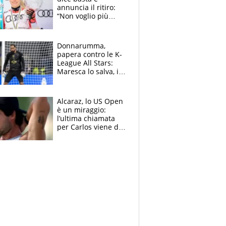
annuncia il ritiro:
“Non voglio più
gareggiare”. Visita
decisiva per
Brignone
Donnarumma,
papera contro le K-
League All Stars:
Maresca lo salva, i
tifosi del City lo
attaccano
Alcaraz, lo US Open
è un miraggio:
l’ultima chiamata
per Carlos viene da
New York e
potrebbe
coinvolgere Serena
Williams