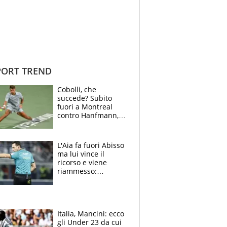
ORT TREND
Cobolli, che
succede? Subito
fuori a Montreal
contro Hanfmann,
per Flavio è tutta
colpa della tosse
L'Aia fa fuori Abisso
ma lui vince il
ricorso e viene
riammesso:
continua momento
nero per gli arbitri
Italia, Mancini: ecco
gli Under 23 da cui