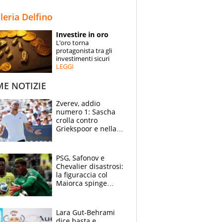
STORIE
lleria Delfino
SPECIALI
Investire in oro
L’oro torna
ESPERTI
protagonista tra gli
investimenti sicuri
LEGGI
CONTATTI
ME NOTIZIE
Zverev, addio
numero 1: Sascha
crolla contro
Griekspoor e nella
sfida a due con
Sinner si conferma
terzo. Quanti malori
PSG, Safonov e
a Montreal
Chevalier disastrosi:
la figuraccia col
Maiorca spinge
Suzuki da Luis
Enrique, Juve a
rischio beffa
Lara Gut-Behrami
dice basta e