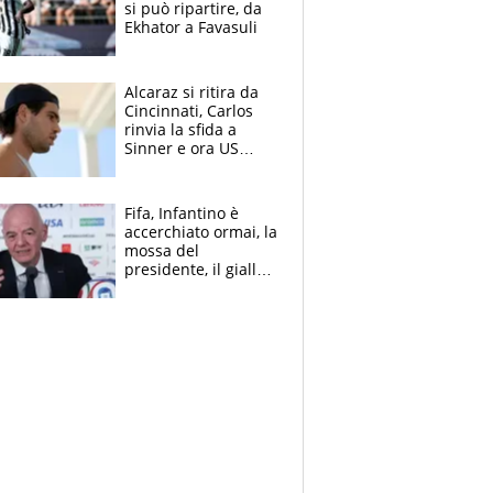
si può ripartire, da
Ekhator a Favasuli
Alcaraz si ritira da
Cincinnati, Carlos
rinvia la sfida a
Sinner e ora US
Open di nuovo a
rischio
Fifa, Infantino è
accerchiato ormai, la
mossa del
presidente, il giallo
dimissioni e la verità
sulla telefonata a
Trump