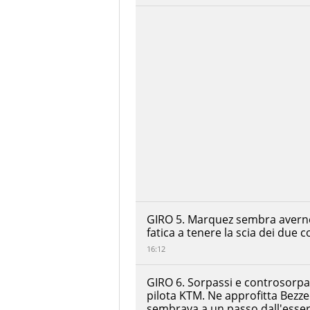
Pertamina
+00:00:15.289
Enduro
VR46 Racing
Team
Miguel
Oliveira
+00:00:22.861
Prima
Pramac
Racing
Alex
Rins
Monster
+00:00:25.456
Energy
Yamaha
MotoGP
Team
Lorenzo
Savadori
Aprilia
Racing
GIRO 5. Marquez sembra averne p
fatica a tenere la scia dei due 
Nicolo
Bulega
16:12
RITIRATO
Ducati
Lenovo
Team
GIRO 6. Sorpassi e controsorpass
Joan
pilota KTM. Ne approfitta Bezze
Mir
sembrava a un passo dall'esser