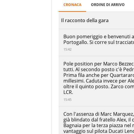
SPRINT
CRONACA
ORDINE DI ARRIVO
Ordine
RACE
di
del
arrivo
Il racconto della gara
Portogallo
-
Autódromo
Alex
Buon pomeriggio e benvenuti all
Internacional
Marquez
Portogallo. Si corre sul traccia
do
BK8
00:19:50.075
Algarve
Gresini
15:42
Racing
08/11/2025
MotoGP
Pole position per Marco Bezzecc
Pedro
tutti. Al secondo posto c'è Pedr
Acosta
Red
Prima fila anche per Quartarar
+00:00:00.120
Bull
millesimi. Caduta invece per A
KTM
oltre il quinto posto. Zarco com
Factory
Racing
LCR.
Marco
15:45
Bezzecchi
+00:00:00.637
Aprilia
Racing
Con l'assenza di Marc Marquez,
già blindato dal fratello Alex, i
Fabio
Quartararo
Bagnaia per la terza piazza nel
Monster
vantaggio sul pilota Ducati Le
+00:00:05.276
Energy