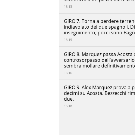
RITIRATO
Honda
HRC
16:13
Castrol
Somkiat
GIRO 7. Torna a perdere terreno
Chantra
RITIRATO
indiavolato dei due spagnoli. D
LCR
Honda
inseguimento, poi ci sono Bagn
16:15
GIRO 8. Marquez passa Acosta a
controsorpasso dell'avversario
sembra mollare definitivament
16:16
GIRO 9. Alex Marquez prova a p
decimi su Acosta. Bezzecchi rima
due.
16:18