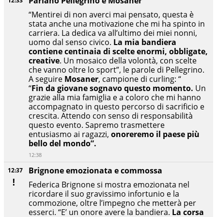
Parlano Pellegrino e Mosaner
12:33
“Mentirei di non averci mai pensato, questa è
stata anche una motivazione che mi ha spinto in
carriera. La dedica va all’ultimo dei miei nonni,
uomo dal senso civico.
La mia bandiera
contiene centinaia di scelte enormi, obbligate,
creative
. Un mosaico della volontà, con scelte
che vanno oltre lo sport”, le parole di Pellegrino.
A seguire
Mosaner
, campione di curling: “
“
Fin da giovane sognavo questo momento.
Un
grazie alla mia famiglia e a coloro che mi hanno
accompagnato in questo percorso di sacrificio e
crescita. Attendo con senso di responsabilità
questo evento. Sapremo trasmettere
entusiasmo ai ragazzi,
onoreremo il paese più
bello del mondo”.
12:38
Brignone emozionata e commossa
12:37
Federica Brignone si mostra emozionata nel
ricordare il suo gravissimo infortunio e la
commozione, oltre l’impegno che metterà per
esserci. “E’ un onore avere la bandiera.
La corsa