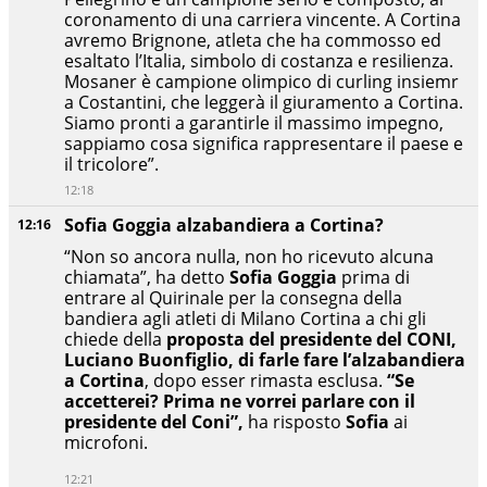
coronamento di una carriera vincente. A Cortina
avremo Brignone, atleta che ha commosso ed
esaltato l’Italia, simbolo di costanza e resilienza.
Mosaner è campione olimpico di curling insiemr
a Costantini, che leggerà il giuramento a Cortina.
Siamo pronti a garantirle il massimo impegno,
sappiamo cosa significa rappresentare il paese e
il tricolore”.
12:18
Sofia Goggia alzabandiera a Cortina?
12:16
“Non so ancora nulla, non ho ricevuto alcuna
chiamata”, ha detto
Sofia Goggia
prima di
entrare al Quirinale per la consegna della
bandiera agli atleti di Milano Cortina a chi gli
chiede della
proposta del presidente del CONI,
Luciano Buonfiglio, di farle fare l’alzabandiera
a Cortina
, dopo esser rimasta esclusa.
“Se
accetterei? Prima ne vorrei parlare con il
presidente del Coni”,
ha risposto
Sofia
ai
microfoni.
12:21