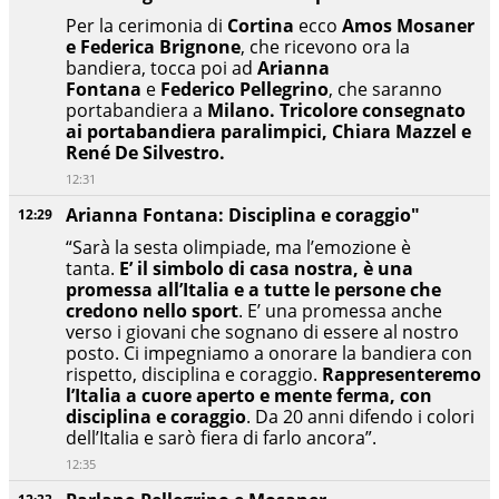
Per la cerimonia di
Cortina
ecco
Amos Mosaner
e Federica Brignone
, che ricevono ora la
bandiera, tocca poi ad
Arianna
Fontana
e
Federico Pellegrino
, che saranno
portabandiera a
Milano. Tricolore consegnato
ai portabandiera paralimpici, Chiara Mazzel e
René De Silvestro.
12:31
Arianna Fontana: Disciplina e coraggio"
12:29
“Sarà la sesta olimpiade, ma l’emozione è
tanta.
E’ il simbolo di casa nostra, è una
promessa all’Italia e a tutte le persone che
credono nello sport
. E’ una promessa anche
verso i giovani che sognano di essere al nostro
posto. Ci impegniamo a onorare la bandiera con
rispetto, disciplina e coraggio.
Rappresenteremo
l’Italia a cuore aperto e mente ferma, con
disciplina e coraggio
. Da 20 anni difendo i colori
dell’Italia e sarò fiera di farlo ancora”.
12:35