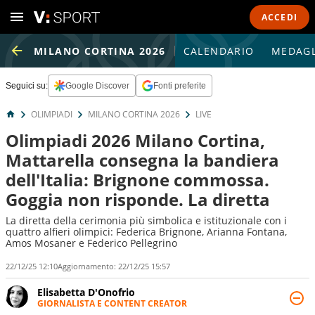
ACCEDI
MILANO CORTINA 2026
CALENDARIO
MEDAGL
Seguici su:
Google Discover
Fonti preferite
OLIMPIADI
MILANO CORTINA 2026
LIVE
Olimpiadi 2026 Milano Cortina,
Mattarella consegna la bandiera
dell'Italia: Brignone commossa.
Goggia non risponde. La diretta
La diretta della cerimonia più simbolica e istituzionale con i
quattro alfieri olimpici: Federica Brignone, Arianna Fontana,
Amos Mosaner e Federico Pellegrino
22/12/25 12:10
Aggiornamento:
22/12/25 15:57
Elisabetta D'Onofrio
GIORNALISTA E CONTENT CREATOR