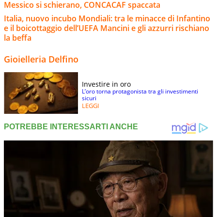
Messico si schierano, CONCACAF spaccata
Italia, nuovo incubo Mondiali: tra le minacce di Infantino
e il boicottaggio dell’UEFA Mancini e gli azzurri rischiano
la beffa
Gioielleria Delfino
Investire in oro
L’oro torna protagonista tra gli investimenti
sicuri
LEGGI