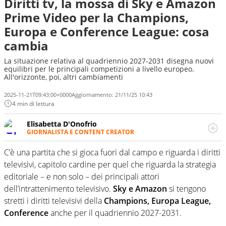
Diritti tv, la mossa di Sky e Amazon
Prime Video per la Champions,
Europa e Conference League: cosa
cambia
La situazione relativa al quadriennio 2027-2031 disegna nuovi
equilibri per le principali competizioni a livello europeo.
All'orizzonte, poi, altri cambiamenti
2025-11-21T09:43:00+0000
Aggiornamento:
21/11/25 10:43
4 min di lettura
Elisabetta D'Onofrio
GIORNALISTA E CONTENT CREATOR
Giornalista professionista dal 2007, scrive per curiosità
personale e necessità: soprattutto di calcio, di sport e dei
C’è una partita che si gioca fuori dal campo e riguarda i diritti
suoi protagonisti, concedendosi innocenti evasioni
televisivi, capitolo cardine per quel che riguarda la strategia
nell'ambito della creazione di format. Un tempo ala
editoriale – e non solo – dei principali attori
destra, oggi si sente a suo agio nel ruolo di libero. Cura
dell’intrattenimento televisivo.
Sky e Amazon
si tengono
una classifica riservata dei migliori 5 calciatori di sempre.
stretti i diritti televisivi della
Champions, Europa League,
Conference
anche per il quadriennio 2027-2031.