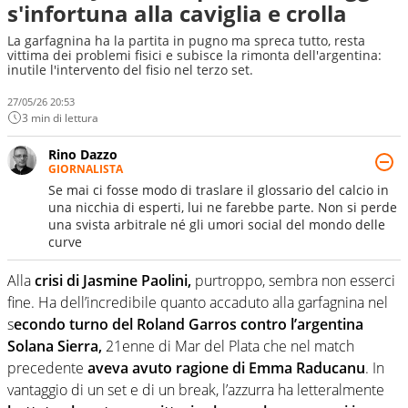
s'infortuna alla caviglia e crolla
La garfagnina ha la partita in pugno ma spreca tutto, resta
vittima dei problemi fisici e subisce la rimonta dell'argentina:
inutile l'intervento del fisio nel terzo set.
27/05/26 20:53
3 min di lettura
Rino Dazzo
GIORNALISTA
Se mai ci fosse modo di traslare il glossario del calcio in
una nicchia di esperti, lui ne farebbe parte. Non si perde
una svista arbitrale né gli umori social del mondo delle
curve
Alla
crisi di Jasmine Paolini,
purtroppo, sembra non esserci
fine. Ha dell’incredibile quanto accaduto alla garfagnina nel
s
econdo turno del Roland Garros contro l’argentina
Solana Sierra,
21enne di Mar del Plata che nel match
precedente
aveva avuto ragione di Emma Raducanu
. In
vantaggio di un set e di un break, l’azzurra ha letteralmente