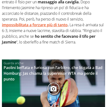
entrato il fisio per un
massaggio alla caviglia.
Dopo
l’intervento Jasmine ha ripreso un po’ di fiducia e ha
accorciato le distanze, piazzando il controbreak della
speranza. Poi, però, ha perso di nuovo il servizio,
impossibilitata a forzare più di tanto
.
La resa è arrivata sul
6-3, insieme a nuove lacrime, stavolta di rabbia. “Ringrazio il
pubblico, anche se
ho sentito che facevano il tifo per
Jasmine
“, lo sberleffo a fine match di Sierra.
Paolini beffata e furiosa con l’arbitro, che litigata a Bad
Homburg: Jas chiama la supervisor WTA ma perde il
punto