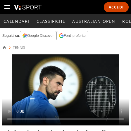
ACCEDI
CALENDARI
CLASSIFICHE
AUSTRALIAN OPEN
RO
Seguici su:
Google Discover
Fonti preferite
TENNIS