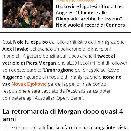
Forse ti può interessare
Djokovic e l'ipotesi ritiro a Los
Angeles: "Chiudere alle
Olimpiadi sarebbe bellissimo".
Nole vuole il record di Connors
Così,
Nole fu espulso
dall’allora ministro dell’immigrazione,
Alex Hawke
, sollevando un polverone di dimensioni
mondiali. A gettare benzina sul fuoco anche il
tweet al
vetriolo di Piers Morgan
, che aizzò i suoi milioni di follower
con queste parole: “L’
imbroglione
delle regole sul Covid,
bugiardo
riguardo al modulo di immigrazione e
icona no
vax
Novak Djokovic
perde l’appello finale contro
l’espulsione e sarà cacciato dall’Australia senza poter
competere agli Australian Open. Bene”.
La retromarcia di Morgan dopo quasi 4
anni
I due si sono ritrovati
faccia a faccia in una lunga intervista