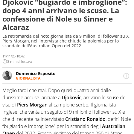
Djokovic “bugiardo e imbroglione”:
dopo 4 anni arrivano le scuse. La
confessione di Nole su Sinner e
Alcaraz
La retromarcia del noto giornalista da 9 milioni di follower su X,
Piers Morgan, nell'intervista che chiude la polemica per lo
scandalo dell'Australian Open del 2022
11/11/25 10:42
3 min di lettura
Domenico Esposito
GIORNALISTA
Da vent’anni in campo e sul campo per vivere ogni evento
in tutte le sue sfaccettature. Passione smisurata per il
Meglio tardi che mai. Dopo quasi quattro anni dalle
calcio e per la sfera di cuoio. Il pallone è una cosa
durissime accuse lanciate a
Djokovic
, arrivano le scuse de
serissima, guai a dirgli di no
visu di
Piers Morgan
al campione serbo. Il giornalista
inglese, che vanta un seguito di 9 milioni di follower su X e
che di recente ha intervistato
Cristiano Ronaldo
, definì Nole
“bugiardo e imbroglione” per lo scandalo degli
Australian
Open
del 2022. Fresco vincitore del torneo 250 di Atene,