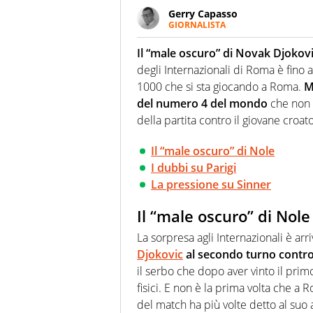
Gerry Capasso
GIORNALISTA
Per lui gli sport americani non 
innata di trovare la notizia do
Il “male oscuro” di Novak Djokovi
degli Internazionali di Roma è fin
1000 che si sta giocando a Roma.
M
del numero 4 del mondo
che non 
della partita contro il giovane croat
Il “male oscuro” di Nole
I dubbi su Parigi
La pressione su Sinner
Il “male oscuro” di Nole
La sorpresa agli Internazionali è arr
Djokovic
al secondo turno contro
il serbo che dopo aver vinto il pri
fisici. E non è la prima volta che a
del match ha più volte detto al suo