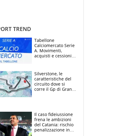
ORT TREND
Tabellone
Calciomercato Serie
A. Movimenti,
acquisti e cessioni:
estate 2026-27
Silverstone, le
caratteristiche del
circuito dove si
corre il Gp di Gran
Bretagna del
Motomondiale
Il caso fideiussione
frena le ambizioni
del Catania: rischio
penalizzazione in
classifica, cosa