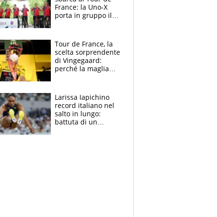
France: la Uno-X
porta in gruppo il
rito della Norvegia
di Haaland e
compagni
Tour de France, la
scelta sorprendente
di Vingegaard:
perché la maglia
gialla indossa la
mascherina, il
rischio da evitare
Larissa Iapichino
record italiano nel
salto in lungo:
battuta di un
centimetro mamma
Fiona May