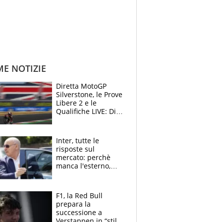
ME NOTIZIE
Diretta MotoGP
Silverstone, le Prove
Libere 2 e le
Qualifiche LIVE: Di
Giannantonio
risponde a
Bezzecchi
Inter, tutte le
risposte sul
mercato: perchè
manca l'esterno,
perchè Romero è
sfumato, quale è il
vero obiettivo di
F1, la Red Bull
Marotta
prepara la
successione a
Verstappen in “stile