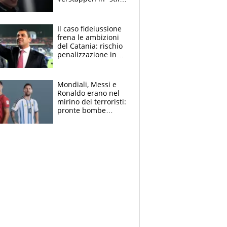
Antonelli”. Colapinto
derubato, che
attacco all’Italia
Il caso fideiussione
frena le ambizioni
del Catania: rischio
penalizzazione in
classifica, cosa
succede?
Mondiali, Messi e
Ronaldo erano nel
mirino dei terroristi:
pronte bombe
contro la Pulce