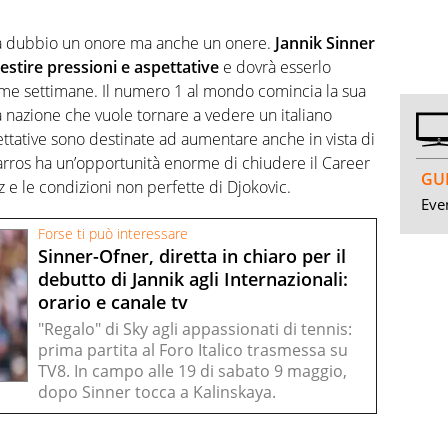
nza dubbio un onore ma anche un onere.
Jannik Sinner
stire pressioni e aspettative
e dovrà esserlo
ime settimane. Il numero 1 al mondo comincia la sua
 nazione che vuole tornare a vedere un italiano
pettative sono destinate ad aumentare anche in vista di
Garros ha un’opportunità enorme di chiudere il Career
GUI
z e le condizioni non perfette di Djokovic.
Even
Forse ti può interessare
Sinner-Ofner, diretta in chiaro per il
debutto di Jannik agli Internazionali:
orario e canale tv
"Regalo" di Sky agli appassionati di tennis:
prima partita al Foro Italico trasmessa su
TV8. In campo alle 19 di sabato 9 maggio,
dopo Sinner tocca a Kalinskaya.