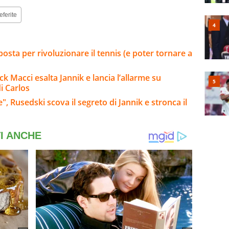
eferite
osta per rivoluzionare il tennis (e poter tornare a
ck Macci esalta Jannik e lancia l’allarme su
i Carlos
", Rusedski scova il segreto di Jannik e stronca il