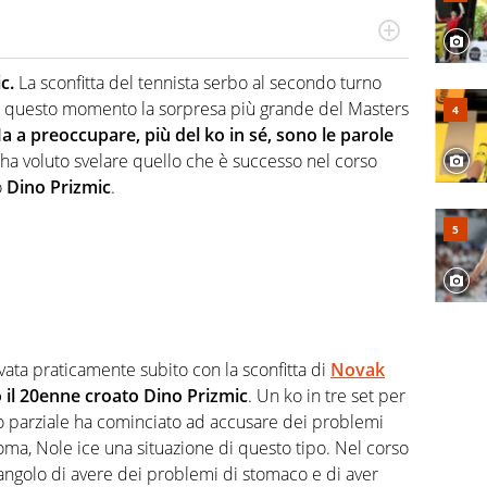
hanno segreti: basket, football, baseball e la capacità
ve altri non vedono granché
c.
La sconfitta del tennista serbo al secondo turno
o a questo momento la sorpresa più grande del Masters
a a preoccupare, più del ko in sé, sono le parole
ha voluto svelare quello che è successo nel corso
o
Dino Prizmic
.
ivata praticamente subito con la sconfitta di
Novak
 il 20enne croato Dino Prizmic
. Un ko in tre set per
mo parziale ha cominciato ad accusare dei problemi
 Roma, Nole ice una situazione di questo tipo. Nel corso
 angolo di avere dei problemi di stomaco e di aver