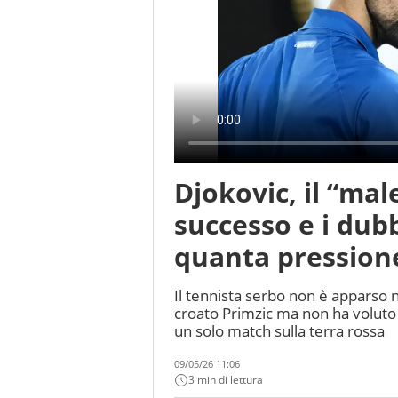
Djokovic, il “ma
successo e i dubb
quanta pressione
Il tennista serbo non è apparso n
croato Primzic ma non ha voluto ri
un solo match sulla terra rossa
09/05/26 11:06
3 min di lettura