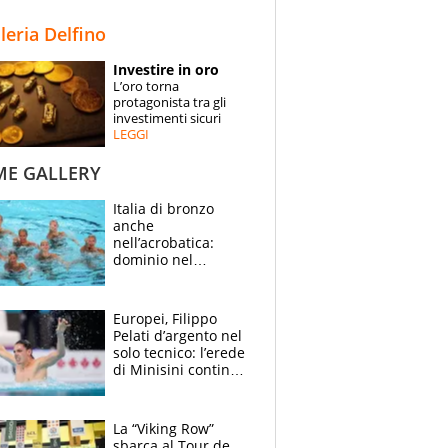
STORIE
lleria Delfino
SPECIALI
Investire in oro
L’oro torna
ESPERTI
protagonista tra gli
investimenti sicuri
LEGGI
CONTATTI
ME GALLERY
Italia di bronzo
anche
nell’acrobatica:
dominio nel
medagliere, ora
tocca a Ceccon, Curti
e compagni
Europei, Filippo
continuare
Pelati d’argento nel
solo tecnico: l’erede
di Minisini continua
a stupire, Los
Angeles è già nel
mirino
La “Viking Row”
sbarca al Tour de