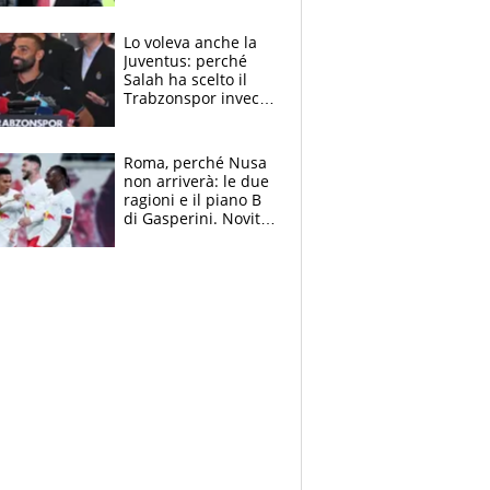
succede?
Lo voleva anche la
Juventus: perché
Salah ha scelto il
Trabzonspor invece
di un top club
Roma, perché Nusa
non arriverà: le due
ragioni e il piano B
di Gasperini. Novità
su Pellegrini e
Cacciamani