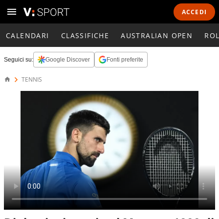
ACCEDI
CALENDARI
CLASSIFICHE
AUSTRALIAN OPEN
RO
Seguici su:
Google Discover
Fonti preferite
TENNIS