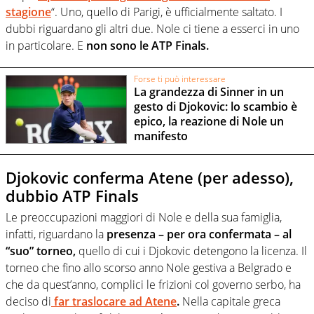
stagione
“. Uno, quello di Parigi, è ufficialmente saltato. I
dubbi riguardano gli altri due. Nole ci tiene a esserci in uno
in particolare. E
non sono le ATP Finals.
Forse ti può interessare
La grandezza di Sinner in un
gesto di Djokovic: lo scambio è
epico, la reazione di Nole un
manifesto
Djokovic conferma Atene (per adesso),
dubbio ATP Finals
Le preoccupazioni maggiori di Nole e della sua famiglia,
infatti, riguardano la
presenza – per ora confermata – al
“suo” torneo,
quello di cui i Djokovic detengono la licenza. Il
torneo che fino allo scorso anno Nole gestiva a Belgrado e
che da quest’anno, complici le frizioni col governo serbo, ha
deciso di
far traslocare ad Atene
.
Nella capitale greca