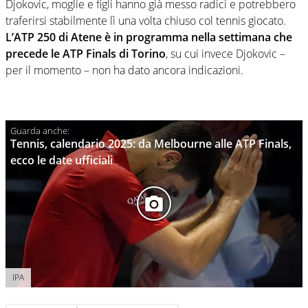
Djokovic, moglie e figli hanno già messo radici e potrebbero
traferirsi stabilmente lì una volta chiuso col tennis giocato.
L’ATP 250 di Atene è in programma nella settimana che
precede le ATP Finals di Torino
, su cui invece Djokovic –
per il momento – non ha dato ancora indicazioni.
Tennis, calendario 2025: da Melbourne alle ATP Finals,
ecco le date ufficiali
IPA