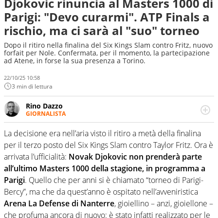
Djokovic rinuncia al Masters 1000 di
Parigi: "Devo curarmi". ATP Finals a
rischio, ma ci sarà al "suo" torneo
Dopo il ritiro nella finalina del Six Kings Slam contro Fritz, nuovo
forfait per Nole. Confermata, per il momento, la partecipazione
ad Atene, in forse la sua presenza a Torino.
22/10/25 10:58
3 min di lettura
Rino Dazzo
GIORNALISTA
Se mai ci fosse modo di traslare il glossario del calcio in
una nicchia di esperti, lui ne farebbe parte. Non si perde
La decisione era nell’aria visto il ritiro a metà della finalina
una svista arbitrale né gli umori social del mondo delle
per il terzo posto del Six Kings Slam contro Taylor Fritz. Ora è
curve
arrivata l’ufficialità:
Novak Djokovic non prenderà parte
all’ultimo Masters 1000 della stagione, in programma a
Parigi
. Quello che per anni si è chiamato “torneo di Parigi-
Bercy”, ma che da quest’anno è ospitato nell’avveniristica
Arena La Defense di Nanterre
, gioiellino – anzi, gioiellone –
che profuma ancora di nuovo: è stato infatti realizzato per le