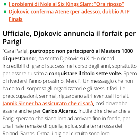
I problemi di Nole al Six Kings Slam: "Ora riposo"
Djokovic conferma Atene (per adesso), dubbio ATP
Finals
Ufficiale, Djokovic annuncia il forfait per
Parigi
“Cara Parigi,
purtroppo non parteciperò al Masters 1000
di quest’anno
“, ha scritto Djokovic su X. “Ho ricordi
incredibili di grandi successi nel corso degli anni, soprattutto
per essere riuscito a
conquistare il titolo sette volte.
Spero
di rivedervi l’anno prossimo. Merci”. Un messaggio che non
ha colto di sorpresa gli organizzatori e gli stessi tifosi. Le
preoccupazioni, semmai, riguardano altri eventuali forfait.
Jannik Sinner ha assicurato che ci sarà
,
così dovrebbe
essere anche per
Carlos Alcaraz.
Inutile dire che anche a
Parigi sperano che siano loro ad arrivare fino in fondo, per
una finale remake di quella, epica, sulla terra rossa del
Roland Garros. Ormai i big del circuito sono loro.