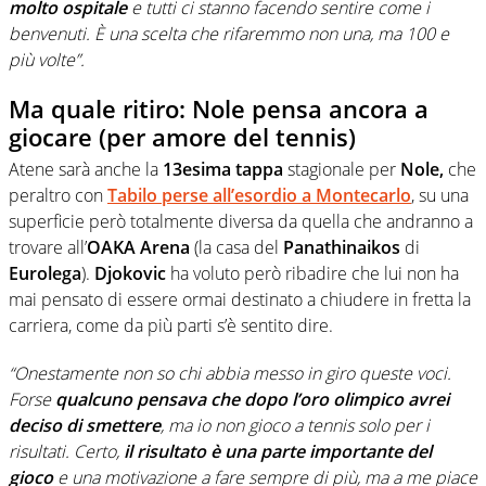
molto ospitale
e tutti ci stanno facendo sentire come i
benvenuti. È una scelta che rifaremmo non una, ma 100 e
più volte”.
Ma quale ritiro: Nole pensa ancora a
giocare (per amore del tennis)
Atene sarà anche la
13esima tappa
stagionale per
Nole,
che
peraltro con
Tabilo perse all’esordio a Montecarlo
, su una
superficie però totalmente diversa da quella che andranno a
trovare all’
OAKA Arena
(la casa del
Panathinaikos
di
Eurolega
).
Djokovic
ha voluto però ribadire che lui non ha
mai pensato di essere ormai destinato a chiudere in fretta la
carriera, come da più parti s’è sentito dire.
“Onestamente non so chi abbia messo in giro queste voci.
Forse
qualcuno pensava che dopo l’oro olimpico avrei
deciso di smettere
, ma io non gioco a tennis solo per i
risultati. Certo,
il risultato è una parte importante del
gioco
e una motivazione a fare sempre di più, ma a me piace