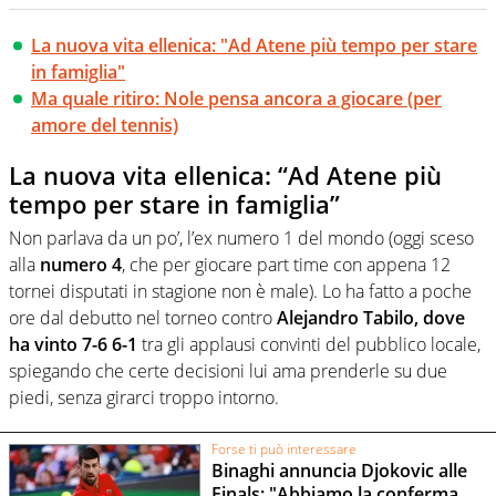
La nuova vita ellenica: "Ad Atene più tempo per stare
in famiglia"
Ma quale ritiro: Nole pensa ancora a giocare (per
amore del tennis)
La nuova vita ellenica: “Ad Atene più
tempo per stare in famiglia”
Non parlava da un po’, l’ex numero 1 del mondo (oggi sceso
alla
numero 4
, che per giocare part time con appena 12
tornei disputati in stagione non è male). Lo ha fatto a poche
ore dal debutto nel torneo contro
Alejandro Tabilo, dove
ha vinto 7-6 6-1
tra gli applausi convinti del pubblico locale,
spiegando che certe decisioni lui ama prenderle su due
piedi, senza girarci troppo intorno.
Forse ti può interessare
Binaghi annuncia Djokovic alle
Finals: "Abbiamo la conferma