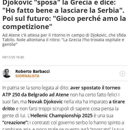
Djokovic "sposa" la Grecia e dice:
"Ho fatto bene a lasciare la Serbia".
Poi sul futuro: "Gioco perché amo la
competizione"
Ad Atene c'è attesa per il ritorno in campo di Djokovic, che sfida
Tabilo. Nole allontana il ritiro: "La Grecia l'ho trovata ospitale e
gentile"
04/11/25 16:40
Roberto Barbacci
GIORNALISTA
Giornalista (pubblicista) sportivo a tutto campo, è il
tuttologo di Virgilio Sport. Provate a chiedergli di boxe, di
In patria se la sono legata al dito:
aver spostato il torneo
scherma, di volley o di curling: ve ne farà innamorare
ATP 250 da Belgrado ad Atene
non ha certo fatto felici i
suoi fan, ma
Novak Djokovic
nella vita ha imparato
a tirare
dritto
e non farsi troppi scrupoli di sapere cosa pensa la
gente di lui. L’
Hellenic Championship 2025
è una sua
“creazione”:
i contrasti col governo serbo lo hanno spinto a
cambiare aria, e poco male se questo avrà “sporcato” la sua