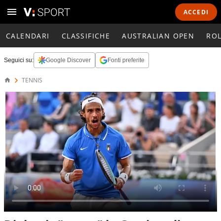
ACCEDI
CALENDARI
CLASSIFICHE
AUSTRALIAN OPEN
RO
Seguici su:
Google Discover
Fonti preferite
TENNIS