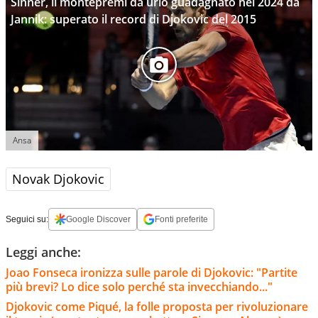
Sinner, il montepremi da urlo guadagnato nel 2024 da
Jannik: superato il record di Djokovic del 2015
Ansa
Novak Djokovic
Seguici su:
Google Discover
Fonti preferite
Leggi anche:
Joao Fonseca ironizza sulle parole di Djokovic: "Partite
più brevi? Lo dice solo perché sta invecchiando..."
Djokovic come Piqué, la folle proposta per rivoluzionare