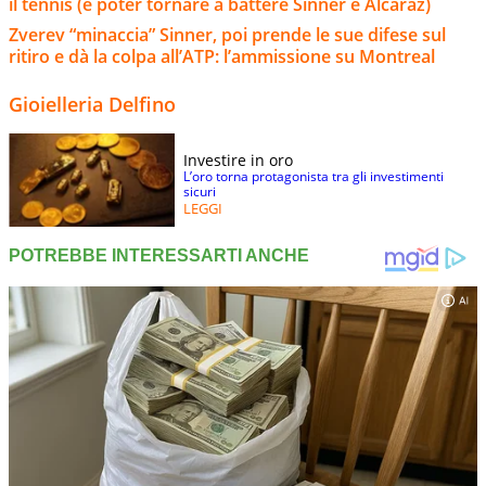
il tennis (e poter tornare a battere Sinner e Alcaraz)
Zverev “minaccia” Sinner, poi prende le sue difese sul
ritiro e dà la colpa all’ATP: l’ammissione su Montreal
Gioielleria Delfino
Investire in oro
L’oro torna protagonista tra gli investimenti
sicuri
LEGGI