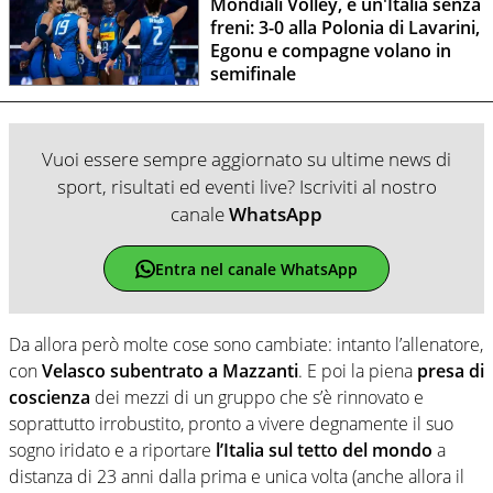
Mondiali Volley, è un'Italia senza
freni: 3-0 alla Polonia di Lavarini,
Egonu e compagne volano in
semifinale
Vuoi essere sempre aggiornato su ultime news di
sport, risultati ed eventi live? Iscriviti al nostro
canale
WhatsApp
Entra nel canale WhatsApp
Da allora però molte cose sono cambiate: intanto l’allenatore,
con
Velasco subentrato a Mazzanti
. E poi la piena
presa di
coscienza
dei mezzi di un gruppo che s’è rinnovato e
soprattutto irrobustito, pronto a vivere degnamente il suo
sogno iridato e a riportare
l’Italia sul tetto del mondo
a
distanza di 23 anni dalla prima e unica volta (anche allora il