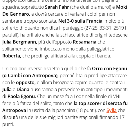
troppo scontato: si troverà di fronte diverse compagne di
squadra, soprattutto
Sarah Fahr
(che duello a muro!) e
Moki
De Gennaro,
e dovrà cercare di variare i colpi per non
sembrare troppo scontata.
Nel 3-0 sulla Francia
, molto più
sofferto di quanto non dica il punteggio (27-25, 33-31, 2519 i
parziali), ha brillato anche la schiacciatrice di origini tedesche
Julia Bergmann,
più dell’opposto
Rosamaria
che
solitamente viene imbeccato meno dalla palleggiatrice
Roberta,
che predilige affidarsi alla coppia di banda.
Un copione inverso rispetto a quello che fa
Orro con Egonu
(o Cambi con Antropova),
perché l’Italia predilige attaccare
con le
opposto,
e allora bisognerà capire quanto le centrali
Julia
e
Diana
riusciranno a prevedere in anticipo i movimenti
di
Paola Egonu.
Che un mese fa a Lodz nella finale di VNL
fece più fatica del solito, tanto che
la top scorer di serata fu
Antropova
in uscita dalla panchina (18 punti), con
Sylla
che
disputò una delle sue migliori partite stagionali firmando 17
punti.