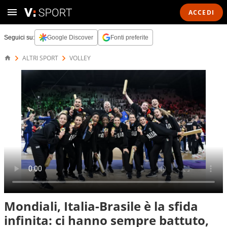
ACCEDI
Seguici su:
Google Discover
Fonti preferite
ALTRI SPORT
VOLLEY
Mondiali, Italia-Brasile è la sfida
infinita: ci hanno sempre battuto,