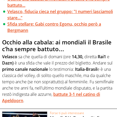
battuto...
Velasco, fiducia cieca nel gruppo: "I numeri lasciamoli
stare..."
Sfida stellare: Gabi contro Egonu, occhio però a
Bergmann
Occhio alla cabala: ai mondiali il Brasile
c’ha sempre battuto…
Velasco
sa che quella di domani (ore
14,30,
diretta
Rai1
e
Dazn)
è una sfida che vale il prezzo del biglietto. Andare sul
primo canale nazionale
lo testimonia:
Italia-Brasil
e è una
classica del volley, di solito quello maschile, ma da qualche
tempo anche (se non soprattutto) al femminile. Fu semifinale
anche tre anni fa, nell’ultimo mondiale disputato, e la partita
restò indigesta alle azzurre,
battute 3-1 nel catino di
Apeldoorn
.
Forse ti può interessare