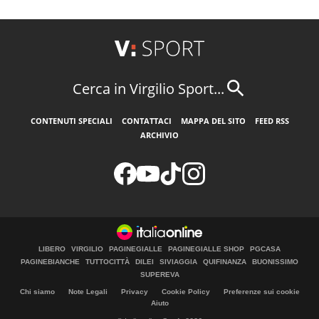
Cerca in Virgilio Sport...
CONTENUTI SPECIALI
CONTATTACI
MAPPA DEL SITO
FEED RSS
ARCHIVIO
LIBERO
VIRGILIO
PAGINEGIALLE
PAGINEGIALLE SHOP
PGCASA
PAGINEBIANCHE
TUTTOCITTÀ
DILEI
SIVIAGGIA
QUIFINANZA
BUONISSIMO
SUPEREVA
Chi siamo
Note Legali
Privacy
Cookie Policy
Preferenze sui cookie
Aiuto