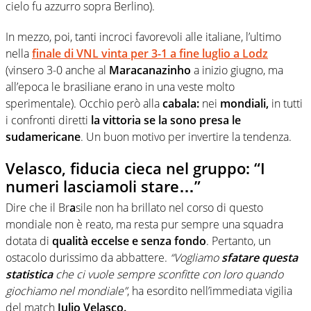
cielo fu azzurro sopra Berlino).
In mezzo, poi, tanti incroci favorevoli alle italiane, l’ultimo
nella
finale di VNL vinta per 3-1 a fine luglio a Lodz
(vinsero 3-0 anche al
Maracanazinho
a inizio giugno, ma
all’epoca le brasiliane erano in una veste molto
sperimentale). Occhio però alla
cabala:
nei
mondiali,
in tutti
i confronti diretti
la vittoria se la sono presa le
sudamericane
. Un buon motivo per invertire la tendenza.
Velasco, fiducia cieca nel gruppo: “I
numeri lasciamoli stare…”
Dire che il Br
a
sile non ha brillato nel corso di questo
mondiale non è reato, ma resta pur sempre una squadra
dotata di
qualità eccelse e senza fondo
. Pertanto, un
ostacolo durissimo da abbattere.
“Vogliamo
sfatare questa
statistica
che ci vuole sempre sconfitte con loro quando
giochiamo nel mondiale”
, ha esordito nell’immediata vigilia
del match
Julio Velasco.