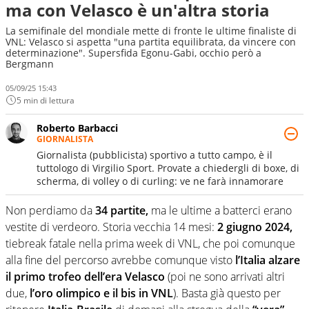
ma con Velasco è un'altra storia
La semifinale del mondiale mette di fronte le ultime finaliste di
VNL: Velasco si aspetta "una partita equilibrata, da vincere con
determinazione". Supersfida Egonu-Gabi, occhio però a
Bergmann
05/09/25 15:43
5 min di lettura
Roberto Barbacci
GIORNALISTA
Giornalista (pubblicista) sportivo a tutto campo, è il
tuttologo di Virgilio Sport. Provate a chiedergli di boxe, di
scherma, di volley o di curling: ve ne farà innamorare
Non perdiamo da
34 partite,
ma le ultime a batterci erano
vestite di verdeoro. Storia vecchia 14 mesi:
2 giugno 2024,
tiebreak fatale nella prima week di VNL, che poi comunque
alla fine del percorso avrebbe comunque visto
l’Italia alzare
il primo trofeo dell’era Velasco
(poi ne sono arrivati altri
due,
l’oro olimpico e il bis in VNL
). Basta già questo per