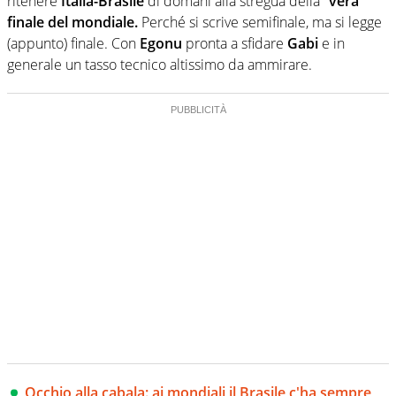
ritenere
Italia-Brasile
di domani alla stregua della
“vera”
finale del mondiale.
Perché si scrive semifinale, ma si legge
(appunto) finale. Con
Egonu
pronta a sfidare
Gabi
e in
generale un tasso tecnico altissimo da ammirare.
Occhio alla cabala: ai mondiali il Brasile c'ha sempre