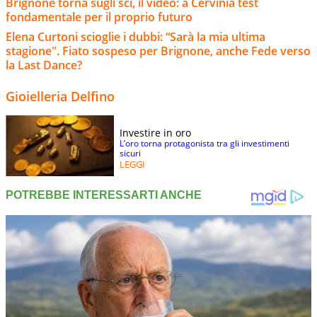
Brignone torna sugli sci, il video: a Cervinia test
fondamentale per il proprio futuro
Elena Curtoni scioglie i dubbi: “Sarà la mia ultima
stagione". Fiato sospeso per Brignone, anche Fede verso
la Last Dance?
Gioielleria Delfino
Investire in oro
L’oro torna protagonista tra gli investimenti
sicuri
LEGGI