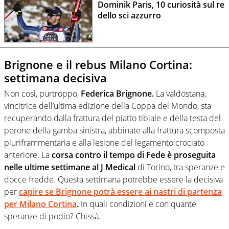
Dominik Paris, 10 curiosità sul re
dello sci azzurro
Brignone e il rebus Milano Cortina:
settimana decisiva
Non così, purtroppo,
Federica Brignone.
La valdostana,
vincitrice dell’ultima edizione della Coppa del Mondo, sta
recuperando dalla frattura del piatto tibiale e della testa del
perone della gamba sinistra, abbinate alla frattura scomposta
pluriframmentaria e alla lesione del legamento crociato
anteriore. La
corsa contro il tempo di Fede è proseguita
nelle ultime settimane al J Medical
di Torino, tra speranze e
docce fredde. Questa settimana potrebbe essere la decisiva
per
capire se Brignone potrà essere ai nastri di partenza
per Milano Cortina
.
In quali condizioni e con quante
speranze di podio? Chissà.