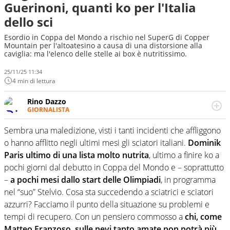
Guerinoni, quanti ko per l'Italia
dello sci
Esordio in Coppa del Mondo a rischio nel SuperG di Copper
Mountain per l'altoatesino a causa di una distorsione alla
caviglia: ma l'elenco delle stelle ai box è nutritissimo.
25/11/25 11:34
4 min di lettura
Rino Dazzo
GIORNALISTA
Se mai ci fosse modo di traslare il glossario del calcio in
una nicchia di esperti, lui ne farebbe parte. Non si perde
Sembra una maledizione, visti i tanti incidenti che affliggono
una svista arbitrale né gli umori social del mondo delle
o hanno afflitto negli ultimi mesi gli sciatori italiani.
Dominik
curve
Paris ultimo di una lista molto nutrita
, ultimo a finire ko a
pochi giorni dal debutto in Coppa del Mondo e – soprattutto
–
a pochi mesi dallo start delle Olimpiadi
, in programma
nel “suo” Stelvio. Cosa sta succedendo a sciatrici e sciatori
azzurri? Facciamo il punto della situazione su problemi e
tempi di recupero. Con un pensiero commosso a
chi, come
Matteo Franzoso, sulle nevi tanto amate non potrà più