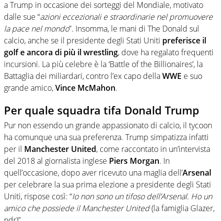
a Trump in occasione dei sorteggi del Mondiale, motivato
dalle sue “
azioni eccezionali e straordinarie nel promuovere
la pace nel mondo
”. Insomma, le mani di The Donald sul
calcio, anche se il presidente degli Stati Uniti
preferisce il
golf e ancora di più il wrestling
, dove ha regalato frequenti
incursioni. La più celebre è la ‘Battle of the Billionaires’, la
Battaglia dei miliardari, contro l’ex capo della
WWE
e suo
grande amico,
Vince McMahon
.
Per quale squadra tifa Donald Trump
Pur non essendo un grande appassionato di calcio, il tycoon
ha comunque una sua preferenza. Trump simpatizza infatti
per il
Manchester United
, come raccontato in un’intervista
del 2018 al giornalista inglese
Piers Morgan
. In
quell’occasione, dopo aver ricevuto una maglia dell’
Arsenal
per celebrare la sua prima elezione a presidente degli Stati
Uniti, rispose così: “
Io non sono un tifoso dell’Arsenal. Ho un
amico che possiede il Manchester United
(la famiglia Glazer,
ndr)”.