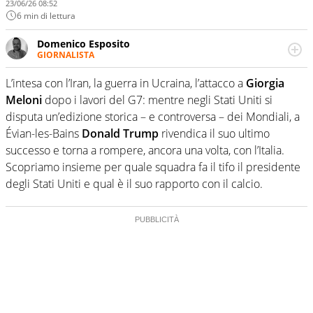
23/06/26 08:52
6 min di lettura
Domenico Esposito
GIORNALISTA
Da vent’anni in campo e sul campo per vivere ogni evento
in tutte le sue sfaccettature. Passione smisurata per il
L’intesa con l’Iran, la guerra in Ucraina, l’attacco a
Giorgia
calcio e per la sfera di cuoio. Il pallone è una cosa
Meloni
dopo i lavori del G7: mentre negli Stati Uniti si
serissima, guai a dirgli di no
disputa un’edizione storica – e controversa – dei Mondiali, a
Évian-les-Bains
Donald Trump
rivendica il suo ultimo
successo e torna a rompere, ancora una volta, con l’Italia.
Scopriamo insieme per quale squadra fa il tifo il presidente
degli Stati Uniti e qual è il suo rapporto con il calcio.