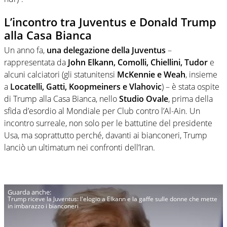
L’incontro tra Juventus e Donald Trump
alla Casa Bianca
Un anno fa,
una delegazione della Juventus
–
rappresentata da
John Elkann, Comolli, Chiellini, Tudor
e
alcuni calciatori (gli statunitensi
McKennie e Weah
, insieme
a
Locatelli, Gatti, Koopmeiners e Vlahovic
) – è stata ospite
di Trump alla Casa Bianca, nello
Studio Ovale
, prima della
sfida d’esordio al Mondiale per Club contro l’Al-Ain. Un
incontro surreale, non solo per le battutine del presidente
Usa, ma soprattutto perché, davanti ai bianconeri, Trump
lanciò un ultimatum nei confronti dell’Iran.
Trump riceve la Juventus: l'elogio a Elkann e la gaffe sulle donne che mette
in imbarazzo i bianconeri