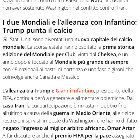
scagliato anche contro tutti i Paesi della
Nato
, accusati di
non aver sostenuto Washington nel conflitto contro l’Iran.
I due Mondiali e l’alleanza con Infantino:
Trump punta il calcio
Gli Stati Uniti sono diventati una
nuova capitale del calcio
mondiale
. La scorsa estate hanno ospitato la
prima storica
edizione del Mondiale per Club
, vinta dal
Chelsea
, e un
anno dopo è toccato al
Mondiale più grande di sempre
,
con 48 nazionali ai nastri di partenza e una fase a gironi che
coinvolge anche Canada e Messico.
L’
alleanza tra Trump e
Gianni Infantino
, presidente della
FIFA, continua però a generare e alimentare polemiche. Dal
caso Iran
, la cui partecipazione è rimasta in dubbio fino
all’ultimo a causa della
guerra in Medio Oriente
, alle rigide
restrizioni sui visti imposte da Washington, che hanno di fatto
negato l’ingresso al miglior arbitro africano, Omar Artan
.
A far discutere anche il
premio FIFA per la pace
assegnato