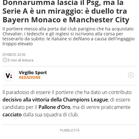
Donnarumma lascia il Psg, ma la
Serie A è un miraggio: è duello tra
Bayern Monaco e Manchester City
Il portiere messo alla porta dal club parigino che ha acquistato
Chevalier, i tedeschi e gli inglesi si iscrivono alla corsa per
tesserarlo da subito: le italiane si defilano a causa dell'ingaggio
troppo elevato
07/08/25 23:35
3 min di lettura
Virgilio Sport
REDAZIONE
Da oltre 20 anni informa in modo obiettivo e
appassionato su tutto il mondo dello sport. Calcio,
Il paradosso di essere il portiere che ha dato un contributo
calciomercato, F1, Motomondiale ma anche tennis,
decisivo alla vittoria della Champions League
, di essere
volley, basket: su Virgilio Sport i tifosi e gli appassionati
sanno che troveranno sempre copertura completa e
candidato per il
Pallone d’Oro
, ma di venire praticamente
zero faziosità. La squadra di Virgilio Sport è formata da
cacciato
dalla sua squadra di club.
giornalisti ed esperti di sport abili sia nel gioco di
rimessa quando intercettano le notizie e le rilanciano
verso la rete, sia nella costruzione dal basso quando
creano contenuti 100% originali ed esclusivi.