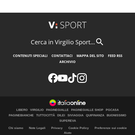
Cerca in Virgilio Sport...
CONTENUTI SPECIALI
CONTATTACI
MAPPA DEL SITO
FEED RSS
ARCHIVIO
LIBERO
VIRGILIO
PAGINEGIALLE
PAGINEGIALLE SHOP
PGCASA
PAGINEBIANCHE
TUTTOCITTÀ
DILEI
SIVIAGGIA
QUIFINANZA
BUONISSIMO
SUPEREVA
Chi siamo
Note Legali
Privacy
Cookie Policy
Preferenze sui cookie
Aiuto