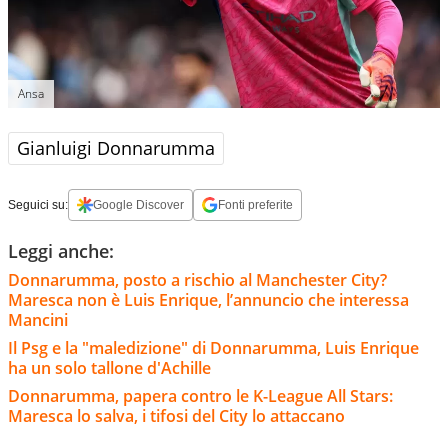
Ansa
Gianluigi Donnarumma
Seguici su:
Google Discover
Fonti preferite
Leggi anche:
Donnarumma, posto a rischio al Manchester City?
Maresca non è Luis Enrique, l’annuncio che interessa
Mancini
Il Psg e la "maledizione" di Donnarumma, Luis Enrique
ha un solo tallone d'Achille
Donnarumma, papera contro le K-League All Stars:
Maresca lo salva, i tifosi del City lo attaccano