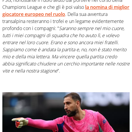
PSG, nonostante il ruolo avuto dal portiere nel corso della
Champions League e che gli è poi valso
la nomina di miglior
giocatore europeo nel ruolo
. Della sua avventura
transalpina resteranno i trofei e un legame evidentemente
profondo con i compagni: “
Saranno sempre nel mio cuore,
tutti i miei compagni di squadra che ho avuto lì, e volevo
entrare nel loro cuore. Erano e sono ancora miei fratelli.
Sappiamo come è andata la partita e, no, non è stato merito
mio e della mia lettera. Ma vincere quella partita credo
abbia significato chiudere un cerchio importante nelle nostre
vite e nella nostra stagione
“.