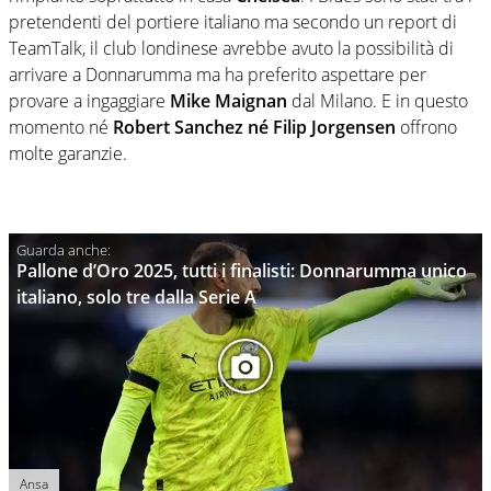
pretendenti del portiere italiano ma secondo un report di
TeamTalk, il club londinese avrebbe avuto la possibilità di
arrivare a Donnarumma ma ha preferito aspettare per
provare a ingaggiare
Mike Maignan
dal Milano. E in questo
momento né
Robert Sanchez né Filip Jorgensen
offrono
molte garanzie.
Pallone d’Oro 2025, tutti i finalisti: Donnarumma unico
italiano, solo tre dalla Serie A
Ansa