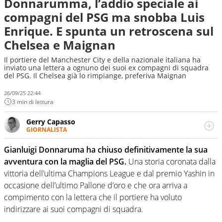
Donnarumma, l’addio speciale ai
compagni del PSG ma snobba Luis
Enrique. E spunta un retroscena sul
Chelsea e Maignan
Il portiere del Manchester City e della nazionale italiana ha
inviato una lettera a ognuno dei suoi ex compagni di squadra
del PSG. Il Chelsea già lo rimpiange, preferiva Maignan
26/09/25 22:44
3 min di lettura
Gerry Capasso
GIORNALISTA
Per lui gli sport americani non hanno segreti: basket,
football, baseball e la capacità innata di trovare la notizia
Gianluigi Donnaruma ha chiuso definitivamente la sua
dove altri non vedono granché
avventura con la maglia del PSG.
Una storia coronata dalla
vittoria dell’ultima Champions League e dal premio Yashin in
occasione dell’ultimo Pallone d’oro e che ora arriva a
compimento con la lettera che il portiere ha voluto
indirizzare ai suoi compagni di squadra.