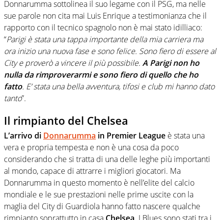
Donnarumma sottolinea il suo legame con il PSG, ma nelle
sue parole non cita mai Luis Enrique a testimonianza che il
rapporto con il tecnico spagnolo non è mai stato idilliaco:
“
Parigi è stata una tappa importante della mia carriera ma
ora inizio una nuova fase e sono felice. Sono fiero di essere al
City e proverò a vincere il più possibile.
A Parigi non ho
nulla da rimproverarmi e sono fiero di quello che ho
fatto
. E’ stata una bella avventura, tifosi e club mi hanno dato
tanto
”.
Il rimpianto del Chelsea
L’arrivo di
Donnarumma
in Premier League
è stata una
vera e propria tempesta e non è una cosa da poco
considerando che si tratta di una delle leghe più importanti
al mondo, capace di attrarre i migliori giocatori. Ma
Donnarumma in questo momento è nell’elite del calcio
mondiale e le sue prestazioni nelle prime uscite con la
maglia del City di Guardiola hanno fatto nascere qualche
rimpianto soprattutto in casa
Chelsea
. I Blues sono stati tra i