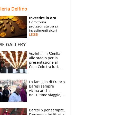
STORIE
lleria Delfino
SPECIALI
Investire in oro
L’oro torna
ESPERTI
protagonista tra gli
investimenti sicuri
LEGGI
CONTATTI
ME GALLERY
Vozinha, in 30mila
allo stadio per la
presentazione al
Colo-Colo tra luci,
spettacolo, elicotteri
e paracadutisti
La famiglia di Franco
Baresi sempre
vicina anche
nell'ultimo viaggio,
la moglie Maura, i
figli e i suoi cari
circondati
Baresi 6 per sempre,
dall'affetto dei tifosi
l'omaggio dei tifosi a