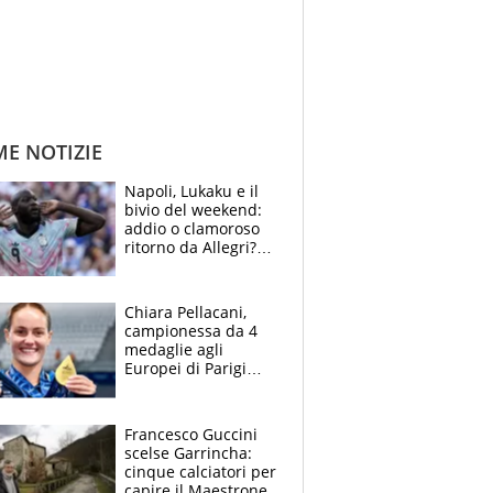
ME NOTIZIE
Napoli, Lukaku e il
bivio del weekend:
addio o clamoroso
ritorno da Allegri?
Gli scenari
Chiara Pellacani,
campionessa da 4
medaglie agli
Europei di Parigi
2026: papà
Giampaolo
giornalista, mamma
Francesco Guccini
Francesca
scelse Garrincha:
Insegnante e il
cinque calciatori per
fratello calciatore
capire il Maestrone