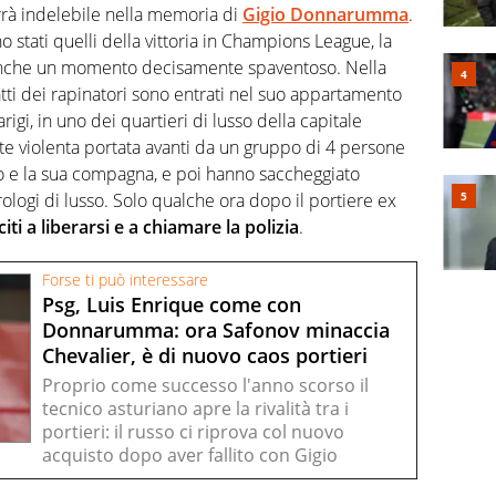
rà indelebile nella memoria di
Gigio Donnarumma
.
no stati quelli della vittoria in Champions League, la
 anche un momento decisamente spaventoso. Nella
nfatti dei rapinatori sono entrati nel suo appartamento
rigi, in uno dei quartieri di lusso della capitale
e violenta portata avanti da un gruppo di 4 persone
o e la sua compagna, e poi hanno saccheggiato
ologi di lusso. Solo qualche ora dopo il portiere ex
iti a liberarsi e a chiamare la polizia
.
Forse ti può interessare
Psg, Luis Enrique come con
Donnarumma: ora Safonov minaccia
Chevalier, è di nuovo caos portieri
Proprio come successo l'anno scorso il
tecnico asturiano apre la rivalità tra i
portieri: il russo ci riprova col nuovo
acquisto dopo aver fallito con Gigio