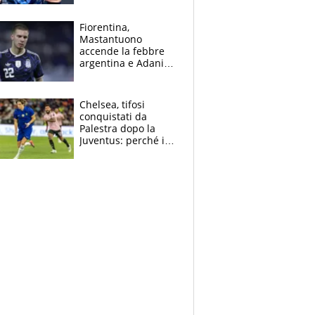
Giampaolo
giornalista, mamma
Fiorentina,
Francesca
Mastantuono
Insegnante e il
accende la febbre
fratello calciatore
argentina e Adani
impazzisce. Ma
Antognoni ‘rovina la
festa’ a Commisso
Chelsea, tifosi
conquistati da
Palestra dopo la
Juventus: perché i
fan dei Blues sono
pazzi dell’azzurro