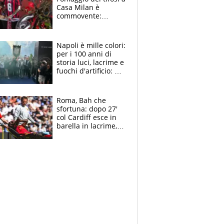
Casa Milan è
commovente:
maglie, bandiere,
sciarpe, lacrime e
bigliettini
Napoli è mille colori:
per i 100 anni di
storia luci, lacrime e
fuochi d'artificio: De
Laurentiis salta al
coro anti-Juve
Roma, Bah che
sfortuna: dopo 27'
col Cardiff esce in
barella in lacrime,
Dybala rigore da
schiaffi, i giallorossi
prendono 3 gol in
45'