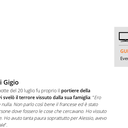
GUI
Even
i Gigio
tte del 20 luglio fu proprio il
portiere della
 svelò il terrore vissuto dalla sua famiglia
: “
Ero
nulla. Non parlo così bene il francese ed è stato
ersone dove fossero le cose che cercavano. Ho vissuto
re. Ho avuto tanta paura soprattutto per Alessio, avevo
ale
”.