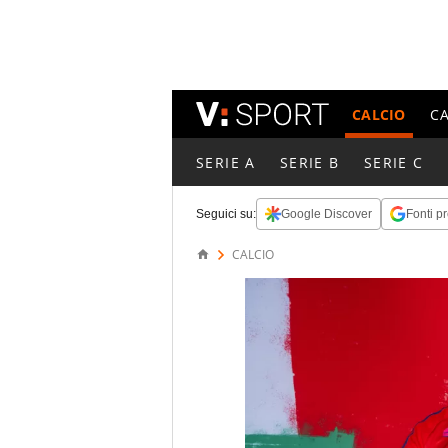
CALCIO
C
SERIE A
SERIE B
SERIE C
Seguici su:
Google Discover
Fonti pr
CALCIO