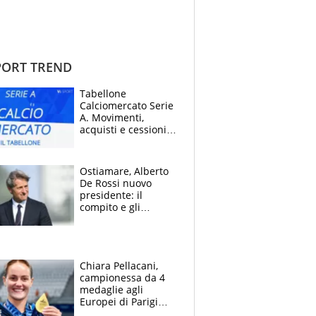
ORT TREND
Tabellone
Calciomercato Serie
A. Movimenti,
acquisti e cessioni:
estate 2026-27
Ostiamare, Alberto
De Rossi nuovo
presidente: il
compito e gli
obiettivi ricevuti dal
figlio Daniele
Chiara Pellacani,
campionessa da 4
medaglie agli
Europei di Parigi
2026: papà