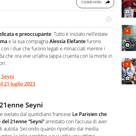
CONDIVIDI
hanno segreti: basket, football, baseball e la capacità
ve altri non vedono granché
elicata e preoccupante
. Tutto è iniziato nell’estate
mma
e la sua compagna
Alessia Elefante
furono
, con i due che furono legati e minacciati mentre i
nda che ora vive un’altra tappa cruenta con la morte in
ri.
e Seyni
il 21 luglio 2023
l 21enne Seyni
ne svelato dal quotidiano francese
Le Parisien che
e del 21enne “Seyni”
arrestato con l’accusa di aver
 di autista. Secondo quanto riportato dai media
Mantes-la-Jolie sarebbe a sua volta una vittima.