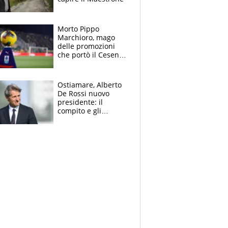
Morto Pippo
Marchioro, mago
delle promozioni
che portò il Cesena
in Europa e scoprì
per primo la classe
di Baresi
Ostiamare, Alberto
De Rossi nuovo
presidente: il
compito e gli
obiettivi ricevuti dal
figlio Daniele