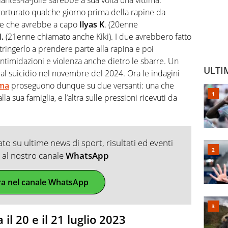
 torturato qualche giorno prima della rapine da
ile che avrebbe a capo
Ilyas K
. (20enne
.
(21enne chiamato anche Kiki). I due avrebbero fatto
tringerlo a prendere parte alla rapina e poi
ntimidazioni e violenza anche dietro le sbarre. Un
ULTI
l suicidio nel novembre del 2024. Ora le indagini
mma
proseguono dunque su due versanti: una che
la sua famiglia, e l’altra sulle pressioni ricevuti da
o su ultime news di sport, risultati ed eventi
ti al nostro canale
WhatsApp
ra nel canale WhatsApp
 il 20 e il 21 luglio 2023