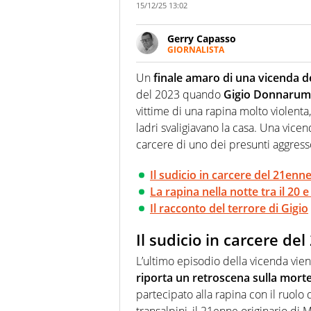
15/12/25 13:02
Gerry Capasso
GIORNALISTA
Per lui gli sport americani non 
innata di trovare la notizia do
Un
finale amaro di una vicenda d
del 2023 quando
Gigio Donnaru
vittime di una rapina molto violenta
ladri svaligiavano la casa. Una vice
carcere di uno dei presunti aggresso
Il sudicio in carcere del 21enn
La rapina nella notte tra il 20 e 
Il racconto del terrore di Gigio
Il sudicio in carcere de
L’ultimo episodio della vicenda vie
riporta un retroscena sulla mort
partecipato alla rapina con il ruolo
transalpini, il 21enne originario di 