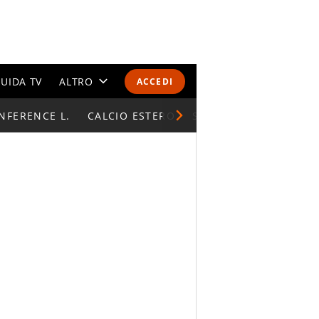
UIDA TV
ALTRO
ACCEDI
NFERENCE L.
CALENDARI E CLASSIFICHE
CALCIO ESTERO
SUPERCOPPA ITALIAN
ALTRI SPORT
MONDIALI 2026
OLIMPIADI
GOSSIP
LIFESTYLE