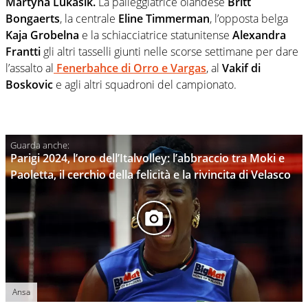
Martyna Lukasik.
La palleggiatrice olandese
Britt
Bongaerts
, la centrale
Eline Timmerman
, l’opposta belga
Kaja Grobelna
e la schiacciatrice statunitense
Alexandra
Frantti
gli altri tasselli giunti nelle scorse settimane per dare
l’assalto al
Fenerbahce di Orro e Vargas
, al
Vakif di
Boskovic
e agli altri squadroni del campionato.
Parigi 2024, l’oro dell’Italvolley: l’abbraccio tra Moki e
Paoletta, il cerchio della felicità e la rivincita di Velasco
Ansa