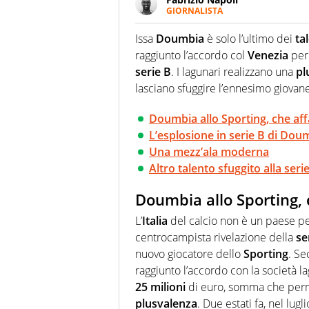
GIORNALISTA
Giornalista professionista, per 
pallanuoto che esalta compete
Issa
Doumbia
è solo l’ultimo dei
ta
più grande festival di waterp
raggiunto l’accordo col
Venezia
per 
serie B
. I lagunari realizzano una
pl
lasciano sfuggire l’ennesimo giovan
Doumbia allo Sporting, che aff
L’esplosione in serie B di Dou
Una mezz’ala moderna
Altro talento sfuggito alla seri
Doumbia allo Sporting, 
L’
Italia
del calcio non è un paese pe
centrocampista rivelazione della
se
nuovo giocatore dello
Sporting
. Se
raggiunto l’accordo con la società 
25 milioni
di euro, somma che perme
plusvalenza
. Due estati fa, nel lug