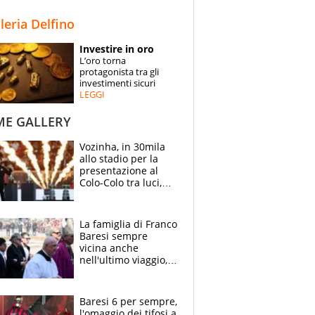
STORIE
lleria Delfino
SPECIALI
Investire in oro
L’oro torna
ESPERTI
protagonista tra gli
investimenti sicuri
LEGGI
CONTATTI
ME GALLERY
Vozinha, in 30mila
allo stadio per la
presentazione al
Colo-Colo tra luci,
spettacolo, elicotteri
e paracadutisti
La famiglia di Franco
Baresi sempre
vicina anche
nell'ultimo viaggio,
la moglie Maura, i
figli e i suoi cari
circondati
Baresi 6 per sempre,
dall'affetto dei tifosi
l'omaggio dei tifosi a