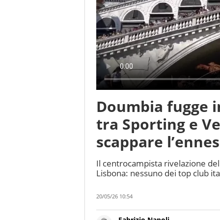
Doumbia fugge in
tra Sporting e Ven
scappare l’enne
Il centrocampista rivelazione del
Lisbona: nessuno dei top club ita
20/05/26 10:54
Fabrizio Napoli