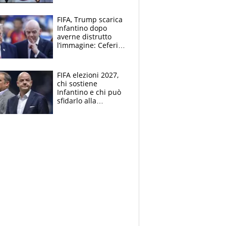
FIFA, Trump scarica
Infantino dopo
averne distrutto
l’immagine: Ceferin
sceglie la
Supercoppa per il
contrattacco
FIFA elezioni 2027,
chi sostiene
Infantino e chi può
sfidarlo alla
presidenza: la
nuova geografia del
calcio