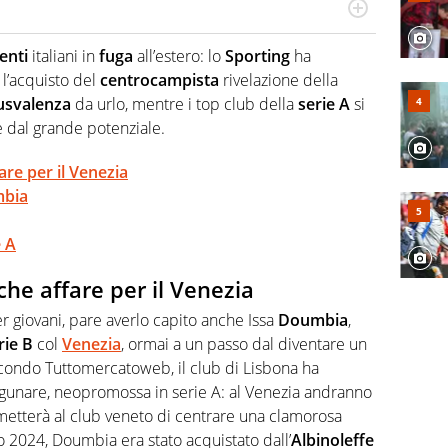
Virgilio Sport segue anche il calcio ma è con la
nze e passioni. Cura la comunicazione di HaBaWaBa, il
lenti
italiani in
fuga
all’estero: lo
Sporting
ha
olo per bambini al mondo
l’acquisto del
centrocampista
rivelazione della
usvalenza
da urlo, mentre i top club della
serie A
si
e dal grande potenziale.
are per il Venezia
mbia
e A
che affare per il Venezia
r giovani, pare averlo capito anche Issa
Doumbia
,
rie B
col
Venezia
, ormai a un passo dal diventare un
condo Tuttomercatoweb, il club di Lisbona ha
lagunare, neopromossa in serie A: al Venezia andranno
tterà al club veneto di centrare una clamorosa
lio 2024, Doumbia era stato acquistato dall’
Albinoleffe