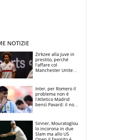
ME NOTIZIE
Zirkzee alla Juve in
prestito, perché
l'affare col
Manchester United
è possibile: un club
stringe per Vlahovic
Inter, per Romero il
problema non è
l'Atletico Madrid
bensì Pavard: il no
del francese
allontana l'argentino
Sinner, Mouratoglou
lo incorona in due
Slam ma allo US
Open il favorito è