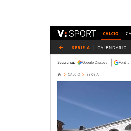
CALCIO
C
SERIE A
CALENDARIO
Seguici su:
Google Discover
Fonti pr
CALCIO
SERIE A