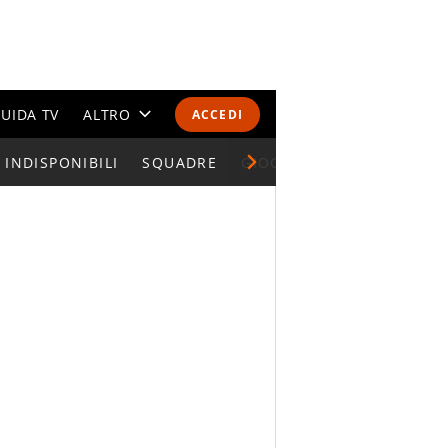
UIDA TV
ALTRO
ACCEDI
INDISPONIBILI
CALENDARI E CLASSIFICHE
SQUADRE
GIOCATORI SERIE A
ALTRI SPORT
MONDIALI 2026
OLIMPIADI
GOSSIP
LIFESTYLE