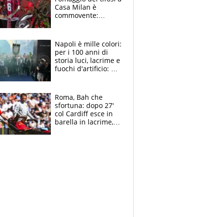
Casa Milan è
commovente:
maglie, bandiere,
sciarpe, lacrime e
bigliettini
Napoli è mille colori:
per i 100 anni di
storia luci, lacrime e
fuochi d'artificio: De
Laurentiis salta al
coro anti-Juve
Roma, Bah che
sfortuna: dopo 27'
col Cardiff esce in
barella in lacrime,
Dybala rigore da
schiaffi, i giallorossi
prendono 3 gol in
45'