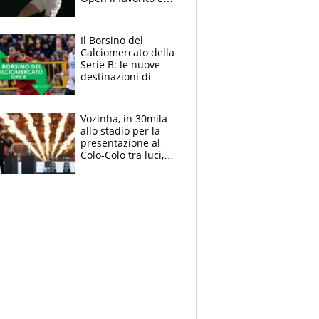
Alcaraz. Laila,
passerella nel
museo
Il Borsino del
Calciomercato della
Serie B: le nuove
destinazioni di
Pittarello, Dorval e
Parigi
Vozinha, in 30mila
allo stadio per la
presentazione al
Colo-Colo tra luci,
spettacolo, elicotteri
e paracadutisti