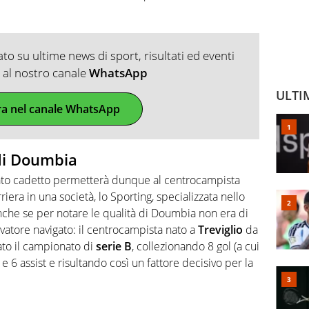
o su ultime news di sport, risultati ed eventi
ti al nostro canale
WhatsApp
ULTI
ra nel canale WhatsApp
 di Doumbia
ato cadetto permetterà dunque al centrocampista
riera in una società, lo Sporting, specializzata nello
Anche se per notare le qualità di Doumbia non era di
vatore navigato: il centrocampista nato a
Treviglio
da
cato il campionato di
serie B
, collezionando 8 gol (a cui
) e 6 assist e risultando così un fattore decisivo per la