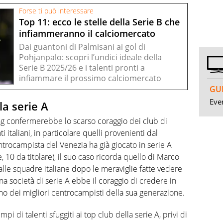
Forse ti può interessare
Top 11: ecco le stelle della Serie B che
infiammeranno il calciomercato
Dai guantoni di Palmisani ai gol di
Pohjanpalo: scopri l’undici ideale della
Serie B 2025/26 e i talenti pronti a
infiammare il prossimo calciomercato
GUI
Even
la serie A
ng confermerebbe lo scarso coraggio dei club di
i italiani, in particolare quelli provenienti dal
trocampista del Venezia ha già giocato in serie A
 10 da titolare), il suo caso ricorda quello di Marco
alle squadre italiane dopo le meraviglie fatte vedere
na società di serie A ebbe il coraggio di credere in
no dei migliori centrocampisti della sua generazione.
pi di talenti sfuggiti ai top club della serie A, privi di