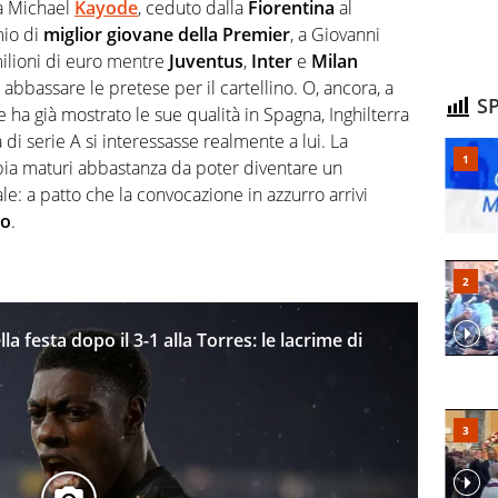
da Michael
Kayode
, ceduto dalla
Fiorentina
al
mio di
miglior giovane della Premier
, a Giovanni
milioni di euro mentre
Juventus
,
Inter
e
Milan
abbassare le pretese per il cartellino. O, ancora, a
SP
he ha già mostrato le sue qualità in Spagna, Inghilterra
di serie A si interessasse realmente a lui. La
ia maturi abbastanza da poter diventare un
e: a patto che la convocazione in azzurro arrivi
io
.
la festa dopo il 3-1 alla Torres: le lacrime di