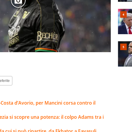
eferite
-Costa d’Avorio, per Mancini corsa contro il
ezia si scopre una potenza: il colpo Adams tra i
da cui si può ripartire, da Ekhator a Favasuli