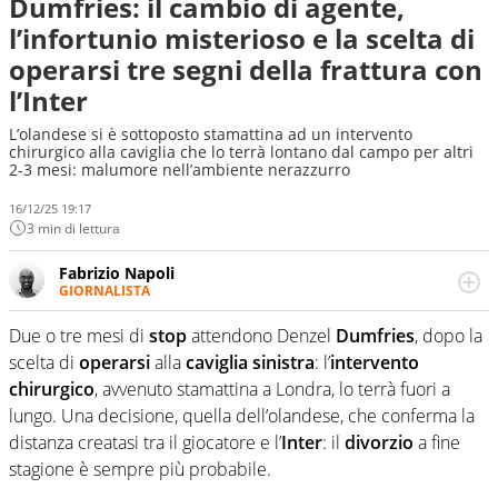
Dumfries: il cambio di agente,
l’infortunio misterioso e la scelta di
operarsi tre segni della frattura con
l’Inter
L’olandese si è sottoposto stamattina ad un intervento
chirurgico alla caviglia che lo terrà lontano dal campo per altri
2-3 mesi: malumore nell’ambiente nerazzurro
16/12/25 19:17
3 min di lettura
Fabrizio Napoli
GIORNALISTA
Giornalista professionista, per Virgilio Sport segue anche
il calcio ma è con la pallanuoto che esalta competenze e
Due o tre mesi di
stop
attendono Denzel
Dumfries
, dopo la
passioni. Cura la comunicazione di HaBaWaBa, il più
scelta di
operarsi
alla
caviglia
sinistra
: l’
intervento
grande festival di waterpolo per bambini al mondo
chirurgico
, avvenuto stamattina a Londra, lo terrà fuori a
lungo. Una decisione, quella dell’olandese, che conferma la
distanza creatasi tra il giocatore e l’
Inter
: il
divorzio
a fine
stagione è sempre più probabile.