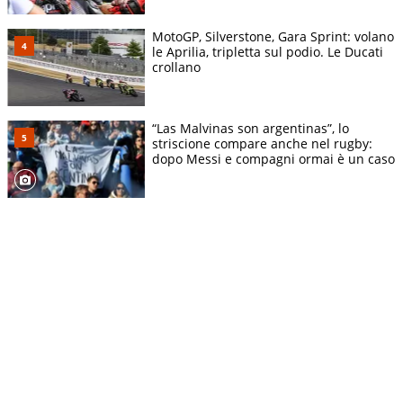
MotoGP, Silverstone, Gara Sprint: volano
le Aprilia, tripletta sul podio. Le Ducati
crollano
“Las Malvinas son argentinas”, lo
striscione compare anche nel rugby:
dopo Messi e compagni ormai è un caso