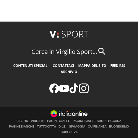
Cerca in Virgilio Sport...
CONTENUTI SPECIALI
CONTATTACI
MAPPA DEL SITO
FEED RSS
ARCHIVIO
LIBERO
VIRGILIO
PAGINEGIALLE
PAGINEGIALLE SHOP
PGCASA
PAGINEBIANCHE
TUTTOCITTÀ
DILEI
SIVIAGGIA
QUIFINANZA
BUONISSIMO
SUPEREVA