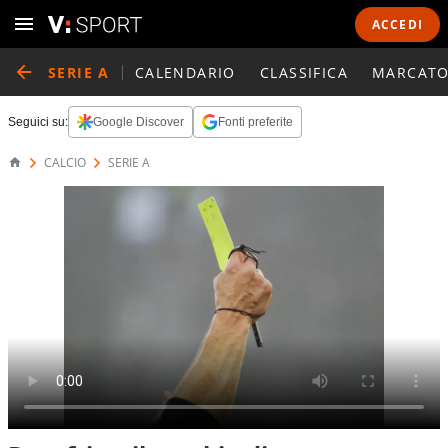
ACCEDI
SERIE A
CALENDARIO
CLASSIFICA
MARCATO
Seguici su:
Google Discover
Fonti preferite
CALCIO
SERIE A