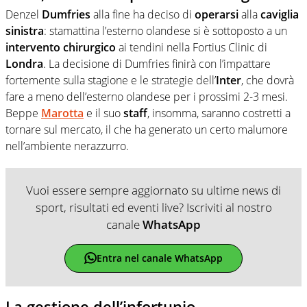
Denzel
Dumfries
alla fine ha deciso di
operarsi
alla
caviglia
sinistra
: stamattina l’esterno olandese si è sottoposto a un
intervento
chirurgico
ai tendini nella Fortius Clinic di
Londra
. La decisione di Dumfries finirà con l’impattare
fortemente sulla stagione e le strategie dell’
Inter
, che dovrà
fare a meno dell’esterno olandese per i prossimi 2-3 mesi.
Beppe
Marotta
e il suo
staff
, insomma, saranno costretti a
tornare sul mercato, il che ha generato un certo malumore
nell’ambiente nerazzurro.
Vuoi essere sempre aggiornato su ultime news di
sport, risultati ed eventi live? Iscriviti al nostro
canale
WhatsApp
Entra nel canale WhatsApp
La gestione dell’infortunio