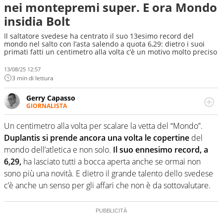
nei montepremi super. E ora Mondo
insidia Bolt
Il saltatore svedese ha centrato il suo 13esimo record del
mondo nel salto con l’asta salendo a quota 6,29: dietro i suoi
primati fatti un centimetro alla volta c’è un motivo molto preciso
13/08/25 12:57
3 min di lettura
Gerry Capasso
GIORNALISTA
Per lui gli sport americani non hanno segreti: basket,
football, baseball e la capacità innata di trovare la notizia
Un centimetro alla volta per scalare la vetta del “Mondo”.
dove altri non vedono granché
Duplantis si prende ancora una volta le copertine
del
mondo dell’atletica e non solo.
Il suo ennesimo record, a
6,29,
ha lasciato tutti a bocca aperta anche se ormai non
sono più una novità. E dietro il grande talento dello svedese
c’è anche un senso per gli affari che non è da sottovalutare.