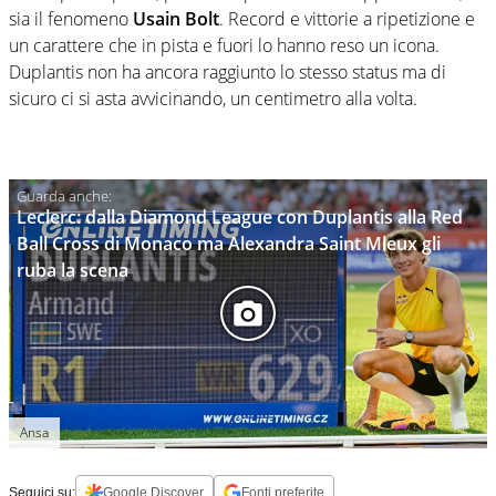
sia il fenomeno
Usain Bolt
. Record e vittorie a ripetizione e
un carattere che in pista e fuori lo hanno reso un icona.
Duplantis non ha ancora raggiunto lo stesso status ma di
sicuro ci si asta avvicinando, un centimetro alla volta.
Leclerc: dalla Diamond League con Duplantis alla Red
Ball Cross di Monaco ma Alexandra Saint Mleux gli
ruba la scena
Ansa
Seguici su:
Google Discover
Fonti preferite