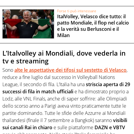
Forse ti può interessare
ItalVolley, Velasco dice tutto: il
patto Mondiale, il flop nel calcio
e la verità su Berlusconi e il
Milan
L’Italvolley ai Mondiali, dove vederla in
tv e streaming
Sono
alte le aspettative dei tifosi sul sestetto di Velasco
,
reduce a fine luglio dal successo in Volleyball Nations
League, il secondo di fila. L’Italia ha una
striscia aperta di 29
successi di fila in match ufficiali
e ha dimostrato proprio a
Lodz, alle VNL Finals, anche di saper soffrire: alle Olimpiadi
dello scorso anno a Parigi aveva vinto praticamente tutte le
partite dominando. Tutte le sfide delle Azzurre ai Mondiali
thailandesi (finale il 7 settembre a Bangkok) saranno
visibili
sui canali Rai in chiaro
e sulle piattaforme
DAZN e VBTV