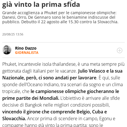
già vinto la prima sfida
Grande accoglienza a Phuket per le campionesse olimpiche:
Danesi, Orro, De Gennaro sono le beniamine indiscusse del
pubblico. Debutto il 22 agosto alle 15.30 contro la Slovacchia.
20/08/25 13:56
Rino Dazzo
GIORNALISTA
Se mai ci fosse modo di traslare il glossario del calcio in
una nicchia di esperti, lui ne farebbe parte. Non si perde
Phuket, incantevole isola thailandese, è una meta sempre più
una svista arbitrale né gli umori social del mondo delle
gettonata dagli italiani per le vacanze.
Julio Velasco e la sua
curve
Nazionale, però, ci sono andati per lavorare
. È qui, sulle
sponde dell’Oceano Indiano, tra scenari da sogno e un clima
tropicale, che
le campionesse olimpiche giocheranno le
prime partite dei Mondiali.
L’obiettivo è arrivare alle sfide
decisive di Bangkok nelle migliori condizioni possibili,
vincendo il girone che comprende Belgio, Cuba e
Slovacchia.
Ancor prima di scendere in campo, Egonu e
compagne hanno già vinto la prima partita: sono le