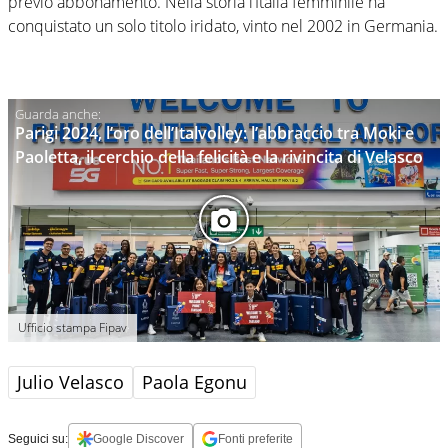
previo abbonamento. Nella storia l’Italia femminile ha
conquistato un solo titolo iridato, vinto nel 2002 in Germania.
Parigi 2024, l’oro dell’Italvolley: l’abbraccio tra Moki e
Paoletta, il cerchio della felicità e la rivincita di Velasco
Ufficio stampa Fipav
Julio Velasco
Paola Egonu
Seguici su:
Google Discover
Fonti preferite