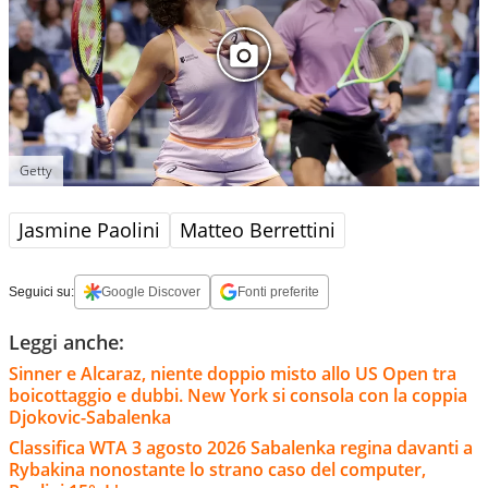
Getty
Jasmine Paolini
Matteo Berrettini
Seguici su:
Google Discover
Fonti preferite
Leggi anche:
Sinner e Alcaraz, niente doppio misto allo US Open tra
boicottaggio e dubbi. New York si consola con la coppia
Djokovic-Sabalenka
Classifica WTA 3 agosto 2026 Sabalenka regina davanti a
Rybakina nonostante lo strano caso del computer,