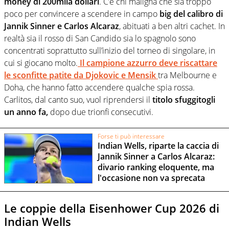
money di 200mila dollari
. C’è chi maligna che sia troppo
poco per convincere a scendere in campo
big del calibro di
Jannik Sinner e Carlos Alcaraz
, abituati a ben altri cachet. In
realtà sia il rosso di San Candido sia lo spagnolo sono
concentrati soprattutto sull’inizio del torneo di singolare, in
cui si giocano molto.
Il campione azzurro deve riscattare
le sconfitte patite da Djokovic e Mensik
tra Melbourne e
Doha, che hanno fatto accendere qualche spia rossa.
Carlitos, dal canto suo, vuol riprendersi il
titolo sfuggitogli
un anno fa,
dopo due trionfi consecutivi.
Forse ti può interessare
Indian Wells, riparte la caccia di
Jannik Sinner a Carlos Alcaraz:
divario ranking eloquente, ma
l'occasione non va sprecata
Le coppie della Eisenhower Cup 2026 di
Indian Wells