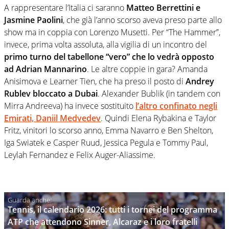
A rappresentare l’Italia ci saranno
Matteo Berrettini e
Jasmine Paolini
, che già l’anno scorso aveva preso parte allo
show ma in coppia con Lorenzo Musetti. Per “The Hammer”,
invece, prima volta assoluta, alla vigilia di un incontro del
primo turno del tabellone “vero” che lo vedrà opposto
ad Adrian Mannarino
. Le altre coppie in gara? Amanda
Anisimova e Learner Tien, che ha preso il posto di
Andrey
Rublev bloccato a Dubai
. Alexander Bublik (in tandem con
Mirra Andreeva) ha invece sostituito
l’altro confinato negli
Emirati, Daniil Medvedev
. Quindi Elena Rybakina e Taylor
Fritz, vinitori lo scorso anno, Emma Navarro e Ben Shelton,
Iga Swiatek e Casper Ruud, Jessica Pegula e Tommy Paul,
Leylah Fernandez e Felix Auger-Aliassime.
Tennis, il calendario 2026: tutti i tornei del programma
ATP che attendono Sinner, Alcaraz e i loro fratelli