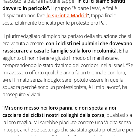
nascosto la paura in alcune tappe
“in cui ci siamo sentiti
davvero in pericolo”.
Il gruppo “è parte lesa”, e “mi è
dispiaciuto non fare
lo sprint a Madrid
“, tappa finale
sostanzialmente troncata per le proteste pro Pal.
Il plurimedagliato olimpico ha parlato della situazione che si
era venuta a creare,
con i ciclisti nei pulmini che dovevano
rassicurare a casa le famiglie sulla loro incolumità.
E ha
aggiunto di non ritenere giusto il modo di manifestare,
comprendendo lo stato d’animo dei corridori nella Israel. “Se
mi avessero offerto qualche anno fa un triennale con loro,
avrei firmato senza indugio: sarei potuto essere in quella
squadra perché sono un professionista, è il mio lavoro”, ha
proseguito Viviani.
“Mi sono messo nei loro panni, e non spetta a noi
cacciare dei ciclisti nostri colleghi dalla corsa
, qualsiasi sia
la loro maglia. Mi sarebbe piaciuto correre una Vuelta senza
intoppi, anche se sostengo che sia stato giusto protestare per