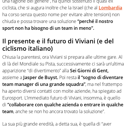
una ragione del genere”, ha quindi sostenuto il quasi ex
ciclista, che si augura inoltre che la Israel (che al
Lombardia
ha corso senza questo nome per evitare altre tensioni) non
chiuda e possa trovare una soluzione
“perché il nostro
sport non ha bisogno di un team in meno”.
Il presente e il futuro di Viviani (e del
ciclismo italiano)
Chiusa la parentesi, ora Viviani si prepara alle ultime gare. Al
di là del Mondiale su Pista, successivamente ci sarà un’ultima
apparizione “di divertimento” alla
Sei Giorni di Gent,
assieme a
Jasper de Buyst.
Poi resta
il “sogno di diventare
team manager di una grande squadra”
, ma nel frattempo
ha aperto diversi contatti con molte aziende, ha spiegato ad
Eurosport. L’immediato futuro di Viviani, insomma, è quello
di
“collaborare con qualche azienda o entrare in qualche
team
, anche se non ho ancora trovato la soluzione”.
La sua più grande eredità, a detta sua, è quella di “aver