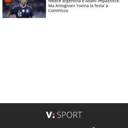
febbre argentina e Adani impazzisce.
Ma Antognoni ‘rovina la festa’ a
Commisso