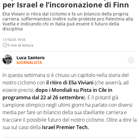
per Israel e l’incoronazione di Finn
Elia Viviani si ritira dal ciclismo e fa un bilancio della propria
carriera, soffermandosi inoltre sulle proteste pro Palestina alla
Vuelta e indicando chi in Italia può essere il futuro della
disciplina
11/10/25 19:55
5 min di lettura
Luca Santoro
GIORNALISTA
Esperto di Motorsport ma, più in generale, appassionato
di tutto ciò che sia Sport, anche senza il Motor. Dà il
In questa settimana si è chiuso un capitolo nella storia del
meglio di sé quando la strada fa largo alle due o alle
nostro ciclismo con
il ritiro di Elia Viviani
(che avverrà, ad
quattro ruote
essere precisi,
dopo i Mondiali su Pista in Cile in
programma dal 22 al 26 settembre
). E il pistard già
campione olimpico negli ultimi giorni ha parlato con diversi
media per fare un bilancio della sua sfavillante carriera e
tracciare il possibile futuro del nostro ciclismo. Oltre a dire la
sua sul caso della
Israel Premier Tech.