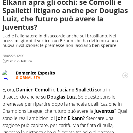
Elkann apra gli occhi: se Comolli e
Spalletti litigano anche per Douglas
Luiz, che futuro può avere la
Juventus?
L'ad e l'allenatore in disaccordo anche sul brasiliano. Nei
prossimi giorni il vertice con Elkann che ha detto no a una
nuova rivoluzione: le premesse non lasciano ben sperare
28/05/26 12:00
5 min di lettura
Domenico Esposito
GIORNALISTA
Da vent’anni in campo e sul campo per vivere ogni evento
in tutte le sue sfaccettature. Passione smisurata per il
E, ora,
Damien Comolli
e
Luciano Spalletti
sono in
calcio e per la sfera di cuoio. Il pallone è una cosa
disaccordo anche su
Douglas Luiz.
Se queste sono le
serissima, guai a dirgli di no
premesse per ripartire dopo la mancata qualificazione in
Champions League, che futuro può avere la
Juventus
? Quali
sono le reali ambizioni di
John Elkann
? Steccare una
stagione può capitare, per carità. Ma far finta di nulla,
ignorare la distanza che si è creata tra ad e allenatore,