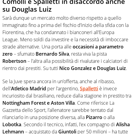
Comolli e Spalletti in disaccordo anche
su Douglas Luiz
Sarà dunque un mercato molto diverso rispetto a quello
immaginato fino a prima del fischio d’inizio della sfida con la
Fiorentina, che ha condannato i bianconeri all’Europa
League. Meno soldi da investire e la necessità di imboccare
strade alternative. Una porta alle
occasioni a parametro
zero
– sfumato
Bernardo Silva
, resta viva la pista
Robertson
– l’altra alla possibilità di rivalutare i calciatori di
rientro dai prestiti. Su tutti
Nico Gonzalez e Douglas Luiz
.
Se la Juve spera ancora in un’offerta, anche al ribasso,
dell’
Atletico Madrid
per l’argentino,
Spalletti
è invece
incuriosito dal brasiliano, reduce dalla stagione in prestito tra
Nottingham Forest e Aston Villa
. Come riferisce La
Gazzetta dello Sport, l’allenatore sarebbe tentato dal
rilanciarlo in una posizione diversa, alla
Pizarro
o alla
Lobotka
. Secondo il tecnico, infatti, l’ex compagno di
Alisha
Lehmann
– acquistato da
Giuntoli
per 50 milioni – ha tutte