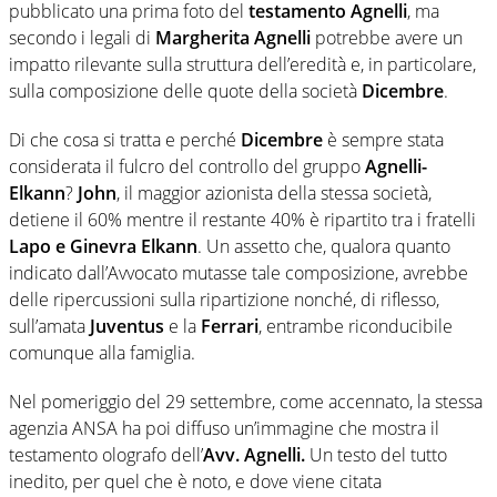
pubblicato una prima foto del
testamento Agnelli
, ma
secondo i legali di
Margherita Agnelli
potrebbe avere un
impatto rilevante sulla struttura dell’eredità e, in particolare,
sulla composizione delle quote della società
Dicembre
.
Di che cosa si tratta e perché
Dicembre
è sempre stata
considerata il fulcro del controllo del gruppo
Agnelli-
Elkann
?
John
, il maggior azionista della stessa società,
detiene il 60% mentre il restante 40% è ripartito tra i fratelli
Lapo e Ginevra Elkann
. Un assetto che, qualora quanto
indicato dall’Avvocato mutasse tale composizione, avrebbe
delle ripercussioni sulla ripartizione nonché, di riflesso,
sull’amata
Juventus
e la
Ferrari
, entrambe riconducibile
comunque alla famiglia.
Nel pomeriggio del 29 settembre, come accennato, la stessa
agenzia ANSA ha poi diffuso un’immagine che mostra il
testamento olografo dell’
Avv. Agnelli.
Un testo del tutto
inedito, per quel che è noto, e dove viene citata