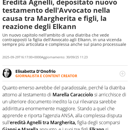
Eredità Agnelli, depositato nuovo
testamento dell'Avvocato nella
causa tra Margherita e figli, la
reazione degli Elkann
Un nuovo capitolo nell'ambito di una diatriba che vede
contrapposti la figlia dell'Avvocato agli Elkann, in una vicenda
sempre più articolata e complessa anche sul piano processuale
2025-09-29T16:17:00+0000
Aggiornamento:
30/09/25 11:23
Elisabetta D'Onofrio
GIORNALISTA E CONTENT CREATOR
Giornalista professionista dal 2007, scrive per curiosità
personale e necessità: soprattutto di calcio, di sport e dei
Quanto emerso avrebbe del paradossale, perché la diatriba
suoi protagonisti, concedendosi innocenti evasioni
attorno al testamento di
Marella Caracciolo
si arricchisce di
nell'ambito della creazione di format. Un tempo ala
un ulteriore documento inedito la cui rilevanza sarebbe
destra, oggi si sente a suo agio nel ruolo di libero. Cura
addirittura enormemente maggiore. Stando a quel che
una classifica riservata dei migliori 5 calciatori di sempre.
apprende e riporta l’agenzia ANSA, alla complessa disputa
sull’
eredità Agnelli tra Margherita,
figlia degli scomparsi
Gianni e Marella
appunto, e i suoi tre figli
Elkann
si