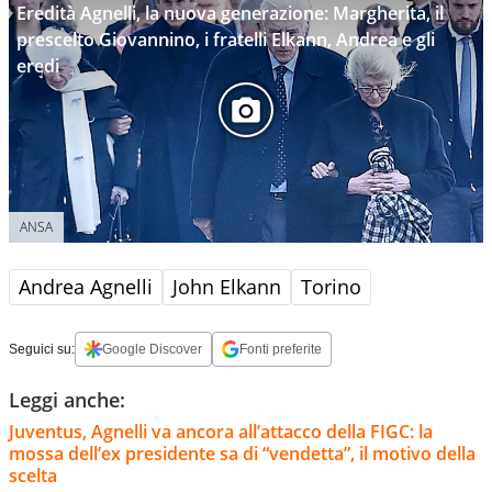
Eredità Agnelli, la nuova generazione: Margherita, il
prescelto Giovannino, i fratelli Elkann, Andrea e gli
eredi
ANSA
Andrea Agnelli
John Elkann
Torino
Seguici su:
Google Discover
Fonti preferite
Leggi anche:
Juventus, Agnelli va ancora all’attacco della FIGC: la
mossa dell’ex presidente sa di “vendetta”, il motivo della
scelta