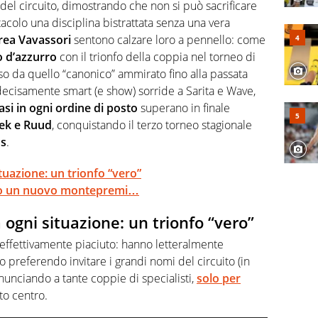
 di volley o di curling: ve ne farà innamorare
del circuito, dimostrando che non si può sacrificare
tacolo una disciplina bistrattata senza una vera
rea Vavassori
sentono calzare loro a pennello: come
o d’azzurro
con il trionfo della coppia nel torneo di
o da quello “canonico” ammirato fino alla passata
ecisamente smart (e show) sorride a Sarita e Wave,
si in ogni ordine di posto
superano in finale
ek e Ruud
, conquistando il terzo torneo stagionale
os
.
situazione: un trionfo “vero”
to un nuovo montepremi…
a ogni situazione: un trionfo “vero”
ia effettivamente piaciuto: hanno letteralmente
to preferendo invitare i grandi nomi del circuito (in
rinunciando a tante coppie di specialisti,
solo per
to centro.