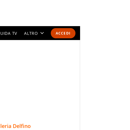
UIDA TV
ALTRO
ACCEDI
CALENDARI E CLASSIFICHE
ALTRI SPORT
MONDIALI 2026
OLIMPIADI
GOSSIP
LIFESTYLE
lleria Delfino