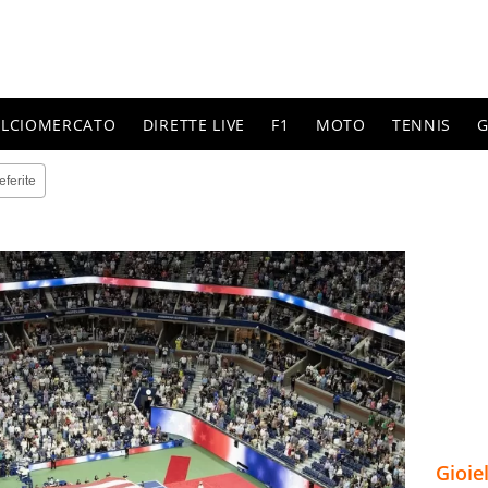
ALCIOMERCATO
DIRETTE LIVE
F1
MOTO
TENNIS
G
eferite
Gioie