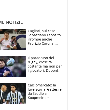
ME NOTIZIE
Cagliari, sul caso
Sebastiano Esposito
irrompe anche
Fabrizio Corona:
“Ecco cosa è
successo, ho le
prove”
Il paradosso del
rugby, crescita
costante ma non per
i giocatori: Dupont
(il più pagato al
mondo) guadagna
solo 1,4 milioni
Calciomercato: la
all'anno
Juve sogna Frattesi e
dà l’addio a
Koopmeiners,
Romero si allontana
dall’Inter, Fiorentina