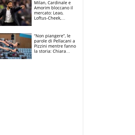
scatenata
Milan, Cardinale e
Amorim bloccano il
mercato: Leao,
Loftus-Cheek,
Estupinian e
Gimenez in bilico,
Soulè e Osorio nel
“Non piangere”, le
mirino
parole di Pellacani a
Pizzini mentre fanno
la storia: Chiara
batte anche il
record di Ceccon