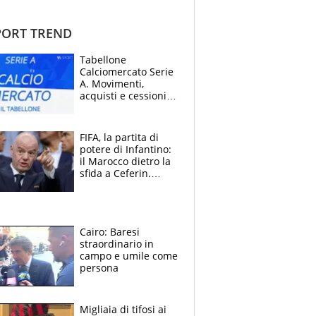
ORT TREND
Tabellone
Calciomercato Serie
A. Movimenti,
acquisti e cessioni:
estate 2026-27
FIFA, la partita di
potere di Infantino:
il Marocco dietro la
sfida a Ceferin.
Scontro sul
Mondiale a 64
squadre, l’ira di Figo
Cairo: Baresi
straordinario in
campo e umile come
persona
Migliaia di tifosi ai