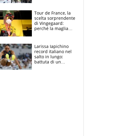
rito della Norvegia
di Haaland e
compagni
Tour de France, la
scelta sorprendente
di Vingegaard:
perché la maglia
gialla indossa la
mascherina, il
rischio da evitare
Larissa Iapichino
record italiano nel
salto in lungo:
battuta di un
centimetro mamma
Fiona May