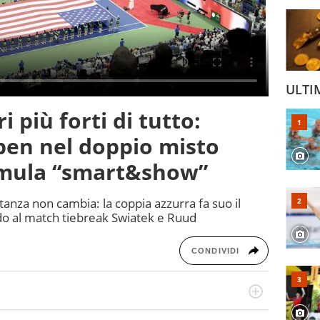
ULTI
i più forti di tutto:
pen nel doppio misto
rmula “smart&show”
tanza non cambia: la coppia azzurra fa suo il
o al match tiebreak Swiatek e Ruud
CONDIVIDI
o a tutto campo, è il tuttologo di Virgilio Sport. Provate a