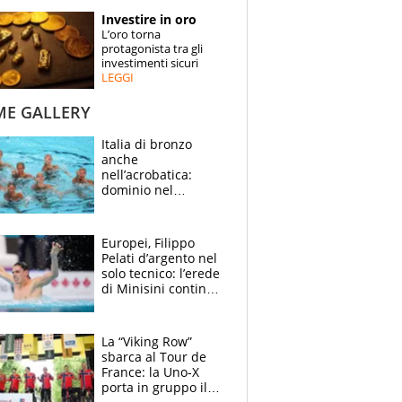
STORIE
Investire in oro
L’oro torna
SPECIALI
protagonista tra gli
investimenti sicuri
LEGGI
ESPERTI
ME GALLERY
CONTATTI
Italia di bronzo
anche
nell’acrobatica:
dominio nel
medagliere, ora
tocca a Ceccon, Curti
e compagni
Europei, Filippo
continuare
Pelati d’argento nel
solo tecnico: l’erede
di Minisini continua
a stupire, Los
Angeles è già nel
mirino
La “Viking Row”
sbarca al Tour de
France: la Uno-X
porta in gruppo il