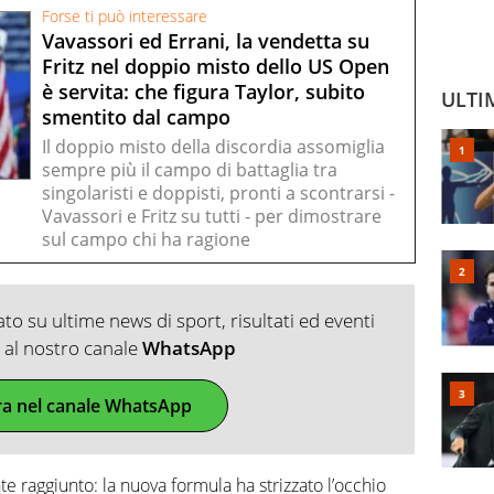
Forse ti può interessare
Vavassori ed Errani, la vendetta su
Fritz nel doppio misto dello US Open
è servita: che figura Taylor, subito
ULTI
smentito dal campo
Il doppio misto della discordia assomiglia
sempre più il campo di battaglia tra
singolaristi e doppisti, pronti a scontrarsi -
Vavassori e Fritz su tutti - per dimostrare
sul campo chi ha ragione
o su ultime news di sport, risultati ed eventi
ti al nostro canale
WhatsApp
ra nel canale WhatsApp
te raggiunto: la nuova formula ha strizzato l’occhio