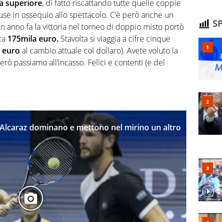
a superiore
, di fatto riscattando tutte quelle coppie
se in ossequio allo spettacolo. C’è però anche un
SP
n anno fa la vittoria nel torneo di doppio misto portò
rca
175mila euro.
Stavolta si viaggia a cifre cinque
 euro
al cambio attuale col dollaro). Avete voluto la
ò passiamo all’incasso. Felici e contenti (e del
e Alcaraz dominano e mettono nel mirino un altro