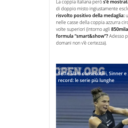
La coppia italiana però
s’è mostrat
di doppio misto ingiustamente esclu
risvolto positivo della medaglia:
u
nelle casse della coppia azzurra ci
volte superiori (intorno agli
850mila
formula “smart&show”?
Adesso per
domani non v’è certezza).
Sette Slam consecutivi, Sinner 
record: le serie più lunghe