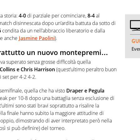
ta storia:
4-0
di parziale per cominciare,
8-4
al
tch disinnescata dopo un’ardita battuta da sotto di
6
condita da un nell’abbraccio liberatorio e dalla
nte anche
Jasmine Paolini
).
GUI
Even
rattutto un nuovo montepremi…
va superato senza grosse difficoltà quella
Collins e Chris Harrison
(quest’ultimo peraltro buon
i set per 4-2 4-2.
semifinale, quella che ha visto
Draper e Pegula
eak per 10-8 dopo una battaglia senza esclusione di
’ultimi sono stati bravi soprattutto a risalire la
la finale hanno subito la maggiore attitudine di
 doppio, dimostrando di aver interpretato però nella
così si può definire) del torneo.