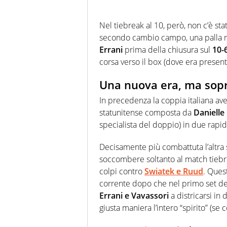
Nel tiebreak al 10, però, non c’è sta
secondo cambio campo, una palla ma
Errani
prima della chiusura sul
10-
corsa verso il box (dove era prese
Una nuova era, ma sop
In precedenza la coppia italiana ave
statunitense composta da
Danielle 
specialista del doppio) in due rapid
Decisamente più combattuta l’altra 
soccombere soltanto al match tiebr
colpi contro
Swiatek e Ruud
. Quest
corrente dopo che nel primo set del
Errani e Vavassori
a districarsi in
giusta maniera l’intero “spirito” (se 