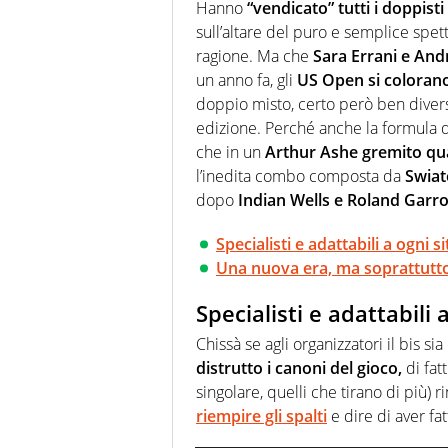
chiedergli di boxe, di scherma,
Hanno
“vendicato” tutti i doppisti
sull’altare del puro e semplice spet
ragione. Ma che
Sara Errani e And
un anno fa, gli
US Open si coloran
doppio misto, certo però ben divers
edizione. Perché anche la formula d
che in un
Arthur Ashe gremito qua
l’inedita combo composta da
Swiat
dopo
Indian Wells e Roland Garr
Specialisti e adattabili a ogni 
Una nuova era, ma soprattut
Specialisti e adattabili 
Chissà se agli organizzatori il bis s
distrutto i canoni del gioco,
di fat
singolare, quelli che tirano di più) 
riempire gli spalti
e dire di aver fat