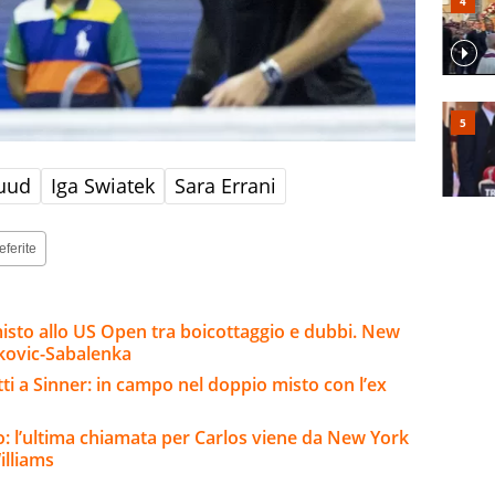
uud
Iga Swiatek
Sara Errani
eferite
misto allo US Open tra boicottaggio e dubbi. New
okovic-Sabalenka
ti a Sinner: in campo nel doppio misto con l’ex
o: l’ultima chiamata per Carlos viene da New York
illiams