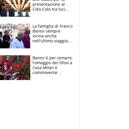
presentazione al
Colo-Colo tra luci,
spettacolo, elicotteri
e paracadutisti
La famiglia di Franco
Baresi sempre
vicina anche
nell'ultimo viaggio,
la moglie Maura, i
figli e i suoi cari
circondati
Baresi 6 per sempre,
dall'affetto dei tifosi
l'omaggio dei tifosi a
Casa Milan è
commovente:
maglie, bandiere,
sciarpe, lacrime e
bigliettini