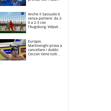
cambiando tutti
Anche il Sassuolo è
senza portiere: da 2-
0 a 2-3 con
l'Augsburg, Volpato
non basta, che
errori di Muric
Europei,
Martinenghi prova a
cancellare i dubbi:
Ceccon tiene tutti
col fiato sospeso.
Pellegrini punta su
Curtis