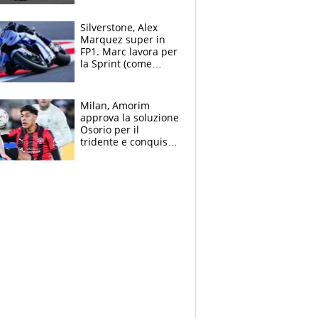
Silverstone, Alex
Marquez super in
FP1. Marc lavora per
la Sprint (come
Martin), bene
Bezzecchi
Milan, Amorim
approva la soluzione
Osorio per il
tridente e conquista
Jashari: la frecciata
dello svizzero all'ex
Allegri