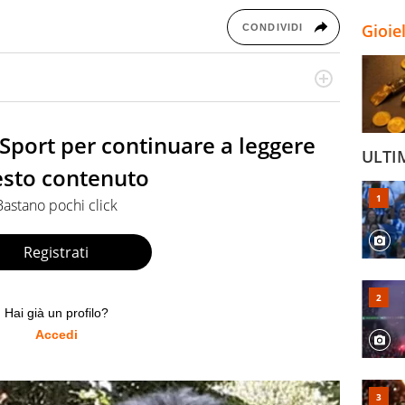
Gioie
CONDIVIDI
o ma umbro d'adozione. Scrive di calcio e di basket dai
lo sport in ogni suo aspetto: storico, tecnico, tattico ed
o Sport per continuare a leggere
ULTI
sto contenuto
Bastano pochi click
Registrati
Hai già un profilo?
Accedi