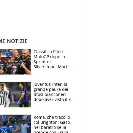
ME NOTIZIE
Classifica Piloti
MotoGP dopo la
Sprint di
Silverstone: Martin
sempre più leader,
Bezzecchi supera
Marquez
Juventus-Inter, la
grande paura dei
tifosi bianconeri
dopo aver visto il ko
nel derby d'Italia
Roma, che tracollo
col Brighton: Gasp
nel baratro se la
prende con i suoi