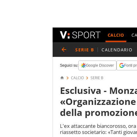
CALCIO
C
SERIE B
CALENDARIO
Seguici su:
Google Discover
Fonti pr
CALCIO
SERIE B
Esclusiva - Monz
«Organizzazione 
della promozion
L'ex attaccante biancorosso, ora 
riassetto societario: «Tanti giova