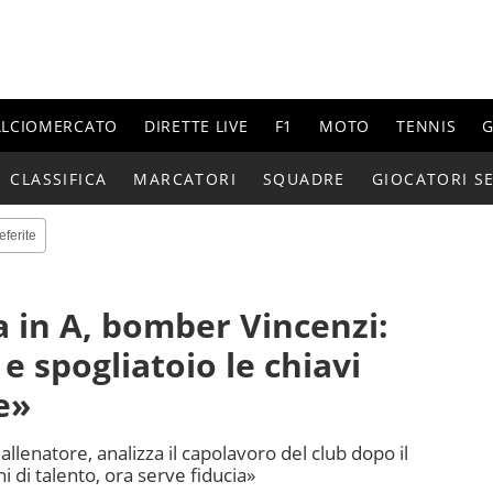
ALCIOMERCATO
DIRETTE LIVE
F1
MOTO
TENNIS
G
CLASSIFICA
MARCATORI
SQUADRE
GIOCATORI SE
eferite
a in A, bomber Vincenzi:
e spogliatoio le chiavi
e»
allenatore, analizza il capolavoro del club dopo il
ni di talento, ora serve fiducia»