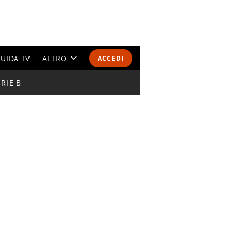
UIDA TV
ALTRO
ACCEDI
RIE B
CALENDARI E CLASSIFICHE
ALTRI SPORT
MONDIALI 2026
OLIMPIADI
GOSSIP
LIFESTYLE