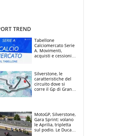
ORT TREND
Tabellone
Calciomercato Serie
A. Movimenti,
acquisti e cessioni:
estate 2026-27
Silverstone, le
caratteristiche del
circuito dove si
corre il Gp di Gran
Bretagna del
Motomondiale
MotoGP, Silverstone,
Gara Sprint: volano
le Aprilia, tripletta
sul podio. Le Ducati
crollano