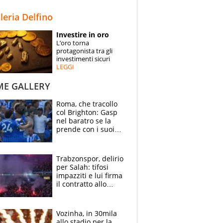
STORIE
lleria Delfino
SPECIALI
Investire in oro
L’oro torna
ESPERTI
protagonista tra gli
investimenti sicuri
LEGGI
CONTATTI
ME GALLERY
Roma, che tracollo
col Brighton: Gasp
nel baratro se la
prende con i suoi
cambiando tutti
Trabzonspor, delirio
per Salah: tifosi
impazziti e lui firma
il contratto allo
stadio
Vozinha, in 30mila
allo stadio per la