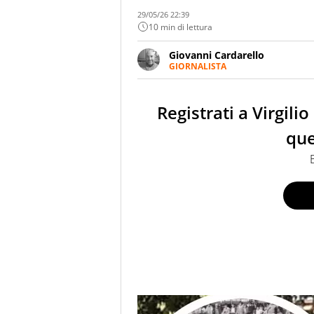
29/05/26 22:39
10 min di lettura
Giovanni Cardarello
GIORNALISTA
Giornalista pubblicista, roman
primi Anni Ottanta, raccontando 
economico.
Registrati a Virgili
que