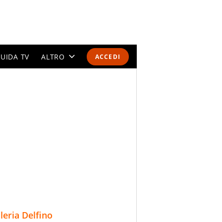
UIDA TV
ALTRO
ACCEDI
CALENDARI E CLASSIFICHE
ALTRI SPORT
MONDIALI 2026
OLIMPIADI
GOSSIP
LIFESTYLE
lleria Delfino