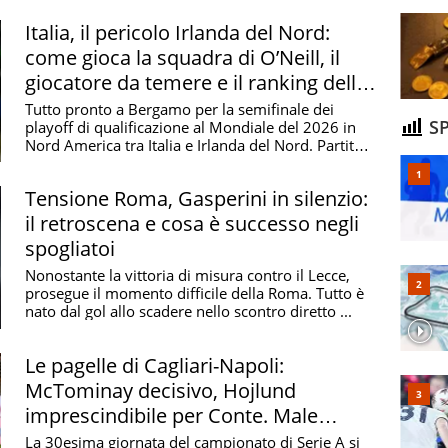
Italia, il pericolo Irlanda del Nord:
come gioca la squadra di O’Neill, il
giocatore da temere e il ranking della
Green & White Army
Tutto pronto a Bergamo per la semifinale dei
SP
playoff di qualificazione al Mondiale del 2026 in
Nord America tra Italia e Irlanda del Nord. Partita
...
Tensione Roma, Gasperini in silenzio:
il retroscena e cosa è successo negli
spogliatoi
Nonostante la vittoria di misura contro il Lecce,
prosegue il momento difficile della Roma. Tutto è
nato dal gol allo scadere nello scontro diretto ...
Le pagelle di Cagliari-Napoli:
McTominay decisivo, Hojlund
imprescindibile per Conte. Male
Palestra
La 30esima giornata del campionato di Serie A si