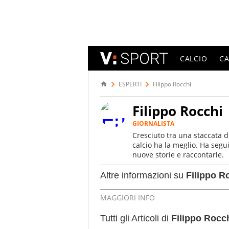
CALCIO
C
ESPERTI
Filippo Rocchi
Filippo Rocchi
GIORNALISTA
Cresciuto tra una staccata d
calcio ha la meglio. Ha segu
nuove storie e raccontarle.
Altre informazioni su
Filippo R
MAGGIORI INFO
Luogo di nascita:
Fermo
Tutti gli Articoli di
Filippo Rocc
Data di nascita:
05-12-2002