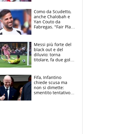
Cacciamani
Como da Scudetto,
anche Chalobah e
Yan Couto da
Fabregas. "Fair Play
Finanziario?
Pagheremo la
multa"
Messi più forte del
black out e del
diluvio: torna
titolare, fa due gol e
un assist e trascina
l'Inter Miami, altro
che ritiro
Fifa, Infantino
chiede scusa ma
non si dimette:
smentito tentativo di
corruzione al
Marocco