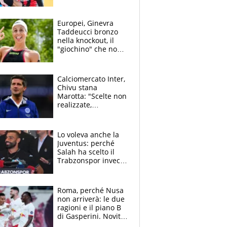
Jashari: la frecciata
dello svizzero all'ex
Allegri
Europei, Ginevra
Taddeucci bronzo
nella knockout, il
"giochino" che non
le piace: "La Senna?
Oggi era pulita"
Calciomercato Inter,
Chivu stana
Marotta: "Scelte non
realizzate,
dobbiamo
completare la
squadra"
Lo voleva anche la
Juventus: perché
Salah ha scelto il
Trabzonspor invece
di un top club
Roma, perché Nusa
non arriverà: le due
ragioni e il piano B
di Gasperini. Novità
su Pellegrini e