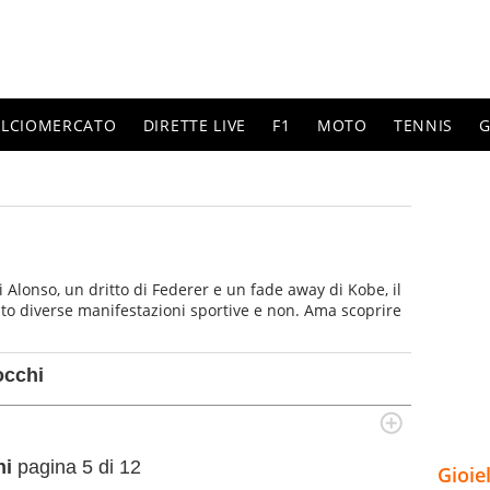
ALCIOMERCATO
DIRETTE LIVE
F1
MOTO
TENNIS
G
i Alonso, un dritto di Federer e un fade away di Kobe, il
ito diverse manifestazioni sportive e non. Ama scoprire
occhi
hi
pagina 5 di 12
Gioie