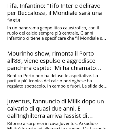
Fifa, Infantino: "Tifo Inter e deliravo
per Beccalossi, il Mondiale sarà una
festa
In un panorama geopolitico catastrofico, con il
ruolo del calcio sempre più centrale, Gianni
Infantino ci tiene a specificare che “il Mondiale sarà
...
Mourinho show, rimonta il Porto
all’88’, viene espulso e aggredisce
panchina ospite: "Mi ha chiamato
traditore 50 volte"
Benfica-Porto non ha deluso le aspettative. La
partita più iconica del calcio portoghese ha
regalato spettacolo, in campo e fuori. La sfida del
Da ...
Juventus, l’annuncio di Milik dopo un
calvario di quasi due anni. E
dall’Inghilterra arriva l’assist di
Douglas Luiz
Ritorno a sorpresa in casa Juventus: Arkadiusz
Milik è tornato ad allenarsi in gruppo. L’attaccante