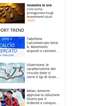
STORIE
Investire in oro
L’oro torna
SPECIALI
protagonista tra gli
investimenti sicuri
LEGGI
ESPERTI
ORT TREND
CONTATTI
Tabellone
Calciomercato Serie
A. Movimenti,
acquisti e cessioni:
estate 2026-27
Silverstone, le
caratteristiche del
circuito dove si
corre il Gp di Gran
Bretagna del
Motomondiale
Milan, Amorim
approva la soluzione
Osorio per il
tridente e conquista