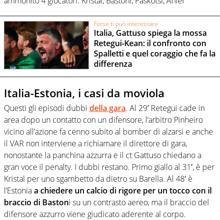
ammonito 4 giocatori: Kristal, Bastoni, Paskotsi, Anier
Forse ti può interessare
Italia, Gattuso spiega la mossa
Retegui-Kean: il confronto con
Spalletti e quel coraggio che fa la
differenza
Italia-Estonia, i casi da moviola
Questi gli episodi dubbi
della gara
. Al 29′ Retegui cade in
area dopo un contatto con un difensore, l’arbitro Pinheiro
vicino all’azione fa cenno subito al bomber di alzarsi e anche
il VAR non interviene a richiamare il direttore di gara,
nonostante la panchina azzurra e il ct Gattuso chiedano a
gran voce il penalty. I dubbi restano. Primo giallo al 31′, è per
Kristal per uno sgambetto da dietro su Barella. Al 48′ è
l’Estonia
a chiedere un calcio di rigore per un tocco con il
braccio di Baston
i su un contrasto aereo, ma il braccio del
difensore azzurro viene giudicato aderente al corpo.