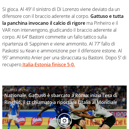
Si gioca. Al 49′ il sinistro di Di Lorenzo viene deviato da un
difensore con il braccio aderente al corpo.
Gattuso e tutta
la panchina invocano il calcio di rigore
ma Pinheiro e il
VAR non intervengono, giudicando il braccio aderente al
corpo. Al 64′ Bastoni commette un fallo tattico sulla
ripartenza di Sappinen e viene ammonito. Al 77′ fallo di
Paskotsi su Kean e ammonizione per il difensore estone. Al
95′ ammonito Anier per una sbracciata su Bastoni. Dopo 5′ di
recupero
Italia-Estonia finisce 5-0.
Nazionale, Gattuso è sbarcato a Roma: inizia l'era di
Ringhio, il ct chiamato a riportare l’Italia al Mondiale