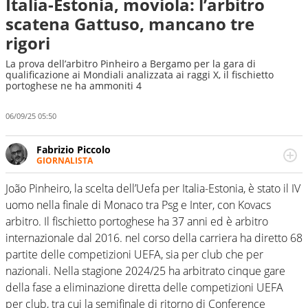
Italia-Estonia, moviola: l’arbitro
scatena Gattuso, mancano tre
rigori
La prova dell’arbitro Pinheiro a Bergamo per la gara di
qualificazione ai Mondiali analizzata ai raggi X, il fischietto
portoghese ne ha ammoniti 4
06/09/25 05:50
Fabrizio Piccolo
GIORNALISTA
Nella sua carriera ha seguito numerose manifestazioni
sportive e collaborato con agenzie e testate. Esperienza,
João Pinheiro, la scelta dell’Uefa per Italia-Estonia, è stato il IV
competenza, conoscenza e memoria storica. Si occupa
uomo nella finale di Monaco tra Psg e Inter, con Kovacs
prevalentemente di calcio
arbitro. Il fischietto portoghese ha 37 anni ed è arbitro
internazionale dal 2016. nel corso della carriera ha diretto 68
partite delle competizioni UEFA, sia per club che per
nazionali. Nella stagione 2024/25 ha arbitrato cinque gare
della fase a eliminazione diretta delle competizioni UEFA
per club, tra cui la semifinale di ritorno di Conference