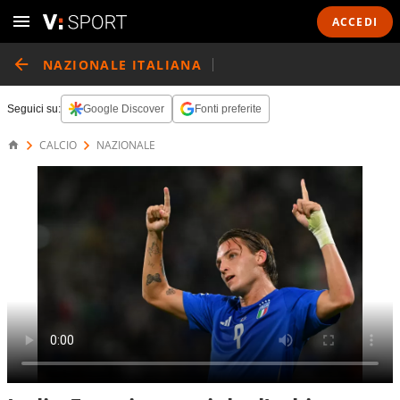
ACCEDI
NAZIONALE ITALIANA
Seguici su:
Google Discover
Fonti preferite
CALCIO
NAZIONALE