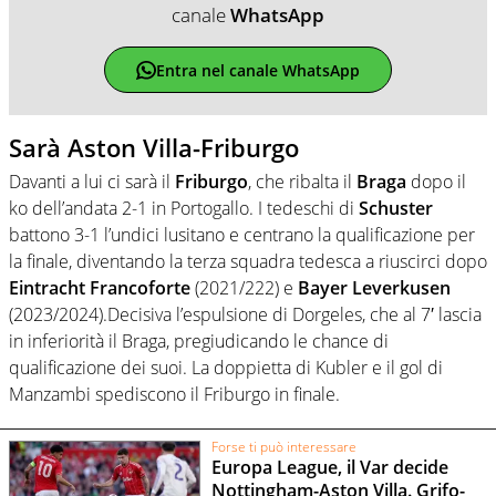
canale
WhatsApp
Entra nel canale WhatsApp
Sarà Aston Villa-Friburgo
Davanti a lui ci sarà il
Friburgo
, che ribalta il
Braga
dopo il
ko dell’andata 2-1 in Portogallo. I tedeschi di
Schuster
battono 3-1 l’undici lusitano e centrano la qualificazione per
la finale, diventando la terza squadra tedesca a riuscirci dopo
Eintracht Francoforte
(2021/222) e
Bayer Leverkusen
(2023/2024).Decisiva l’espulsione di Dorgeles, che al 7′ lascia
in inferiorità il Braga, pregiudicando le chance di
qualificazione dei suoi. La doppietta di Kubler e il gol di
Manzambi spediscono il Friburgo in finale.
Forse ti può interessare
Europa League, il Var decide
Nottingham-Aston Villa. Grifo-