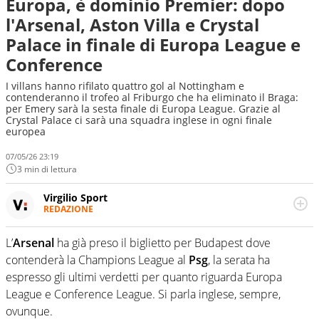
Europa, è dominio Premier: dopo
l'Arsenal, Aston Villa e Crystal
Palace in finale di Europa League e
Conference
I villans hanno rifilato quattro gol al Nottingham e
contenderanno il trofeo al Friburgo che ha eliminato il Braga:
per Emery sarà la sesta finale di Europa League. Grazie al
Crystal Palace ci sarà una squadra inglese in ogni finale
europea
07/05/26 23:19
3 min di lettura
Virgilio Sport
REDAZIONE
Da oltre 20 anni informa in modo obiettivo e
appassionato su tutto il mondo dello sport. Calcio,
L’
Arsenal
ha già preso il biglietto per Budapest dove
calciomercato, F1, Motomondiale ma anche tennis,
contenderà la Champions League al
Psg
, la serata ha
volley, basket: su Virgilio Sport i tifosi e gli appassionati
sanno che troveranno sempre copertura completa e
espresso gli ultimi verdetti per quanto riguarda Europa
zero faziosità. La squadra di Virgilio Sport è formata da
League e Conference League. Si parla inglese, sempre,
giornalisti ed esperti di sport abili sia nel gioco di
ovunque.
rimessa quando intercettano le notizie e le rilanciano