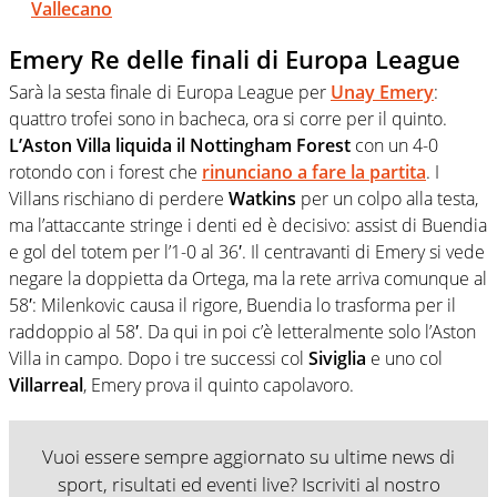
Vallecano
Emery Re delle finali di Europa League
Sarà la sesta finale di Europa League per
Unay Emery
:
quattro trofei sono in bacheca, ora si corre per il quinto.
L’Aston Villa liquida il Nottingham Forest
con un 4-0
rotondo con i forest che
rinunciano a fare la partita
. I
Villans rischiano di perdere
Watkins
per un colpo alla testa,
ma l’attaccante stringe i denti ed è decisivo: assist di Buendia
e gol del totem per l’1-0 al 36′. Il centravanti di Emery si vede
negare la doppietta da Ortega, ma la rete arriva comunque al
58′: Milenkovic causa il rigore, Buendia lo trasforma per il
raddoppio al 58′. Da qui in poi c’è letteralmente solo l’Aston
Villa in campo. Dopo i tre successi col
Siviglia
e uno col
Villarreal
, Emery prova il quinto capolavoro.
Vuoi essere sempre aggiornato su ultime news di
sport, risultati ed eventi live? Iscriviti al nostro