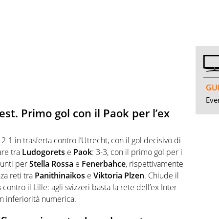
GUI
Even
st. Primo gol con il Paok per l’ex
: 2-1 in trasferta contro l’Utrecht, con il gol decisivo di
are tra
Ludogorets
e
Paok
: 3-3, con il primo gol per i
punti per
Stella Rossa
e
Fenerbahce
, rispettivamente
za reti tra
Panithinaikos
e
Viktoria Plzen
. Chiude il
s
contro il Lille: agli svizzeri basta la rete dell’ex Inter
in inferiorità numerica.