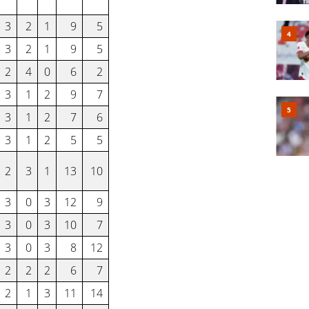
3
2
1
9
5
3
2
1
9
5
2
4
0
6
2
3
1
2
9
7
3
1
2
7
6
3
1
2
5
5
2
3
1
13
10
3
0
3
12
9
3
0
3
10
7
3
0
3
8
12
2
2
2
6
7
2
1
3
11
14