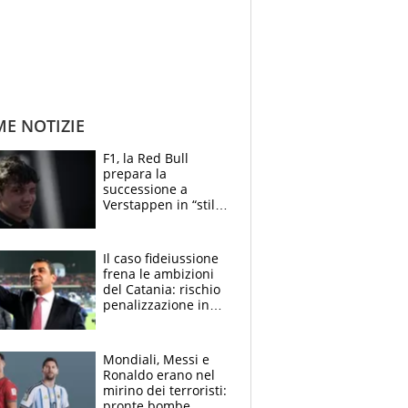
ME NOTIZIE
F1, la Red Bull
prepara la
successione a
Verstappen in “stile
Antonelli”. Colapinto
derubato, che
attacco all’Italia
Il caso fideiussione
frena le ambizioni
del Catania: rischio
penalizzazione in
classifica, cosa
succede?
Mondiali, Messi e
Ronaldo erano nel
mirino dei terroristi:
pronte bombe