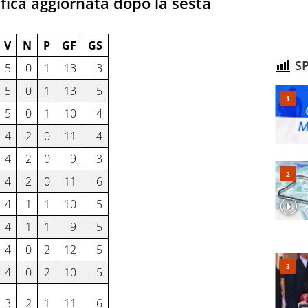
ifica aggiornata dopo la sesta
V
N
P
GF
GS
SP
5
0
1
13
3
5
0
1
13
5
5
0
1
10
4
4
2
0
11
4
4
2
0
9
3
4
2
0
11
6
4
1
1
10
5
4
1
1
9
5
4
0
2
12
5
4
0
2
10
5
3
2
1
11
6