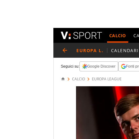
CALCIO
C
EUROPA L.
CALENDAR
Seguici su:
Google Discover
Fonti pr
CALCIO
EUROPA LEAGUE