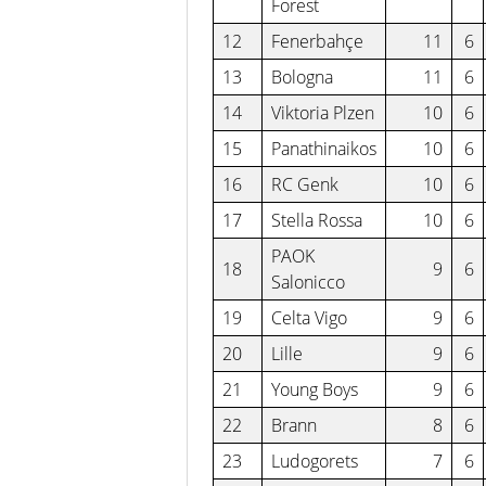
Forest
12
Fenerbahçe
11
6
13
Bologna
11
6
14
Viktoria Plzen
10
6
15
Panathinaikos
10
6
16
RC Genk
10
6
17
Stella Rossa
10
6
PAOK
18
9
6
Salonicco
19
Celta Vigo
9
6
20
Lille
9
6
21
Young Boys
9
6
22
Brann
8
6
23
Ludogorets
7
6