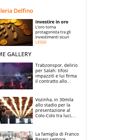
STORIE
lleria Delfino
SPECIALI
Investire in oro
L’oro torna
ESPERTI
protagonista tra gli
investimenti sicuri
LEGGI
CONTATTI
ME GALLERY
Trabzonspor, delirio
per Salah: tifosi
impazziti e lui firma
il contratto allo
stadio
Vozinha, in 30mila
allo stadio per la
presentazione al
Colo-Colo tra luci,
spettacolo, elicotteri
e paracadutisti
La famiglia di Franco
Baresi sempre