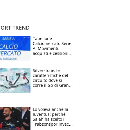
ORT TREND
Tabellone
Calciomercato Serie
A. Movimenti,
acquisti e cessioni:
estate 2026-27
Silverstone, le
caratteristiche del
circuito dove si
corre il Gp di Gran
Bretagna del
Motomondiale
Lo voleva anche la
Juventus: perché
Salah ha scelto il
Trabzonspor invece
di un top club