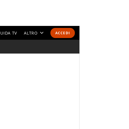
UIDA TV
ALTRO
ACCEDI
CALENDARI E CLASSIFICHE
ALTRI SPORT
MONDIALI 2026
OLIMPIADI
GOSSIP
LIFESTYLE