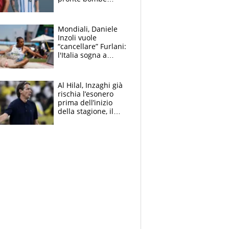
contro la Pulce
Mondiali, Daniele
Inzoli vuole
“cancellare” Furlani:
l'Italia sogna a
Eugene. Castellani
da record, Succo in
finale
Al Hilal, Inzaghi già
rischia l’esonero
prima dell’inizio
della stagione, il
retroscena