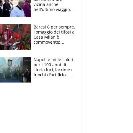
vicina anche
nell'ultimo viaggio,
la moglie Maura, i
figli e i suoi cari
circondati
Baresi 6 per sempre,
dall'affetto dei tifosi
l'omaggio dei tifosi a
Casa Milan è
commovente:
maglie, bandiere,
sciarpe, lacrime e
bigliettini
Napoli è mille colori:
per i 100 anni di
storia luci, lacrime e
fuochi d'artificio: De
Laurentiis salta al
coro anti-Juve