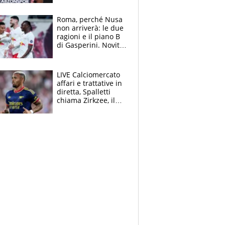
Roma, perché Nusa
non arriverà: le due
ragioni e il piano B
di Gasperini. Novità
su Pellegrini e
Cacciamani
LIVE Calciomercato
affari e trattative in
diretta, Spalletti
chiama Zirkzee, il
Milan valuta il
ritorno di Brahim
Diaz