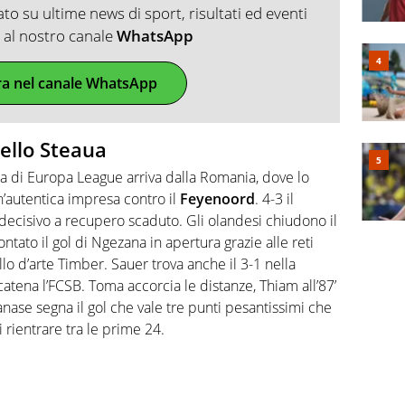
o su ultime news di sport, risultati ed eventi
ti al nostro canale
WhatsApp
ra nel canale WhatsApp
ello Steaua
ta di Europa League arriva dalla Romania, dove lo
’autentica impresa contro il
Feyenoord
. 4-3 il
l decisivo a recupero scaduto. Gli olandesi chiudono il
ato il gol di Ngezana in apertura grazie alle reti
llo d’arte Timber. Sauer trova anche il 3-1 nella
 scatena l’FCSB. Toma accorcia le distanze, Thiam all’87’
Tanase segna il gol che vale tre punti pesantissimi che
rientrare tra le prime 24.