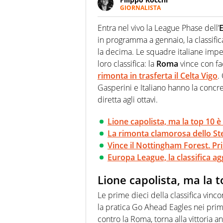
GIORNALISTA
Cresciuto tra una staccata di A
calcio ha la meglio. Ha seguit
Entra nel vivo la League Phase dell’
nuove storie e raccontarle.
in programma a gennaio, la classific
la decima. Le squadre italiane imp
loro classifica: la
Roma
vince con fac
rimonta in trasferta il Celta Vigo
.
Gasperini e Italiano hanno la concre
diretta agli ottavi.
Lione capolista, ma la top 10 è
La rimonta clamorosa dello St
Vince il Nottingham Forest. Pr
Europa League, la classifica a
Lione capolista, ma la t
Le prime dieci della classifica vinco
la pratica Go Ahead Eagles nei primi 
contro la Roma, torna alla vittoria a