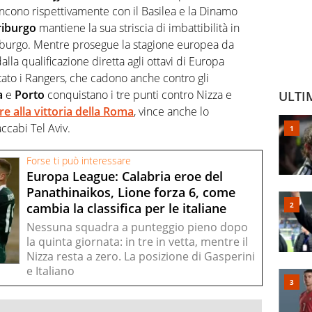
ncono rispettivamente con il Basilea e la Dinamo
riburgo
mantiene la sua striscia di imbattibilità in
isburgo. Mentre prosegue la stagione europea da
lla qualificazione diretta agli ottavi di Europa
tato i Rangers, che cadono anche contro gli
a
e
Porto
conquistano i tre punti contro Nizza e
ULTI
tre alla vittoria della Roma
, vince anche lo
accabi Tel Aviv.
Forse ti può interessare
Europa League: Calabria eroe del
Panathinaikos, Lione forza 6, come
cambia la classifica per le italiane
Nessuna squadra a punteggio pieno dopo
la quinta giornata: in tre in vetta, mentre il
Nizza resta a zero. La posizione di Gasperini
e Italiano