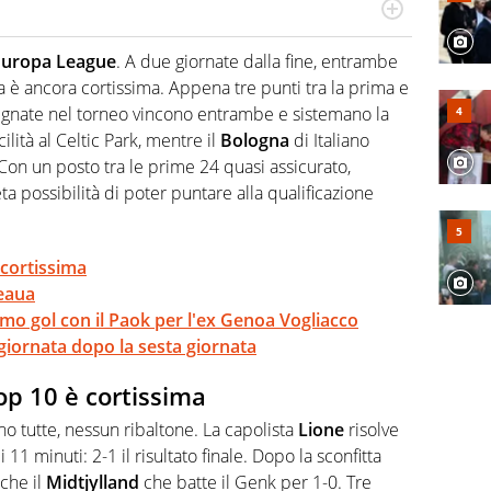
lonso, un dritto di Federer e un fade away di Kobe, il
o diverse manifestazioni sportive e non. Ama scoprire
Europa League
. A due giornate dalla fine, entrambe
a è ancora cortissima. Appena tre punti tra la prima e
egnate nel torneo vincono entrambe e sistemano la
ilità al Celtic Park, mentre il
Bologna
di Italiano
 Con un posto tra le prime 24 quasi assicurato,
ta possibilità di poter puntare alla qualificazione
 cortissima
eaua
imo gol con il Paok per l'ex Genoa Vogliacco
ggiornata dopo la sesta giornata
op 10 è cortissima
no tutte, nessun ribaltone. La capolista
Lione
risolve
11 minuti: 2-1 il risultato finale. Dopo la sconfitta
nche il
Midtjylland
che batte il Genk per 1-0. Tre