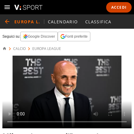
ACCEDI
EUROPA L.
CALENDARIO
CLASSIFICA
Seguici su:
Google Discover
Fonti preferite
CALCIO
EUROPA LEAGUE