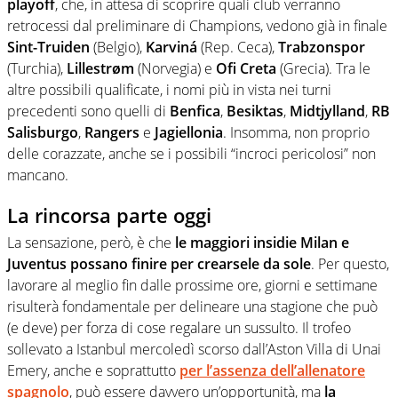
playoff
, che, in attesa di scoprire quali club verranno
retrocessi dal preliminare di Champions, vedono già in finale
Sint-Truiden
(Belgio),
Karviná
(Rep. Ceca),
Trabzonspor
(Turchia),
Lillestrøm
(Norvegia) e
Ofi Creta
(Grecia). Tra le
altre possibili qualificate, i nomi più in vista nei turni
precedenti sono quelli di
Benfica
,
Besiktas
,
Midtjylland
,
RB
Salisburgo
,
Rangers
e
Jagiellonia
. Insomma, non proprio
delle corazzate, anche se i possibili “incroci pericolosi” non
mancano.
La rincorsa parte oggi
La sensazione, però, è che
le maggiori insidie Milan e
Juventus possano finire per crearsele da sole
. Per questo,
lavorare al meglio fin dalle prossime ore, giorni e settimane
risulterà fondamentale per delineare una stagione che può
(e deve) per forza di cose regalare un sussulto. Il trofeo
sollevato a Istanbul mercoledì scorso dall’Aston Villa di Unai
Emery, anche e soprattutto
per l’assenza dell’allenatore
spagnolo
, può essere davvero un’opportunità, ma
la