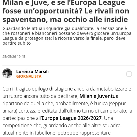
Milan e Juve, e se l’Europa League
fosse un’opportunità? Le rivali non
spaventano, ma occhio alle insidie
Guardando le attuali squadre già qualificate, la sensazione è
che rossoneri e bianconeri possano davvero giocare un'Europa
League da protagoniste: la ricorsa verso la finale, però, deve
partire subito
25/05/26 19:45
Lorenzo Marsili
GIORNALISTA
Giornalista pubblicista, redattore, divulgatore. E' una
delle anime video del sito: racconta in immagini un
Con il tragico epilogo di stagione ancora da metabolizzare e
evento e lo fa come pochi altri
un futuro ancora tutto da decifrare,
Milan e Juventus
ripartono da quella che, probabilmente, è l’unica (seppur
amara) certezza ereditata dall’ultimo turno di campionato: la
partecipazione all’
Europa League 2026/2027
. Una
competizione che, guardando anche alle altre squadre
attualmente in tabellone, potrebbe rappresentare