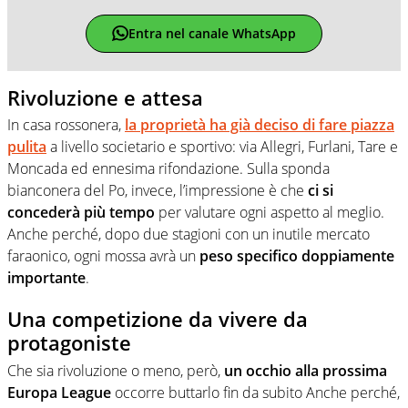
Entra nel canale WhatsApp
Rivoluzione e attesa
In casa rossonera,
la proprietà ha già deciso di fare piazza
pulita
a livello societario e sportivo: via Allegri, Furlani, Tare e
Moncada ed ennesima rifondazione. Sulla sponda
bianconera del Po, invece, l’impressione è che
ci si
concederà più tempo
per valutare ogni aspetto al meglio.
Anche perché, dopo due stagioni con un inutile mercato
faraonico, ogni mossa avrà un
peso specifico doppiamente
importante
.
Una competizione da vivere da
protagoniste
Che sia rivoluzione o meno, però,
un occhio alla prossima
Europa League
occorre buttarlo fin da subito Anche perché,