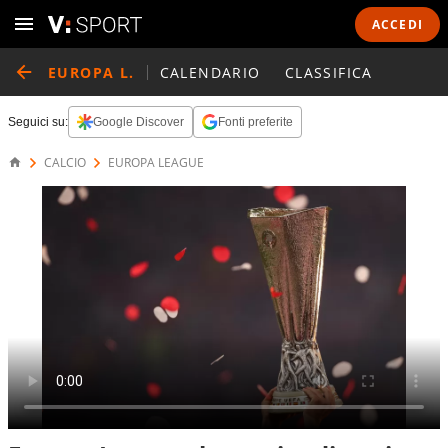
ACCEDI
EUROPA L.
CALENDARIO
CLASSIFICA
Seguici su:
Google Discover
Fonti preferite
CALCIO
EUROPA LEAGUE