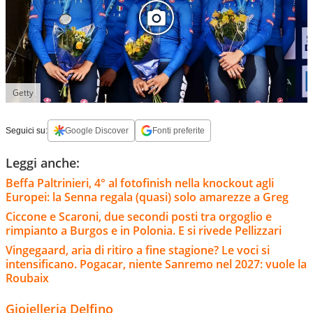
Getty
Seguici su:
Google Discover
Fonti preferite
Leggi anche:
Beffa Paltrinieri, 4° al fotofinish nella knockout agli
Europei: la Senna regala (quasi) solo amarezze a Greg
Ciccone e Scaroni, due secondi posti tra orgoglio e
rimpianto a Burgos e in Polonia. E si rivede Pellizzari
Vingegaard, aria di ritiro a fine stagione? Le voci si
intensificano. Pogacar, niente Sanremo nel 2027: vuole la
Roubaix
Gioielleria Delfino