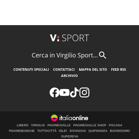
Cerca in Virgilio Sport...
CONTENUTI SPECIALI
CONTATTACI
MAPPA DEL SITO
FEED RSS
ARCHIVIO
LIBERO
VIRGILIO
PAGINEGIALLE
PAGINEGIALLE SHOP
PGCASA
PAGINEBIANCHE
TUTTOCITTÀ
DILEI
SIVIAGGIA
QUIFINANZA
BUONISSIMO
SUPEREVA