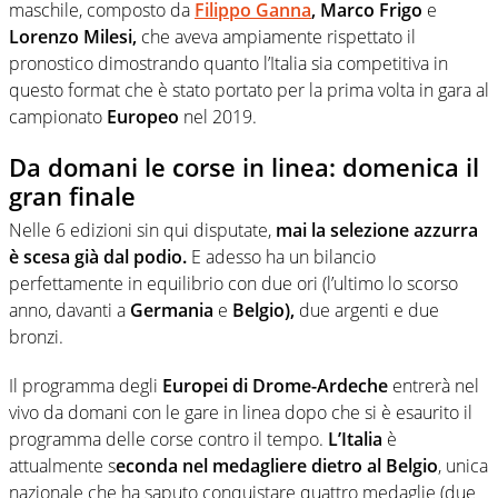
maschile, composto da
Filippo Ganna
, Marco Frigo
e
Lorenzo Milesi,
che aveva ampiamente rispettato il
pronostico dimostrando quanto l’Italia sia competitiva in
questo format che è stato portato per la prima volta in gara al
campionato
Europeo
nel 2019.
Da domani le corse in linea: domenica il
gran finale
Nelle 6 edizioni sin qui disputate,
mai la selezione azzurra
è scesa già dal podio.
E adesso ha un bilancio
perfettamente in equilibrio con due ori (l’ultimo lo scorso
anno, davanti a
Germania
e
Belgio),
due argenti e due
bronzi.
Il programma degli
Europei
di Drome-Ardeche
entrerà nel
vivo da domani con le gare in linea dopo che si è esaurito il
programma delle corse contro il tempo.
L’Italia
è
attualmente s
econda nel medagliere dietro al Belgio
, unica
nazionale che ha saputo conquistare quattro medaglie (due