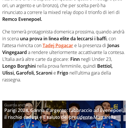
ori, un argento e un bronzo), che per scelta però ha
rinunciato a correre la mixed relay dopo il trionfo di ieri di
Remco Evenepoel.
Che tornerà protagonista domenica prossima, quando andrà
in scena
una prova in linea elite da leccarsi i baffi
, con
l’attesa rivincita con
Tadej Pogacar
e la presenza di
Jonas
Vingegaard
a rendere ulteriormente accattivante la contesa.
L’Italia avrà altre carte da giocare:
Finn
negli Under 23,
Longo Borghini
nella prova femminile, quindi
Bettiol,
Ulissi, Garofoli, Scaroni
e
Frigo
nell’ultima gara della
rassegna.
Parigi 2024, Ganna d’argento: l’abbraccio ad Evenepoel,
il rischio caduta e il saluto del presidente Mattarella