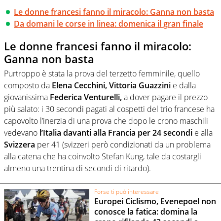
Le donne francesi fanno il miracolo: Ganna non basta
Da domani le corse in linea: domenica il gran finale
Le donne francesi fanno il miracolo:
Ganna non basta
Purtroppo è stata la prova del terzetto femminile, quello
composto da
Elena Cecchini, Vittoria Guazzini
e dalla
giovanissima
Federica Venturelli,
a dover pagare il prezzo
più salato: i 30 secondi pagati al cospetti del trio francese ha
capovolto l’inerzia di una prova che dopo le crono maschili
vedevano
l’Italia davanti alla Francia per 24 secondi
e alla
Svizzera
per 41 (svizzeri però condizionati da un problema
alla catena che ha coinvolto Stefan Kung, tale da costargli
almeno una trentina di secondi di ritardo).
Forse ti può interessare
Europei Ciclismo, Evenepoel non
conosce la fatica: domina la