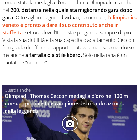
conquistato la medaglia d’oro all’ultima Olimpiade, e anche
nei
200, distanza nella quale sta migliorando gara dopo
gara
. Oltre agli impegni individuali, comunque,
l’olimpionico
veneto è pronto a dare il suo contributo anche in
staffetta
, settore dove l’Italia sta spingendo sempre di più.
Vista la sua duttilità e la sua capacità d’adattamento, Ceccon
è in grado di offrire un apporto notevole non solo nel dorso,
ma anche
a farfalla o a stile libero.
Solo nella rana è un
nuotatore “normale”.
Olimpiadi, Thomas Ceccon medaglia d’oro nei 100 m
dorso: il primatista e campione del mondo azzurro
nella leggenda