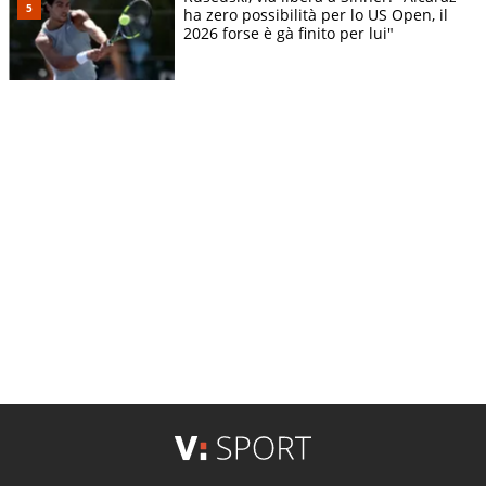
ha zero possibilità per lo US Open, il
2026 forse è gà finito per lui"